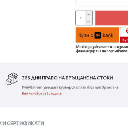
Може да закупите и на изпла
финализиране на поръчката.
365 ДНИ ПРАВО НА ВРЪЩАНЕ НА СТОКИ
Купувачът заплаща куриерската такса при връщане
Виж условия за връщане
 И СЕРТИФИКАТИ