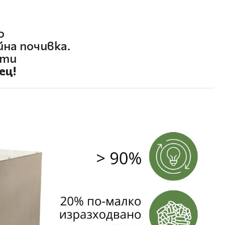
о
на почивка.
ети
ец!