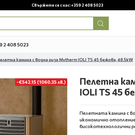
Свържете се с нас: +359 2 408 5023
9 2 408 5023
елетна камина с водна риза Mytherm IOLI TS 45 бежова, 48.5kW
Пелетна кам
-€542.15 (1060.35 лв.)
IOLI TS 45 б
Пелетната камина с вод
икономично отопление 
високотехнологични р