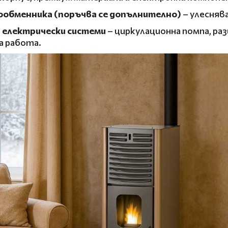
ообменника (поръчва се допълнително)
– улесняв
 електрически системи
– циркулационна помпа, ра
а работа.