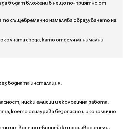
ат да бъдат вложени в нещо по-приятно от
като същевременно намалява образуването на
за околната среда, като отделя минимални
чрез водната инсталация.
сност, ниски емисии и екологична работа.
та, което осигурява безопасно и икономично
енти от водещи европейски производители.