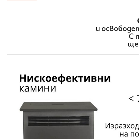
и освободе
С 
ще