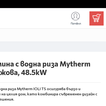
0
Профил
ина с водна риза Mytherm
ежова, 48.5kW
на риза Mytherm IOLI TS осигурява бързо и
на целия дом, като комбинира съвременен дизайн с
ешения.