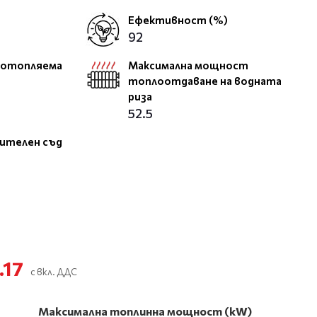
Ефективност (%)
92
 отопляема
Максимална мощност
топлоотдаване на водната
риза
52.5
ителен съд
.17
с вкл. ДДС
Максимална топлинна мощност (kW)