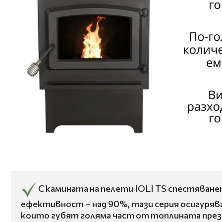
С камината на пелети IOLI TS спестяванет
ефективност – над 90%, тази серия осигуряв
които губят голяма част от топлината през д