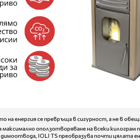
о на енергия се превръща в сигурност, а не в обещ
а максимално оползотворяване на всеки килограм 
имоотвода, IOLI TS преобразува почти цялата ене