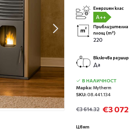
Енергиен клас
A++
Приблизителна
площ (m²)
220
Включва разшир
Да
В НАЛИЧНОСТ
Марка:
Mytherm
SKU:
08.441.134
€3 072
€3 614.32
Цвят