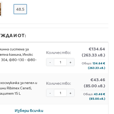
48.5
ЖДА И ОТ:
€134.64
инна система за
Количество:
етна камина, Инокс
(263.33 лв.)
I 304, Ф80-130 - Ф80-
-
+
Общо:
134.64 €
(263.33 лв.)
€43.46
хосмукачка за пепел и
Количество:
(85.00 лв.)
ини Ribimex Cenetì,
-
+
ацитет 15 L
Общо:
43.46 €
(85.00 лв.)
Избери всички