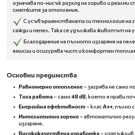
означава по-нисък разход на гориво и реални
сметките за отопление.
С усъвършенстваната си технология на г
сажди и пепел. Така се удължава животът на 
Благодарение на пълното изгаряне на пеле
емисии и осигурява чист и комфортен топлин
Основни предимства
Равномерно отопление
– загрява не само 
Тиха работа
– само
48 dB
, което я прави п
Енергийна ефективност
– клас
A++
, пълно
Интелигентно горене
– автоматично регул
изгаряне.
Висококачествена изработка
– издръжлив 