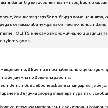
 спестявания в дългосрочен план – пари, които мог
орене, камината загрява по-бързо помещенията, 
уреда и се намалява нуждата от често почистване.
тите, IOLI TS е не само икономична, но и щадяща 
ен уют у дома.
помещението, в което е поставена, но и целия дом 
очти безшумна по време на работа.
 съответствие с европейските стандарти за безопа
иране на въздуха според температурата и условия
корпус, премиум материали и електронни компон