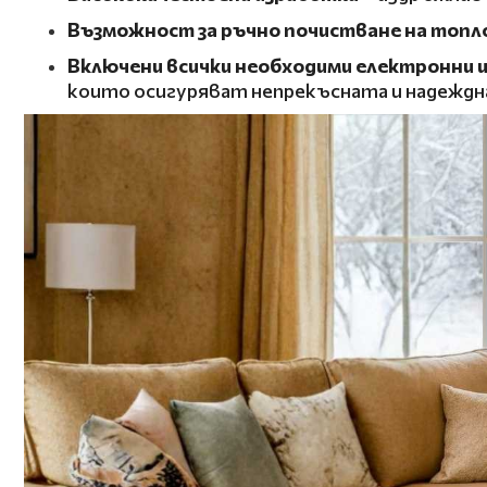
Възможност за ръчно почистване на топл
Включени всички необходими
електронни и
които осигуряват непрекъсната и надеждн