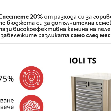
Спестете 20%
от разхода си за горив
те бюджета си за допълнителна семей
тази високоефективна камина на пел
 забележите разликата
само след мес