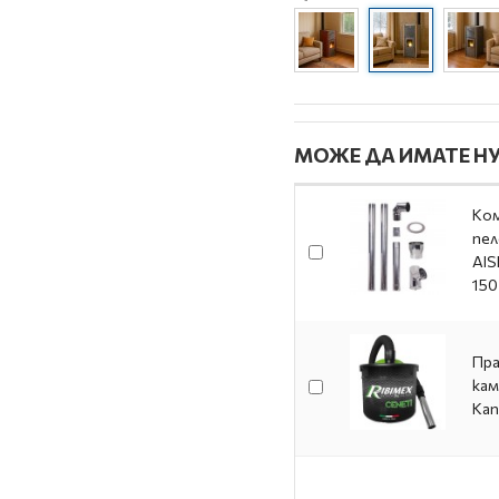
МОЖЕ ДА ИМАТЕ НУ
Ком
пел
AIS
150
Пра
кам
Кап