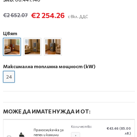
€2 254.26
€2 652.07
с вкл. ДДС
Цвят
Максимална топлинна мощност (kW)
24
МОЖЕ ДА ИМАТЕ НУЖДА И ОТ:
Количество:
€43.46
(85.00
Прахосмукачка за
лв.)
пепел и камини
+