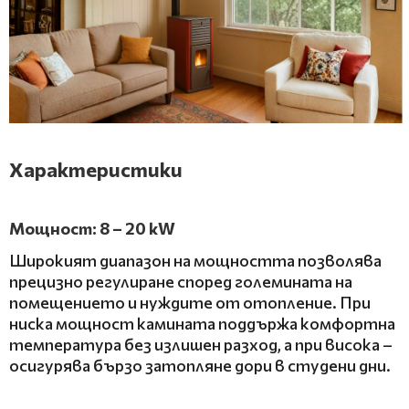
Х
арактеристики
Мощност: 8 – 20 kW
Широкият диапазон на мощността позволява
прецизно регулиране според големината на
помещението и нуждите от отопление. При
ниска мощност камината поддържа комфортна
температура без излишен разход, а при висока –
осигурява бързо затопляне дори в студени дни.