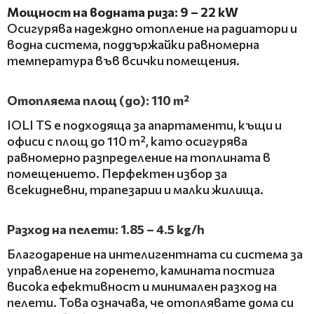
Мощност на водната риза: 9 – 22 kW
Осигурява надеждно отопление на радиатори и
водна система, поддържайки равномерна
температура във всички помещения.
Отопляема площ (до): 110 m²
IOLI TS е подходяща за апартаменти, къщи и
офиси с площ до 110 m², като осигурява
равномерно разпределение на топлината в
помещението. Перфектен избор за
всекидневни, трапезарии и малки жилища.
Разход на пелети: 1.85 – 4.5 kg/h
Благодарение на интелигентната си система за
управление на горенето, камината постига
висока ефективност и минимален разход на
пелети. Това означава, че отоплявате дома си