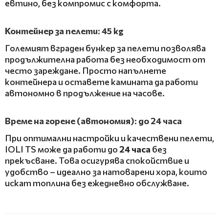
евтино, без компромис с комфорта.
Контейнер за пелети: 45 kg
Големият вграден бункер за пелети позволява
продължителна работа без необходимост от
често зареждане. Просто напълнете
контейнера и оставете камината да работи
автономно в продължение на часове.
Време на горене (автономия): до 24 часа
При оптимални настройки и качествени пелети,
IOLI TS може да работи до
24 часа
без
прекъсване. Това осигурява спокойствие и
удобство – идеално за натоварени хора, които
искат топлина без ежедневно обслужване.