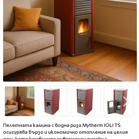
Пелетната камина с водна риза Mytherm IOLI TS
осигурява бързо и икономично отопление на целия
дом, като комбинира съвременен дизайн с