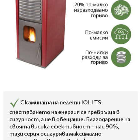
С камината на пелети IOLI TS
спестяването на енергия се превръща в
сигурност, а не в обещание. Благодарение на
своята висока ефективност – над 90%,
тази серия осигурява максимално