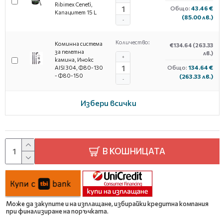
Ribimex Cenetì,
Общо:
43.46 €
Капацитет 15 L
(85.00 лв.)
-
Количество:
Коминна система
€134.64
(263.33
за пелетна
лв.)
+
камина, Инокс
Общо:
134.64 €
AISI 304, Ф80-130
- Ф80-150
(263.33 лв.)
-
Избери всички
В КОШНИЦАТА
Може да закупите и на изплащане, избирайки кредитна компания
при финализиране на поръчката.