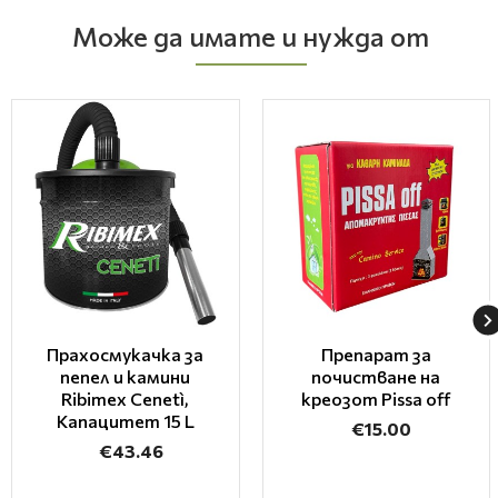
Може да имате и нужда от
Прахосмукачка за
Препарат за
пепел и камини
почистване на
Ribimex Cenetì,
креозот Pissa off
Капацитет 15 L
€15.00
€43.46