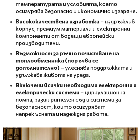
температурата и условията, което
осигурява безопасно и икономично изгаряне.
Висококачествена изработка
– издръжлив
корпус, премиум материали и електронни
компоненти от водещи европейски
производители.
Възможност за ръчно почистване на
топлообменника (поръчва се
допълнително)
– улеснява поддръжката и
удължава живота на уреда.
Включени всички необходими
електронни и
електрически системи
– циркулационна
помпа, разширителен съд и системи за
безопасност, които осигуряват
непрекъсната и надеждна работа.