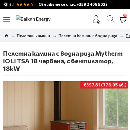
★★★★☆
Свържете се с нас: +359 2 408 5023
4.4
0
Пелетни камини
Пелетни камини с водна риза
Пе
Пелетна камина с водна риза Mytherm
IOLI TSA 18 червена, с вентилатор,
18kW
-€397.81 (778.05 лв.)