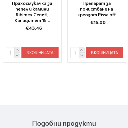
Прахосмукачка за
Препарат за
пепел и камини
почистване на
Ribimex Cenetì,
креозот Pissa off
Капацитет 15 L
€15.00
€43.46
В КОШНИЦАТА
В КОШНИЦАТА
Подобни продукти