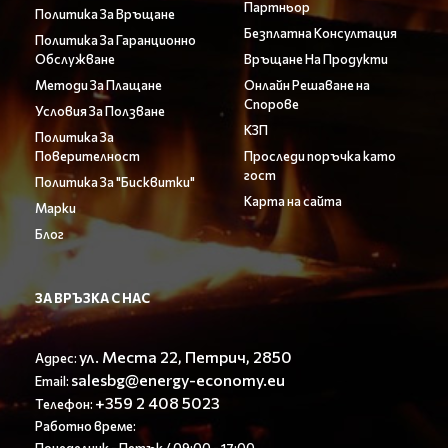
Партньор
Политика За Връщане
Безплатна Консултация
Политика За Гаранционно
Обслужване
Връщане На Продукти
Методи За Плащане
Онлайн Решаване на
Спорове
Условия За Ползване
КЗП
Политика За
Поверителност
Проследи поръчка като
гост
Политика За "Бисквитки"
Карта на сайта
Марки
Блог
ЗА ВРЪЗКА С НАС
ул. Места 22, Петрич, 2850
Адрес:
salesbg@energy-economy.eu
Email:
+359 2 408 5023
Телефон:
Работно време: