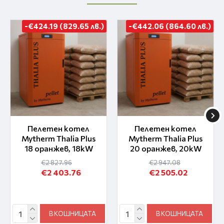
-€424.19 (829.65 лв.)
-€442.06 (864.60 лв.)
Пелетен котел
Пелетен котел
Mytherm Thalia Plus
Mytherm Thalia Plus
18 оранжев, 18kW
20 оранжев, 20kW
€2 827.96
€2 947.08
€2 403.76
€2 505.02
В КОШНИЦАТА
В КОШНИЦАТА