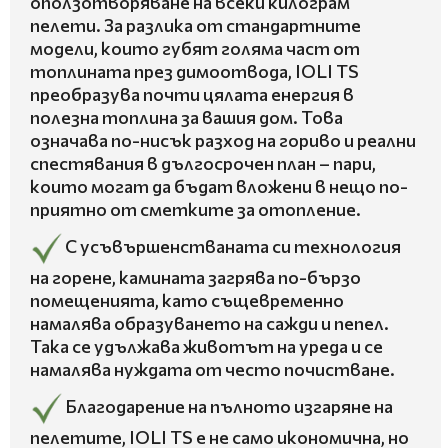
оползотворяване на всеки килограм
пелети. За разлика от стандартните
модели, които губят голяма част от
топлината през димоотвода, IOLI TS
преобразува почти цялата енергия в
полезна топлина за вашия дом. Това
означава по-нисък разход на гориво и реални
спестявания в дългосрочен план – пари,
които могат да бъдат вложени в нещо по-
приятно от сметките за отопление.
С усъвършенстваната си технология
на горене, камината загрява по-бързо
помещенията, като същевременно
намалява образуването на сажди и пепел.
Така се удължава животът на уреда и се
намалява нуждата от често почистване.
Благодарение на пълното изгаряне на
пелетите, IOLI TS е не само икономична, но