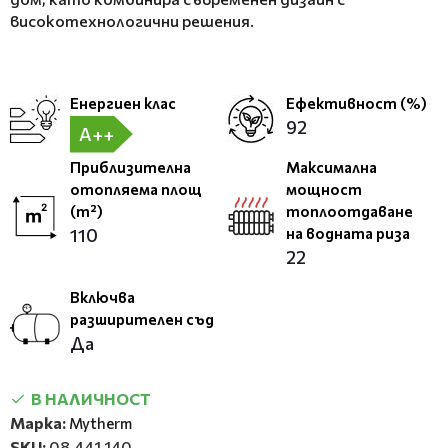
високотехнологични решения.
Енергиен клас
Ефективност (%)
92
A++
Приблизителна
Максимална
отопляема площ
мощност
(m²)
топлоотдаване
110
на водната риза
22
Включва
разширителен съд
Да
В НАЛИЧНОСТ
Марка:
Mytherm
SKU:
08.441.140