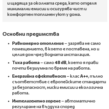
и щадяща за околната среда, като отделя
минимални емисии и осигурява чист и
комфортен топлинен уют у дома.
Основни предимства
Равномерно отопление
– загрява не само
помещението, в което е поставена, но и
целия дом чрез водната инсталация.
Тиха работа
– само
48 dB
, което я прави
почти безшумна по време на работа.
Енергийна ефективност
– клас
A++
, пълно
съответствие с европейските стандарти
за безопасност, ниски емисии и екологична
работа.
Интелигентно горене
– автоматично
регулиране на въздуха според