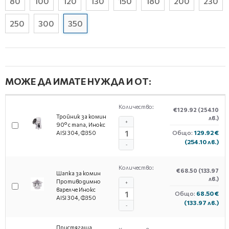
80
100
120
130
150
180
200
230
250
300
350
МОЖЕ ДА ИМАТЕ НУЖДА И ОТ:
Количество:
€129.92
(254.10
Тройник за комин
лв.)
+
90° с тапа, Инокс
Общо:
129.92 €
AISI 304, Ф350
(254.10 лв.)
-
Количество:
€68.50
(133.97
Шапка за комин
лв.)
Противодимно
+
варелче Инокс
Общо:
68.50 €
AISI 304, Ф350
(133.97 лв.)
-
Пристягаща