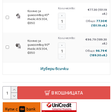
Количество:
€77.30
(151.19
Коляно за
лв.)
димоотвод 45°
+
Инокс AISI 304,
Общо:
77.30 €
Ф350
(151.19 лв.)
-
Количество:
€96.79
(189.30
Коляно за
лв.)
димоотвод 90°
+
Инокс AISI 304,
Общо:
96.79 €
Ф350
(189.30 лв.)
-
Избери всички
В КОШНИЦАТА