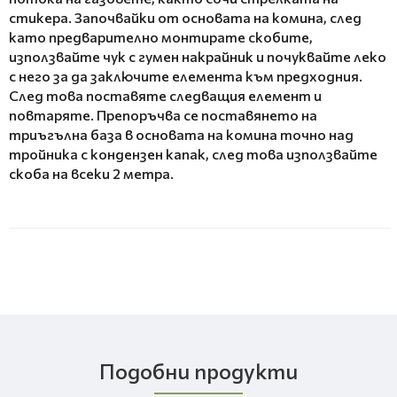
стикера. Започвайки от основата на комина, след
като предварително монтирате скобите,
използвайте чук с гумен накрайник и почуквайте леко
с него за да заключите елемента към предходния.
След това поставяте следващия елемент и
повтаряте. Препоръчва се поставянето на
триъгълна база в основата на комина точно над
тройника с кондензен капак, след това използвайте
скоба на всеки 2 метра.
Подобни продукти