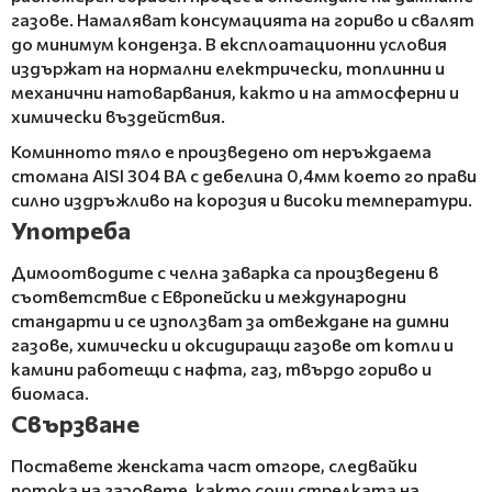
газове. Намаляват консумацията на гориво и свалят
до минимум конденза. В експлоатационни условия
издържат на нормални електрически, топлинни и
механични натоварвания, както и на атмосферни и
химически въздействия.
Коминното тяло е произведено от неръждаема
стомана AISI 304 BA с дебелина 0,4мм което го прави
силно издръжливо на корозия и високи температури.
Употреба
Димоотводите с челна заварка са произведени в
съответствие с Европейски и международни
стандарти и се използват за отвеждане на димни
газове, химически и оксидиращи газове от котли и
камини работещи с нафта, газ, твърдо гориво и
биомаса.
Свързване
Поставете женската част отгоре, следвайки
потока на газовете, както сочи стрелката на