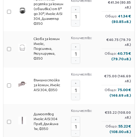
Количество:
€41.34
(80.85
розетка за комин
лв.)
(обшивка) от 8°
+
до 30°, Инокс AISI
Общо:
41.34 €
304, Диаметър
(80.85 лв.)
Ф350
-
Количество:
Скоба за комин
€40.75
(79.70
Инокс,
лв.)
+
Подсилена,
Общо:
40.75 €
Регулируема,
Ф350
(79.70 лв.)
-
Количество:
€75.00
(146.69
Външна стойка
лв.)
+
за комин, Инокс
Общо:
75.00 €
AISI 304, Ф350
(146.69 лв.)
-
Количество:
€55.22
(108.00
Димоотвод
лв.)
Инокс AISI 304
+
Прав, Дължина
Общо:
55.22 €
1м, Ф350
(108.00 лв.)
-