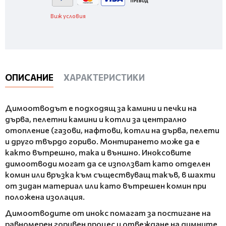
Виж условия
ОПИСАНИЕ
ХАРАКТЕРИСТИКИ
Димоотводът е подходящ за камини и печки на
дърва, пелетни камини и котли за централно
отопление (газови, нафтови, котли на дърва, пелети
и друго твърдо гориво. Монтирането може да е
както вътрешно, така и външно. Иноксовите
димоотводи могат да се използват като отделен
комин или връзка към съществуващ такъв, в шахти
от зидан материал или като вътрешен комин при
положена изолация.
Димоотводите от инокс помагат за постигане на
равномерен горивен процес и отвеждане на димните