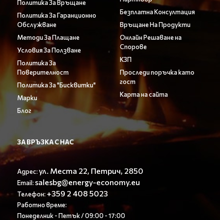
Политика За Връщане
Безплатна Консултация
Политика За Гаранционно
Обслужване
Връщане На Продукти
Методи За Плащане
Онлайн Решаване на
Спорове
Условия За Ползване
КЗП
Политика За
Поверителност
Проследи поръчка като
гост
Политика За "Бисквитки"
Карта на сайта
Марки
Блог
ЗА ВРЪЗКА С НАС
ул. Места 22, Петрич, 2850
Адрес:
salesbg@energy-economy.eu
Email:
+359 2 408 5023
Телефон:
Работно време:
Понеделник - Петък / 09:00 - 17:00