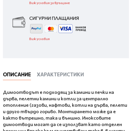
Виж условия за връщане
СИГУРНИ ПЛАЩАНИЯ
Виж условия
ОПИСАНИЕ
ХАРАКТЕРИСТИКИ
Димоотводът е подходящ за камини и печки на
дърва, пелетни камини и котли за централно
отопление (газови, нафтови, котли на дърва, пелети
и друго твърдо гориво. Монтирането може да е
както вътрешно, така и външно. Иноксовите
димоотводи могат да се използват като отделен
комин или връзка към съществуващ такъв, в шахти