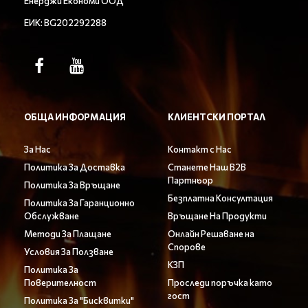
Енерджи Економи ООД
ЕИК: BG202292288
ОБЩА ИНФОРМАЦИЯ
КЛИЕНТСКИ ПОРТАЛ
За Нас
Контакт с Нас
Политика За Доставка
Станете Наш B2B
Партньор
Политика За Връщане
Безплатна Консултация
Политика За Гаранционно
Обслужване
Връщане На Продукти
Методи За Плащане
Онлайн Решаване на
Спорове
Условия За Ползване
КЗП
Политика За
Поверителност
Проследи поръчка като
гост
Политика За "Бисквитки"