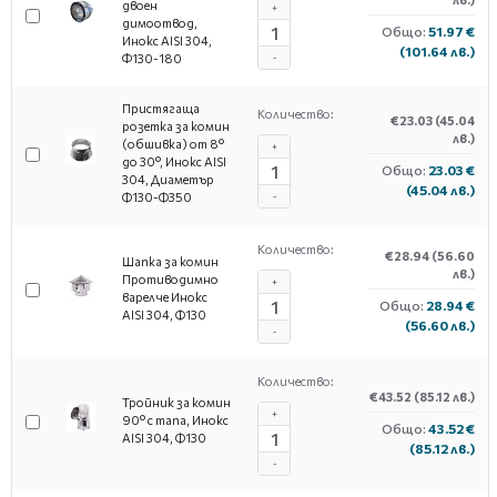
двоен
+
димоотвод,
Общо:
51.97 €
Инокс AISI 304,
(101.64 лв.)
Φ130-180
-
Пристягаща
Количество:
€23.03
(45.04
розетка за комин
лв.)
(обшивка) от 8°
+
до 30°, Инокс AISI
Общо:
23.03 €
304, Диаметър
(45.04 лв.)
Ф130-Ф350
-
Количество:
€28.94
(56.60
Шапка за комин
лв.)
Противодимно
+
варелче Инокс
Общо:
28.94 €
AISI 304, Ф130
(56.60 лв.)
-
Количество:
€43.52
(85.12 лв.)
Тройник за комин
+
90° с тапа, Инокс
Общо:
43.52 €
AISI 304, Ф130
(85.12 лв.)
-