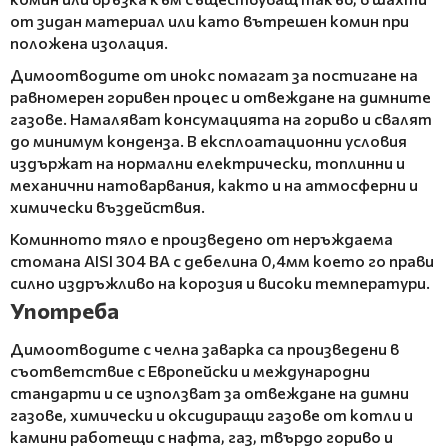
от зидан материал или като вътрешен комин при
положена изолация.
Димоотводите от инокс помагат за постигане на
равномерен горивен процес и отвеждане на димните
газове. Намаляват консумацията на гориво и свалят
до минимум конденза. В експлоатационни условия
издържат на нормални електрически, топлинни и
механични натоварвания, както и на атмосферни и
химически въздействия.
Коминното тяло е произведено от неръждаема
стомана AISI 304 BA с дебелина 0,4мм което го прави
силно издръжливо на корозия и високи температури.
Употреба
Димоотводите с челна заварка са произведени в
съответствие с Европейски и международни
стандарти и се използват за отвеждане на димни
газове, химически и оксидиращи газове от котли и
камини работещи с нафта, газ, твърдо гориво и