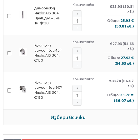
Количество:
€25.98
(50.81
Димоотвод
лв.)
Инокс AISI 304
+
Прав, Дължина
Общо:
25.98 €
1м, Ф130
(50.81 лв.)
-
Количество:
€27.93
(54.63
Коляно за
лв.)
димоотвод 45°
+
Инокс AISI 304,
Общо:
27.93 €
Ф130
(54.63 лв.)
-
Количество:
€33.78
(66.07
Коляно за
лв.)
димоотвод 90°
+
Инокс AISI 304,
Общо:
33.78 €
Ф130
(66.07 лв.)
-
Избери всички