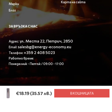
Карта на сайта
Марки
Блог
ЗА ВРЪЗКА С НАС
ул. Места 22, Петрич, 2850
Адрес:
salesbg@energy-economy.eu
Email:
+359 2 408 5023
Телефон:
Работно време:
Понеделник - Петък / 09:00 - 17:00
© Енерджи Економи ООД 2023. All rights reserved.
€18.19
(35.57 лв.)
В КОШНИЦАТА