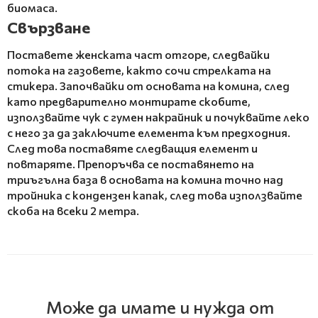
биомаса.
Свързване
Поставете женската част отгоре, следвайки
потока на газовете, както сочи стрелката на
стикера. Започвайки от основата на комина, след
като предварително монтирате скобите,
използвайте чук с гумен накрайник и почуквайте леко
с него за да заключите елемента към предходния.
След това поставяте следващия елемент и
повтаряте. Препоръчва се поставянето на
триъгълна база в основата на комина точно над
тройника с кондензен капак, след това използвайте
скоба на всеки 2 метра.
Може да имате и нужда от