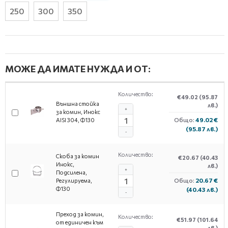
250
300
350
МОЖЕ ДА ИМАТЕ НУЖДА И ОТ:
Количество:
€49.02
(95.87
Външна стойка
лв.)
+
за комин, Инокс
Общо:
49.02 €
AISI 304, Ф130
(95.87 лв.)
-
Количество:
Скоба за комин
€20.67
(40.43
Инокс,
лв.)
+
Подсилена,
Общо:
20.67 €
Регулируема,
Ф130
(40.43 лв.)
-
Преход за комин,
Количество:
€51.97
(101.64
от единичен към
лв.)