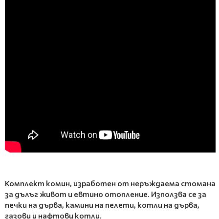
Комплект комин, изработен от неръждаема стомана
за дълъг живот и евтино отопление. Използва се за
печки на дърва, камини на пелети, котли на дърва,
газови и нафтови котли.