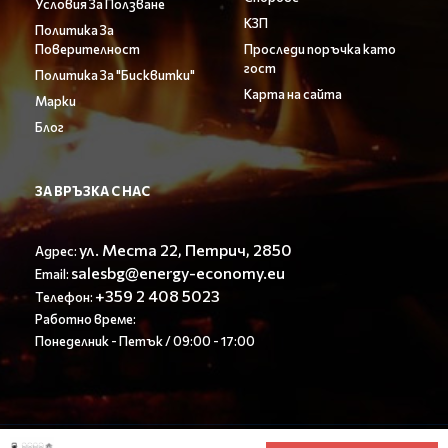
Условия За Ползване
КЗП
Политика За
Поверителност
Проследи поръчка като
гост
Политика За "Бисквитки"
Карта на сайта
Марки
Блог
ЗА ВРЪЗКА С НАС
ул. Места 22, Петрич, 2850
Адрес:
salesbg@energy-economy.eu
Email:
+359 2 408 5023
Телефон:
Работно време:
Понеделник - Петък / 09:00 - 17:00