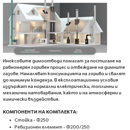
Иноксовите димоотводи помагат за постигане на
равномерен горивен процес и отвеждане на димните
газове. Намаляват консумацията на гориво и свалят
до минимум конденза. В експлоатационни условия
издържат на нормални електрически, топлинни и
механични натоварвания, както и на атмосферни и
химически въздействия.
КОМПОНЕНТИ НА КОМПЛЕКТА:
Стойка - Ф250
Ревизионен елемент - Ф200/250