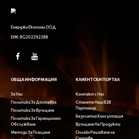
Енерджи Економи ООД
ЕИК: BG202292288
ОБЩА ИНФОРМАЦИЯ
КЛИЕНТСКИ ПОРТАЛ
За Нас
Контакт с Нас
Политика За Доставка
Станете Наш B2B
Партньор
Политика За Връщане
Безплатна Консултация
Политика За Гаранционно
Обслужване
Връщане На Продукти
Методи За Плащане
Онлайн Решаване на
Спорове