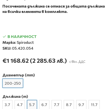
Посочената дължина се отнася за общата дължина
на всички елементи в комплекта.
В НАЛИЧНОСТ
Марка:
Spiroduct
SKU:
05.420.054
€1 168.62
(2 285.63 лв.)
с вкл. ДДС
Диаметър (mm)
200-250
Дължина (m)
3.7
4.7
5.7
6.7
7.7
8.7
9.7
11.7