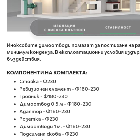
Иноксовите димоотводи помагат за постигане на ра
минимум конденза. В експлоатационни условия издър
въздействия.
КОМПОНЕНТИ НА КОМПЛЕКТА:
Стойка - Ф230
Ревизионен елемент - Ф180-230
Тройник - Ф180-230
Димоотвод 0.5 м - Ф180-230
Адаптор - Ф180-230
Розетка - Ф230
Димоотводи 1 м. - Ф180-230
Подсилена скоба - Ф230