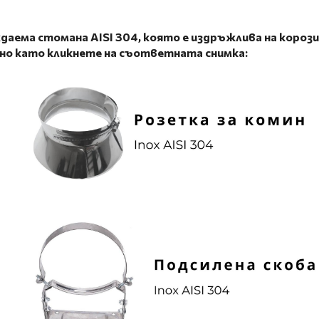
аема стомана AISI 304, която е
издръжлива на корози
лно като кликнете на съответната снимка: