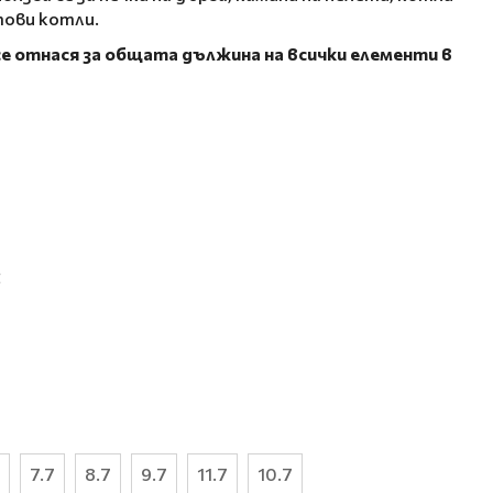
тови котли.
е отнася за общата дължина на всички елементи в
С
7.7
8.7
9.7
11.7
10.7