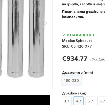
на дърва, газови и наф
Посочената дължина с
комплекта.
В НАЛИЧНОСТ
Марка:
Spiroduct
SKU:
05.420.077
€934.77
с вкл. ДД
Диаметър (mm)
180-230
Дължина (m)
3.7
4.7
5.7
6.7