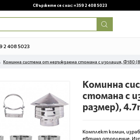
Свържете се с нас: +359 2 408 5023
9 2 408 5023
Коминна система от неръждаема стомана с изолация, Ф180 (в
Коминна си
стомана с и
размер), 4.
Комплект комин, изра
евтино отопление. Изпо