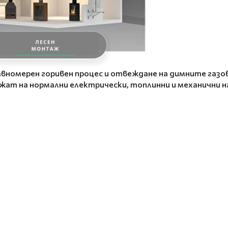
вномерен горивен процес и отвеждане на димните газов
жат на нормални електрически, топлинни и механични н