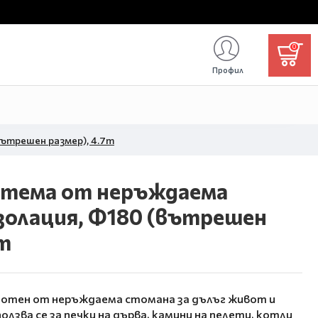
0
Профил
ътрешен размер), 4.7m
стема от неръждаема
золация, Ф180 (вътрешен
7m
ботен от неръждаема стомана за дълъг живот и
лзва се за печки на дърва, камини на пелети, котли