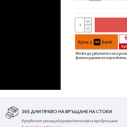
Може да закупите и на изпла
финализиране на поръчката.
365 ДНИ ПРАВО НА ВРЪЩАНЕ НА СТОКИ
Купувачът заплаща куриерската такса при връщане
Виж условия за връщане