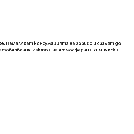
е. Намаляват консумацията на гориво и свалят до
атоварвания, както и на атмосферни и химически