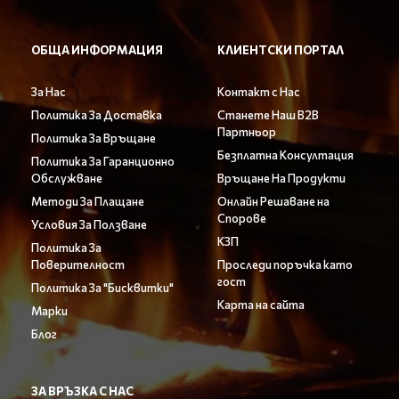
ОБЩА ИНФОРМАЦИЯ
КЛИЕНТСКИ ПОРТАЛ
За Нас
Контакт с Нас
Политика За Доставка
Станете Наш B2B
Партньор
Политика За Връщане
Безплатна Консултация
Политика За Гаранционно
Обслужване
Връщане На Продукти
Методи За Плащане
Онлайн Решаване на
Спорове
Условия За Ползване
КЗП
Политика За
Поверителност
Проследи поръчка като
гост
Политика За "Бисквитки"
Карта на сайта
Марки
Блог
ЗА ВРЪЗКА С НАС