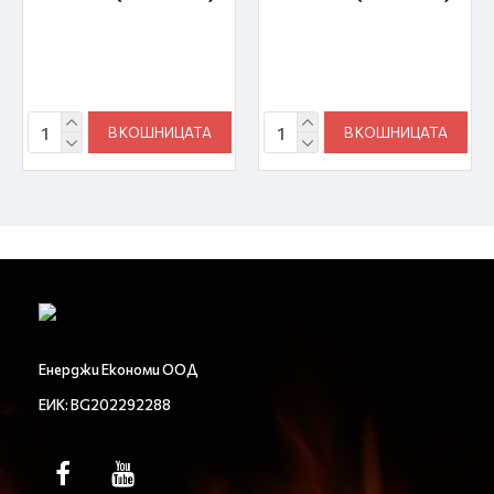
В КОШНИЦАТА
В КОШНИЦАТА
Енерджи Економи ООД
ЕИК: BG202292288