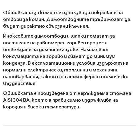
Обшивката за комин се използва за покриване на
отвори за комин. Димоотводните тръби могат да
бъдат директно свързани към нея.
Иноксовите димоотводи и шапки помагат за
постигане на равномерен горивен процес и
отвеждане на димните газове. Намаляват
консумацията на гориво и свалят до минимум
конденза. В експлоатационни условия издържат на
нормални електрически, топлинни и механични
натоварвания, както и на атмосферни и химически
въздействия.
Обшивката е произведена от неръждаема стомана
AISI 304 BA, което я прави силно издръжлива на
корозия и високи температури.