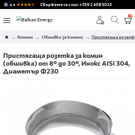
★★★★☆
Свържете се с нас: +359 2 408 5023
4.4
0
Комини
Обшивки за комини
Пристягаща розетка 
Пристягаща розетка за комин
(обшивка) от 8° до 30°, Инокс AISI 304,
Диаметър Ф230