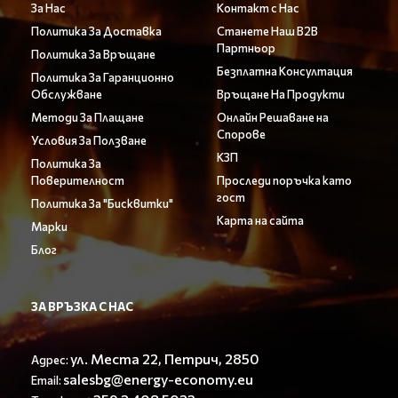
За Нас
Контакт с Нас
Политика За Доставка
Станете Наш B2B
Партньор
Политика За Връщане
Безплатна Консултация
Политика За Гаранционно
Обслужване
Връщане На Продукти
Методи За Плащане
Онлайн Решаване на
Спорове
Условия За Ползване
КЗП
Политика За
Поверителност
Проследи поръчка като
гост
Политика За "Бисквитки"
Карта на сайта
Марки
Блог
ЗА ВРЪЗКА С НАС
ул. Места 22, Петрич, 2850
Адрес:
salesbg@energy-economy.eu
Email: