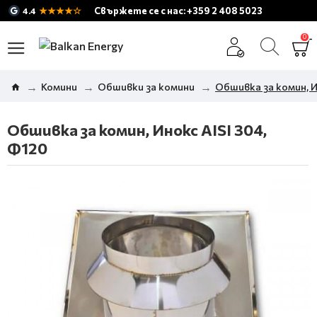
★★★★☆
Свържете се с нас: +359 2 408 5023
4.4
0
Комини
Обшивки за комини
Обшивка за комин, И
Обшивка за комин, Инокс AISI 304,
Ф120