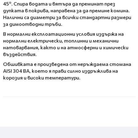
o
45
. Спира водата и вятъра да преминат през
дупката в покрива, направена за да премине комина.
Налични са диаметри за всички стандартни размери
за димоотводни тръби.
В нормални експлоатационни условия издържа на
нормални електрически, топлинни и механични
натоварвания, както и на атмосферни и химически
въздействия.
Обшивката е произведена от неръждаема стомана
AISI 304 BA, което я прави силно издръжлива на
корозия и високи температури.