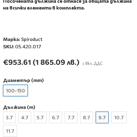
Посочената дължина се отнася за общата дължина
на всички елементи в комплекта.
Марка:
Spiroduct
SKU:
05.420.017
€953.61
(1 865.09 лв.)
с вкл. ДДС
Диаметър (mm)
100-150
Дължина (m)
3.7
4.7
5.7
6.7
7.7
8.7
9.7
10.7
11.7