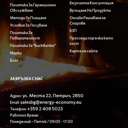
Безплатна Консултация
Политика За Гаранционно
Обслужване
Връщане На Продукти
Методи За Плащане
Онлайн Решаване на
Спорове
Условия За Ползване
КЗП
Политика За
Поверителност
Проследи поръчка като
гост
Политика За "Бисквитки"
Карта на сайта
Марки
Блог
ЗА ВРЪЗКА С НАС
ул. Места 22, Петрич, 2850
Адрес:
salesbg@energy-economy.eu
Email:
+359 2 408 5023
Телефон:
Работно време:
Понеделник - Петък / 09:00 - 17:00