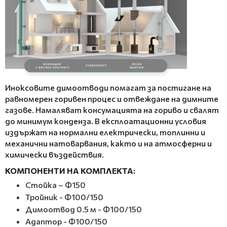
Иноксовите димоотводи помагат за постигане на
равномерен горивен процес и отвеждане на димните
газове. Намаляват консумацията на гориво и свалят
до минимум конденза. В експлоатационни условия
издържат на нормални електрически, топлинни и
механични натоварвания, както и на атмосферни и
химически въздействия.
КОМПОНЕНТИ НА КОМПЛЕКТА:
Стойка – Ф150
Тройник - Ф100/150
Димоотвод 0.5 м - Ф100/150
Адаптор - Ф100/150