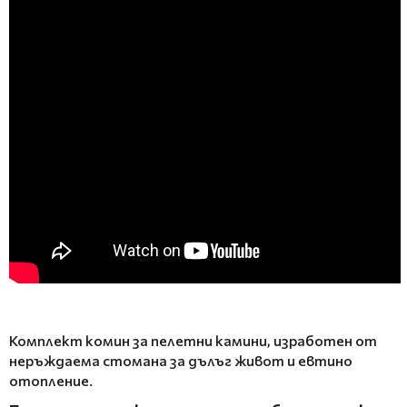
Комплект комин за пелетни камини, изработен от
неръждаема стомана за дълъг живот и евтино
отопление.