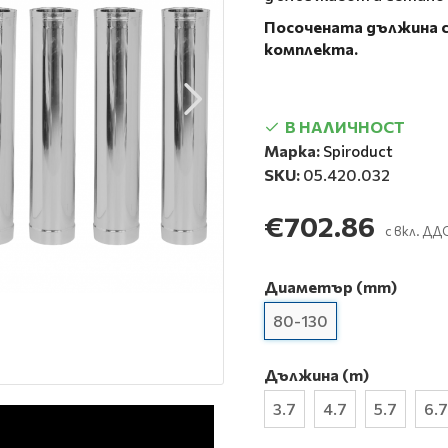
Посочената дължина с
комплекта.
В НАЛИЧНОСТ
Марка:
Spiroduct
SKU:
05.420.032
€702.86
с вкл. ДД
Диаметър (mm)
80-130
Дължина (m)
3.7
4.7
5.7
6.7