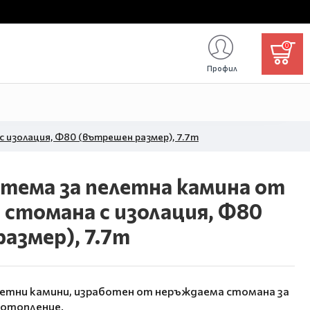
0
Профил
 изолация, Ф80 (вътрешен размер), 7.7m
тема за пелетна камина от
стомана с изолация, Ф80
азмер), 7.7m
летни камини, изработен от неръждаема стомана за
 отопление.