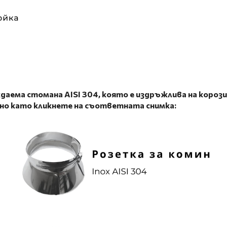
аема стомана AISI 304, която е
издръжлива на корози
лно като кликнете на съответната снимка: