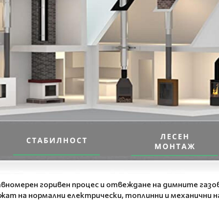
вномерен горивен процес и отвеждане на димните газов
жат на нормални електрически, топлинни и механични н