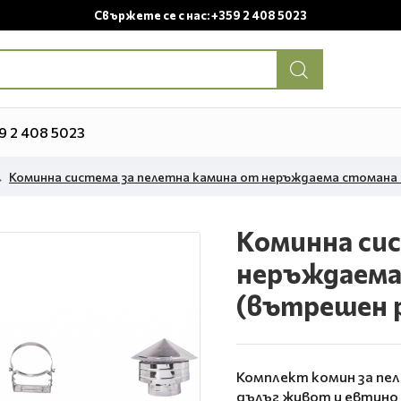
Свържете се с нас: +359 2 408 5023
9 2 408 5023
Коминна система за пелетна камина от неръждаема стомана с
Коминна сис
неръждаема 
(вътрешен р
Комплект комин за пе
дълъг живот и евтино