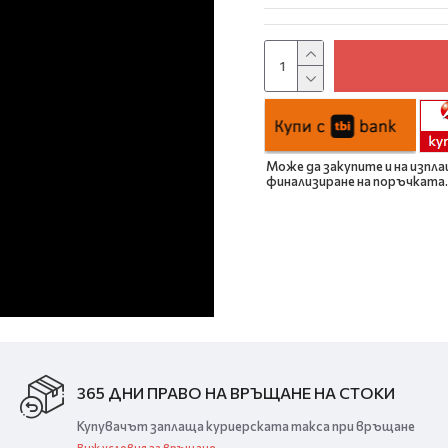
Може да закупите и на изпла
финализиране на поръчката.
365 ДНИ ПРАВО НА ВРЪЩАНЕ НА СТОКИ
Купувачът заплаща куриерската такса при връщане
Виж условия за връщане