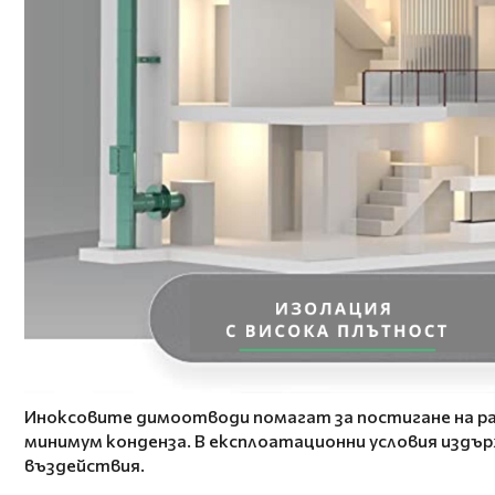
Иноксовите димоотводи помагат за постигане на ра
минимум конденза. В експлоатационни условия издър
въздействия.