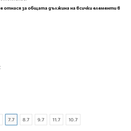
е отнася за общата дължина на всички елементи в
С
7.7
8.7
9.7
11.7
10.7