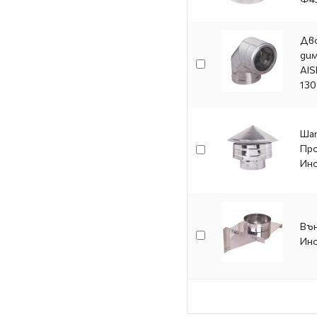
Дво
дим
AIS
130
Шап
Пр
Ино
Вън
Ино