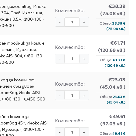
€38.39
ен димоотвод, Инокс
Количество:
I 304, Прав, Изолация,
(75.08 лв.)
жина 0,5м, Ф80-130 -
-
+
Общо:
38.39 €
50-500
(75.08 лв.)
€61.71
ен тройник за комин
Количество:
 с тапа, Изолация,
(120.69 лв.)
кс AISI 304, Φ80-130 -
-
+
Общо:
61.71 €
50-500
(120.69 лв.)
€23.03
ход за комин, от
Количество:
ничен към двоен
(45.04 лв.)
оотвод, Инокс AISI
-
+
Общо:
23.03 €
, Φ80-130 - Ф450-500
(45.04 лв.)
€49.61
йно коляно за
Количество:
оотвод 45°, Инокс AISI
(97.03 лв.)
, Изолация, Φ80-130 -
-
+
Общо:
49.61 €
50-500