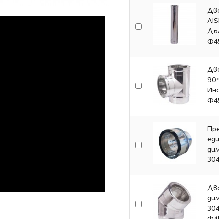
Дво
AIS
Дъл
Ф4
Дво
90°
Ино
Φ4
Пре
еди
дим
304
Дво
дим
304
Φ4