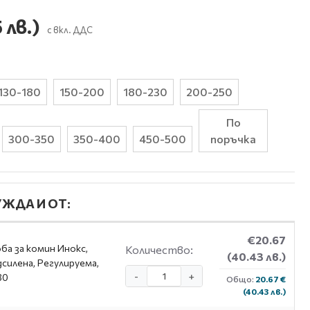
 лв.)
с вкл. ДДС
130-180
150-200
180-230
200-250
По
300-350
350-400
450-500
поръчка
ЖДА И ОТ:
€20.67
ба за комин Инокс,
Количество:
(40.43 лв.)
силена, Регулируема,
-
+
30
Общо:
20.67 €
(40.43 лв.)