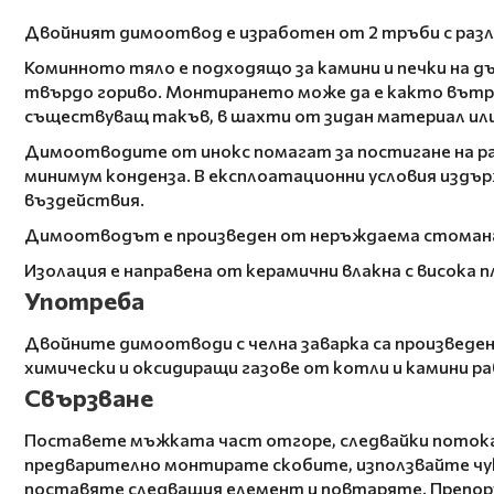
Двойният димоотвод е изработен от 2 тръби с разл
Коминното тяло е подходящо за камини и печки на дъ
твърдо гориво. Монтирането може да е както вътре
съществуващ такъв, в шахти от зидан материал или
Димоотводите от инокс помагат за постигане на ра
минимум конденза. В експлоатационни условия издър
въздействия.
Димоотводът е произведен от неръждаема стомана AI
Изолация е направена от керамични влакна с висока 
Употреба
Двойните димоотводи с челна заварка са произведен
химически и оксидиращи газове от котли и камини ра
Свързване
Поставете мъжката част отгоре, следвайки потока н
предварително монтирате скобите, използвайте чук 
поставяте следващия елемент и повтаряте. Препоръч