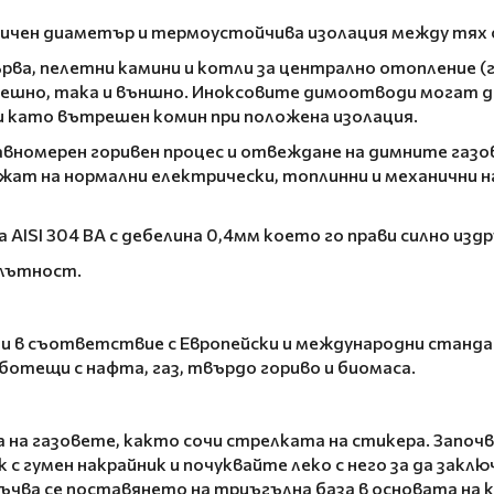
ичен диаметър и термоустойчива изолация между тях с 
рва, пелетни камини и котли за централно отопление (г
шно, така и външно. Иноксовите димоотводи могат да
 като вътрешен комин при положена изолация.
вномерен горивен процес и отвеждане на димните газов
жат на нормални електрически, топлинни и механични н
SI 304 BA с дебелина 0,4мм което го прави силно издр
плътност.
и в съответствие с Европейски и международни стандар
ботещи с нафта, газ, твърдо гориво и биомаса.
а газовете, както сочи стрелката на стикера. Започв
с гумен накрайник и почуквайте леко с него за да закл
ва се поставянето на триъгълна база в основата на ко