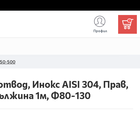
0
Профил
450-500
твод, Инокс AISI 304, Прав,
ължина 1м, Ф80-130