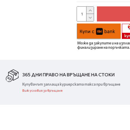
Може да закупите и на изпла
финализиране на поръчката.
365 ДНИ ПРАВО НА ВРЪЩАНЕ НА СТОКИ
Купувачът заплаща куриерската такса при връщане
Виж условия за връщане