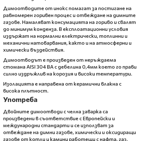
Димоотводите от инокс помагат за постигане на
равномерен горивен процес и отвеждане на димните
газове. Намаляват консумацията на гориво и свалят
до минимум конденза. В експлоатационни условия
издържат на нормални електрически, топлинни и
механични натоварвания, както и на атмосферни и
химически въздействия.
Димоотводът е произведен от неръждаема
стомана AISI 304 BA с дебелина 0,4мм което го прави
силно издръжлив на корозия и високи температури.
Изолацията е направена от керамични влакна с
висока плътност.
Употреба
Двойните димоотводи с челна заварка са
произведени в съответствие с Европейски и
международни стандарти и се използват за
отвеждане на димни газове, химически и оксидиращи
газове от котли и камини работещи с нафта, газ,