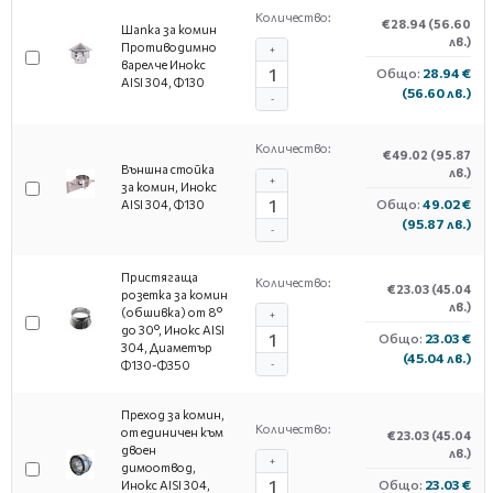
Количество:
€28.94
(56.60
Шапка за комин
лв.)
Противодимно
+
варелче Инокс
Общо:
28.94 €
AISI 304, Ф130
(56.60 лв.)
-
Количество:
€49.02
(95.87
Външна стойка
лв.)
+
за комин, Инокс
Общо:
49.02 €
AISI 304, Ф130
(95.87 лв.)
-
Пристягаща
Количество:
€23.03
(45.04
розетка за комин
лв.)
(обшивка) от 8°
+
до 30°, Инокс AISI
Общо:
23.03 €
304, Диаметър
(45.04 лв.)
Ф130-Ф350
-
Преход за комин,
Количество:
от единичен към
€23.03
(45.04
двоен
лв.)
+
димоотвод,
Общо:
23.03 €
Инокс AISI 304,