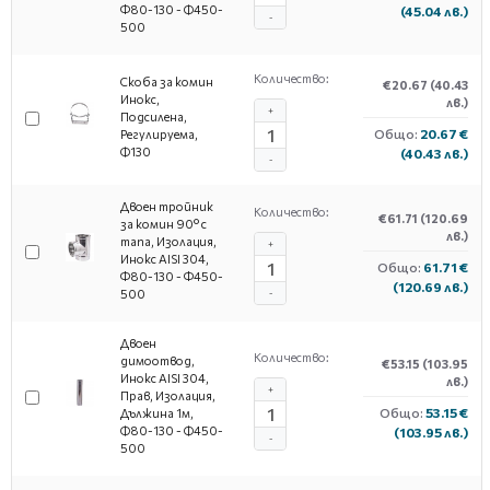
Φ80-130 - Ф450-
(45.04 лв.)
-
500
Количество:
Скоба за комин
€20.67
(40.43
Инокс,
лв.)
+
Подсилена,
Общо:
20.67 €
Регулируема,
Ф130
(40.43 лв.)
-
Двоен тройник
Количество:
€61.71
(120.69
за комин 90° с
лв.)
тапа, Изолация,
+
Инокс AISI 304,
Общо:
61.71 €
Φ80-130 - Φ450-
(120.69 лв.)
500
-
Двоен
Количество:
димоотвод,
€53.15
(103.95
Инокс AISI 304,
лв.)
+
Прав, Изолация,
Общо:
53.15 €
Дължина 1м,
Ф80-130 - Ф450-
(103.95 лв.)
-
500