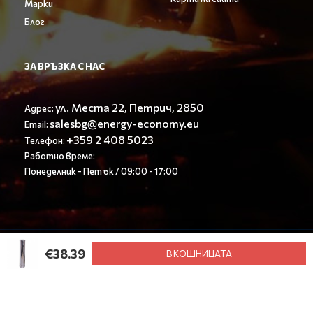
Марки
Блог
ЗА ВРЪЗКА С НАС
ул. Места 22, Петрич, 2850
Адрес:
salesbg@energy-economy.eu
Email:
+359 2 408 5023
Телефон:
Работно време:
Понеделник - Петък / 09:00 - 17:00
© Енерджи Економи ООД 2023. All rights reserved.
€38.39
В КОШНИЦАТА