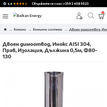
★★★★☆
Свържете се с нас: +359 2 408 5023
4.4
0
Комини
Коминни системи
Двоен димоотвод, Инок
Двоен димоотвод, Инокс AISI 304,
Прав, Изолация, Дължина 0,5м, Ф80-
130