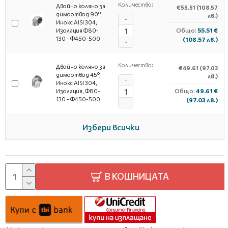
Количество:
Двойно коляно за
€55.51
(108.57
димоотвод 90°,
лв.)
+
Инокс AISI 304,
Общо:
55.51 €
Изолация Ф80-
130 - Φ450-500
(108.57 лв.)
-
Количество:
Двойно коляно за
€49.61
(97.03
димоотвод 45°,
лв.)
+
Инокс AISI 304,
Общо:
49.61 €
Изолация, Φ80-
130 - Φ450-500
(97.03 лв.)
-
Избери всички
В КОШНИЦАТА