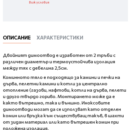
Виж условия
ОПИСАНИЕ
ХАРАКТЕРИСТИКИ
Двойният димоотвод е изработен от 2 тръби с
различен диаметър и термоустойчива изолация
между тях с дебелина 2,5см.
Коминното тяло е подходящо за камини и печки на
дърва, пелетни камини и котли за централно
отопление (газови, нафтови, котли на дърва, пелети
и друго твърдо гориво. Монтирането може да е
както вътрешно, така и външно. Иноксовите
димоотводи могат да се използват като отделен
комин или връзка към съществуващ такъв, в шахти
от зидан материал или като вътрешен комин при
положена изолация.