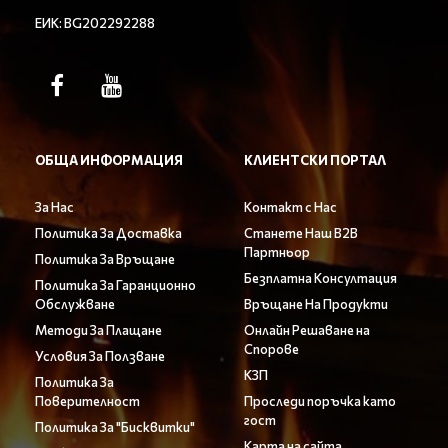
ЕИК: BG202292288
ОБЩА ИНФОРМАЦИЯ
КЛИЕНТСКИ ПОРТАЛ
За Нас
Контакт с Нас
Политика За Доставка
Станете Наш B2B
Партньор
Политика За Връщане
Безплатна Консултация
Политика За Гаранционно
Обслужване
Връщане На Продукти
Методи За Плащане
Онлайн Решаване на
Спорове
Условия За Ползване
КЗП
Политика За
Поверителност
Проследи поръчка като
гост
Политика За "Бисквитки"
Карта на сайта