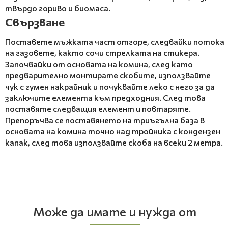
твърдо гориво и биомаса.
Свързване
Поставете мъжката част отгоре, следвайки потока
на газовете, както сочи стрелката на стикера.
Започвайки от основата на комина, след като
предварително монтирате скобите, използвайте
чук с гумен накрайник и почуквайте леко с него за да
заключите елемента към предходния. След това
поставяте следващия елемент и повтаряте.
Препоръчва се поставянето на триъгълна база в
основата на комина точно над тройника с кондензен
капак, след това използвайте скоба на всеки 2 метра.
Може да имате и нужда от