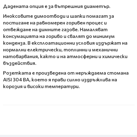
Дадената опция е за вътрешния диаметър.
Иноксовите димоотводи и шапки помагат за
постигане на равномерен горивен процес и
отвеждане на димните газове. Намаляват
консумацията на гориво и свалят до минимум
конденза. В експлоатационни условия издържат на
нормални електрически, топлинни и механични
натоварвания, както и на атмосферни и химически
въздействия.
Розетката е произведена от неръждаема стомана
AISI 304 BA, което я прави силно издръжлива на
корозия и високи температури.