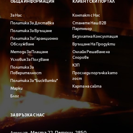
ОБЩА ИНФОРМАЦИЯ
КЛИЕНТСКИ ПОРТАЛ
За Нас
Контакт с Нас
Политика За Доставка
Станете Наш B2B
Партньор
Политика За Връщане
Безплатна Консултация
Политика За Гаранционно
Обслужване
Връщане На Продукти
Методи За Плащане
Онлайн Решаване на
Спорове
Условия За Ползване
КЗП
Политика За
Поверителност
Проследи поръчка като
гост
Политика За "Бисквитки"
Карта на сайта
Марки
Блог
ЗА ВРЪЗКА С НАС
ул. Места 22, Петрич, 2850
Адрес: