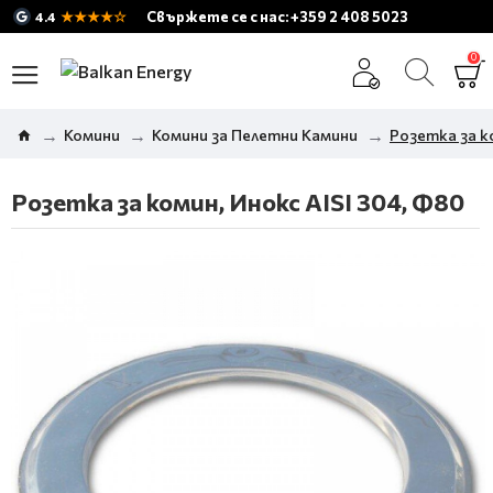
★★★★☆
Свържете се с нас: +359 2 408 5023
4.4
0
Комини
Комини за Пелетни Камини
Розетка за к
Розетка за комин, Инокс AISI 304, Ф80