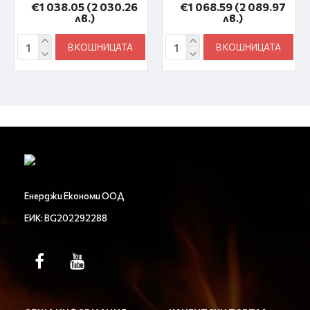
€1 038.05
(2 030.26
€1 068.59
(2 089.97
лв.)
лв.)
В КОШНИЦАТА
В КОШНИЦАТА
Енерджи Економи ООД
ЕИК: BG202292288