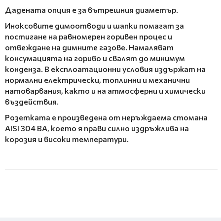
Дадената опция е за вътрешния диаметър.
Иноксовите димоотводи и шапки помагат за
постигане на равномерен горивен процес и
отвеждане на димните газове. Намаляват
консумацията на гориво и свалят до минимум
конденза. В експлоатационни условия издържат на
нормални електрически, топлинни и механични
натоварвания, както и на атмосферни и химически
въздействия.
Розетката е произведена от неръждаема стомана
AISI 304 BA, което я прави силно издръжлива на
корозия и високи температури.