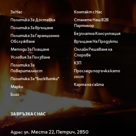
За Нас
Контакт с Нас
Политика За Доставка
Станете Наш B2B
Партньор
Политика За Връщане
Безплатна Консултация
Политика За Гаранционно
Обслужване
Връщане На Продукти
Методи За Плащане
Онлайн Решаване на
Спорове
Условия За Ползване
КЗП
Политика За
Поверителност
Проследи поръчка като
гост
Политика За "Бисквитки"
Карта на сайта
Марки
Блог
ЗА ВРЪЗКА С НАС
ул. Места 22, Петрич, 2850
Адрес: