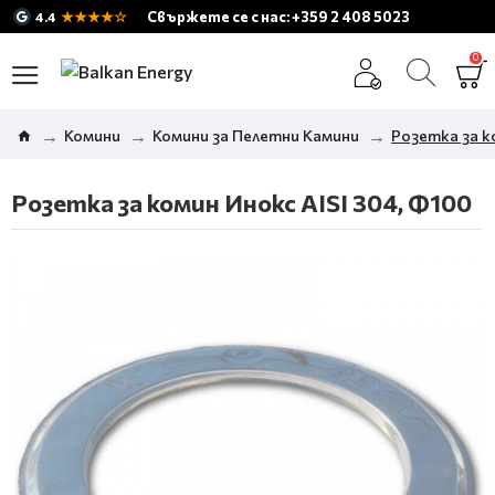
★★★★☆
Свържете се с нас: +359 2 408 5023
4.4
0
Комини
Комини за Пелетни Камини
Розетка за к
Розетка за комин Инокс AISI 304, Ф100