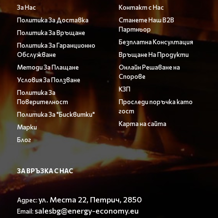
За Нас
Контакт с Нас
Политика За Доставка
Станете Наш B2B
Партньор
Политика За Връщане
Безплатна Консултация
Политика За Гаранционно
Обслужване
Връщане На Продукти
Методи За Плащане
Онлайн Решаване на
Спорове
Условия За Ползване
КЗП
Политика За
Поверителност
Проследи поръчка като
гост
Политика За "Бисквитки"
Карта на сайта
Марки
Блог
ЗА ВРЪЗКА С НАС
ул. Места 22, Петрич, 2850
Адрес:
salesbg@energy-economy.eu
Email: