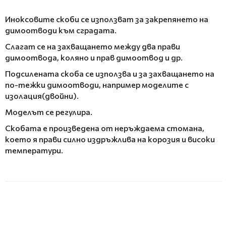
Иноксовите скоби се използват за закрепянето на
димоотводи към сградата.
Слагат се на захващането между два прави
димоотвода, коляно и прав димоотвод и др.
Подсилената скоба се използва и за захващането на
по-тежки димоотводи, например моделите с
изолация(двойни).
Моделът се регулира.
Скобата е произведена от неръждаема стомана,
което я прави силно издръжлива на корозия и високи
температури.