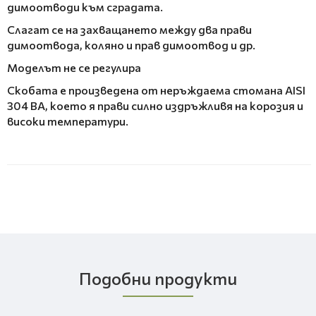
димоотводи към сградата.
Слагат се на захващането между два прави
димоотвода, коляно и прав димоотвод и др.
Моделът не се регулира
Скобата е произведена от неръждаема стомана AISI
304 BA, което я прави силно издръжливя на корозия и
високи температури.
Подобни продукти