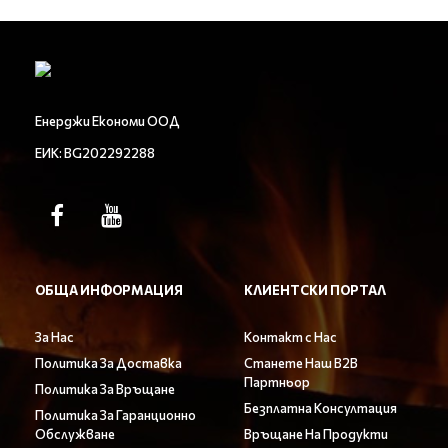
Енерджи Економи ООД
ЕИК: BG202292288
ОБЩА ИНФОРМАЦИЯ
КЛИЕНТСКИ ПОРТАЛ
За Нас
Контакт с Нас
Политика За Доставка
Станете Наш B2B
Партньор
Политика За Връщане
Безплатна Консултация
Политика За Гаранционно
Обслужване
Връщане На Продукти