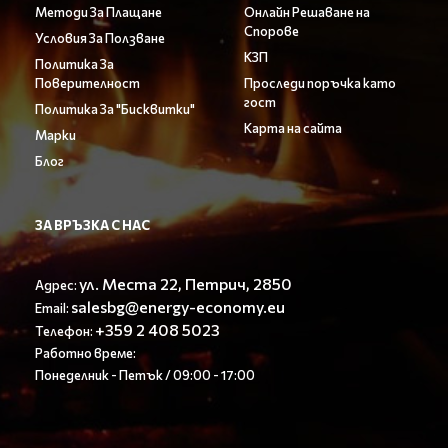
Методи За Плащане
Онлайн Решаване на
Спорове
Условия За Ползване
КЗП
Политика За
Поверителност
Проследи поръчка като
гост
Политика За "Бисквитки"
Карта на сайта
Марки
Блог
ЗА ВРЪЗКА С НАС
ул. Места 22, Петрич, 2850
Адрес:
salesbg@energy-economy.eu
Email:
+359 2 408 5023
Телефон:
Работно време:
Понеделник - Петък / 09:00 - 17:00