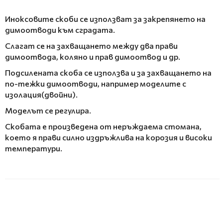
Иноксовите скоби се използват за закрепянето на
димоотводи към сградата.
Слагат се на захващането между два прави
димоотвода, коляно и прав димоотвод и др.
Подсилената скоба се използва и за захващането на
по-тежки димоотводи, например моделите с
изолация(двойни).
Моделът се регулира.
Скобата е произведена от неръждаема стомана,
което я прави силно издръжлива на корозия и високи
температури.