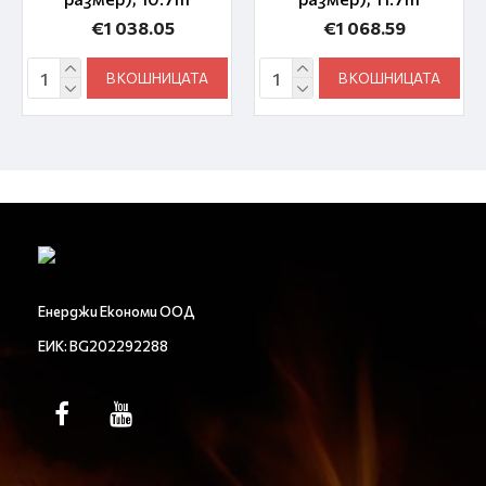
€1 038.05
€1 068.59
В КОШНИЦАТА
В КОШНИЦАТА
Енерджи Економи ООД
ЕИК: BG202292288