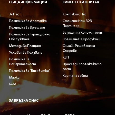
ОБЩА ИНФОРМАЦИЯ
КЛИЕНТСКИ ПОРТАЛ
За Нас
Контакт с Нас
Политика За Доставка
Станете Наш B2B
Партньор
Политика За Връщане
Безплатна Консултация
Политика За Гаранционно
Обслужване
Връщане На Продукти
Методи За Плащане
Онлайн Решаване на
Спорове
Условия За Ползване
КЗП
Политика За
Поверителност
Проследи поръчка като
гост
Политика За "Бисквитки"
Карта на сайта
Марки
Блог
ЗА ВРЪЗКА С НАС