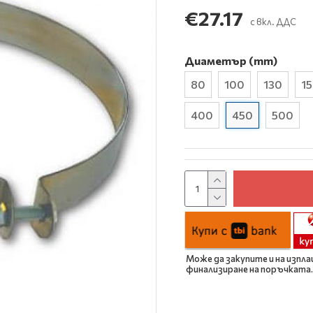
€27.17
с вкл. ДДС
Диаметър (mm)
80
100
130
1
400
450
500
Може да закупите и на изпла
финализиране на поръчката.