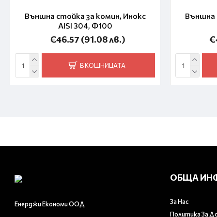
Външна стойка за комин, Инокс
Външна 
AISI 304, Ф100
€46.57
(91.08 лв.)
€
В КОШНИЦАТА
ОБЩА ИН
За Нас
Енерджи Економи ООД
Политика За Д