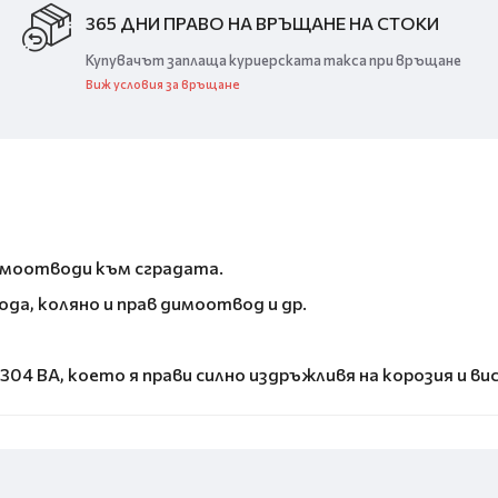
365 ДНИ ПРАВО НА ВРЪЩАНЕ НА СТОКИ
Купувачът заплаща куриерската такса при връщане
Виж условия за връщане
димоотводи към сградата.
да, коляно и прав димоотвод и др.
04 BA, което я прави силно издръжливя на корозия и в