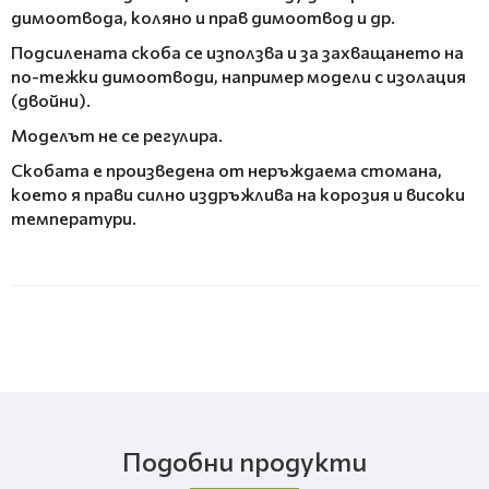
димоотвода, коляно и прав димоотвод и др.
Подсилената скоба се използва и за захващането на
по-тежки димоотводи, например модели с изолация
(двойни).
Моделът не се регулира.
Скобата е произведена от неръждаема стомана,
което я прави силно издръжлива на корозия и високи
температури.
Подобни продукти