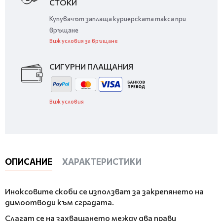
СТОКИ
Купувачът заплаща куриерската такса при
връщане
Виж условия за връщане
СИГУРНИ ПЛАЩАНИЯ
Виж условия
ОПИСАНИЕ
ХАРАКТЕРИСТИКИ
Иноксовите скоби се използват за закрепянето на
димоотводи към сградата.
Слагат се на захващането между два прави