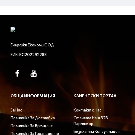
Енерджи Економи ООД
ЕИК: BG202292288
ОБЩА ИНФОРМАЦИЯ
КЛИЕНТСКИ ПОРТАЛ
За Нас
Контакт с Нас
Политика За Доставка
Станете Наш B2B
Партньор
Политика За Връщане
Безплатна Консултация
Политика За Гаранционно