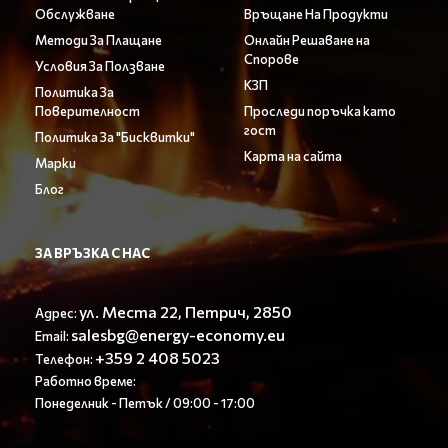
Обслужване
Връщане На Продукти
Методи За Плащане
Онлайн Решаване на
Спорове
Условия За Ползване
КЗП
Политика За
Поверителност
Проследи поръчка като
гост
Политика За "Бисквитки"
Карта на сайта
Марки
Блог
ЗА ВРЪЗКА С НАС
ул. Места 22, Петрич, 2850
Адрес:
salesbg@energy-economy.eu
Email:
+359 2 408 5023
Телефон:
Работно време:
Понеделник - Петък / 09:00 - 17:00