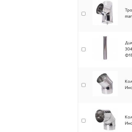
Тро
тап
Дим
304
Ф1
Кол
Ино
Кол
Ино