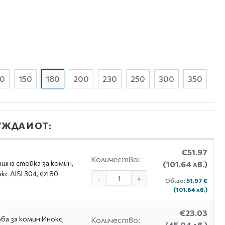
30
150
180
200
230
250
300
350
ЖДА И ОТ:
€51.97
Количество:
шна стойка за комин,
(101.64 лв.)
кс AISI 304, Ф180
-
+
Общо:
51.97 €
(101.64 лв.)
€23.03
ба за комин Инокс,
Количество:
(45.04 лв.)