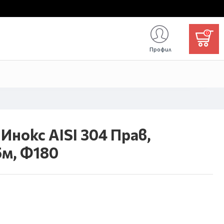
0
Профил
нокс AISI 304 Прав,
м, Ф180