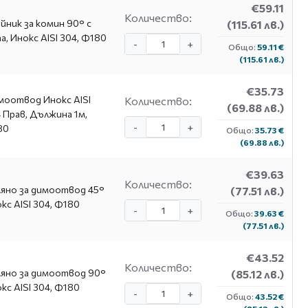
€59.11
Количество:
йник за комин 90° с
(115.61 лв.)
а, Инокс AISI 304, Ф180
-
+
Общо:
59.11 €
(115.61 лв.)
€35.73
оотвод Инокс AISI
Количество:
(69.88 лв.)
 Прав, Дължина 1м,
-
+
80
Общо:
35.73 €
(69.88 лв.)
€39.63
Количество:
яно за димоотвод 45°
(77.51 лв.)
кс AISI 304, Ф180
-
+
Общо:
39.63 €
(77.51 лв.)
€43.52
Количество:
яно за димоотвод 90°
(85.12 лв.)
кс AISI 304, Ф180
-
+
Общо:
43.52 €