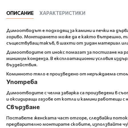
ОПИСАНИЕ
ХАРАКТЕРИСТИКИ
Димоотводът е подходящ за камини и печки на дърва
гориво. Монтирането може да е както вътрешно, та
съществуващ такъв, в шахти от зидан материал или
Димоотводите от инокс помагат за постигане на ра
минимум конденза. В експлоатационни условия издър
въздействия.
Коминното тяло е произведено от неръждаема стоман
Употреба
Димоотводите с челна заварка са произведени в съо
и оксидиращи газове от котли и камини работещи с н
Свързване
Поставете женската част отгоре, следвайки потока 
предварително монтирате скобите, използвайте чук 