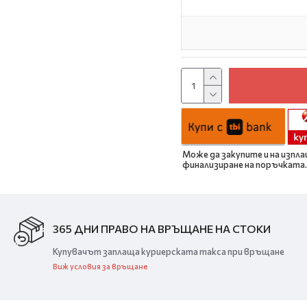
Може да закупите и на изпла
финализиране на поръчката.
365 ДНИ ПРАВО НА ВРЪЩАНЕ НА СТОКИ
Купувачът заплаща куриерската такса при връщане
Виж условия за връщане