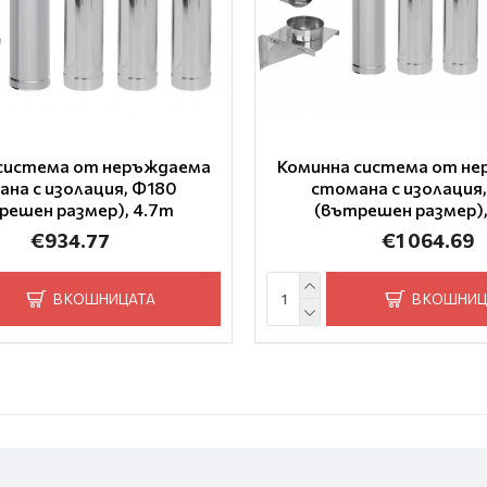
система от неръждаема
Коминна система от н
на с изолация, Ф180
стомана с изолация
решен размер), 4.7m
(вътрешен размер),
€934.77
€1 064.69
В КОШНИЦАТА
В КОШНИЦ