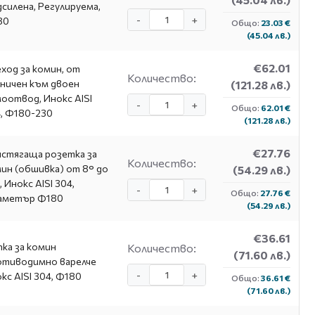
силена, Регулируема,
-
+
80
Общо:
23.03 €
(45.04 лв.)
€62.01
ход за комин, от
Количество:
ничен към двоен
(121.28 лв.)
оотвод, Инокс AISI
-
+
Общо:
62.01 €
, Φ180-230
(121.28 лв.)
€27.76
стягаща розетка за
Количество:
ин (обшивка) от 8° до
(54.29 лв.)
, Инокс AISI 304,
-
+
Общо:
27.76 €
аметър Ф180
(54.29 лв.)
€36.61
ка за комин
Количество:
(71.60 лв.)
отиводимно варелче
-
+
кс AISI 304, Ф180
Общо:
36.61 €
(71.60 лв.)