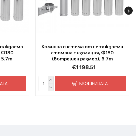
еръждаема
Коминна система от неръждаема
, Ф180
стомана с изолация, Ф180
 5.7m
(вътрешен размер), 6.7m
€1 198.51
АТА
В КОШНИЦАТА