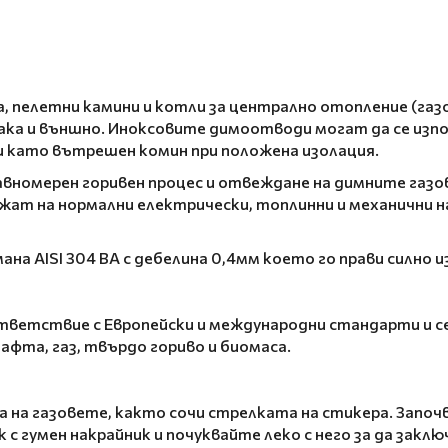
, пелетни камини и котли за централно отопление (газо
ка и външно. Иноксовите димоотводи могат да се изпо
 като вътрешен комин при положена изолация.
вномерен горивен процес и отвеждане на димните газов
жат на нормални електрически, топлинни и механични н
а AISI 304 BA с дебелина 0,4мм което го прави силно и
тветствие с Европейски и международни стандарти и се
афта, газ, твърдо гориво и биомаса.
на газовете, както сочи стрелката на стикера. Започв
с гумен накрайник и почуквайте леко с него за да закл