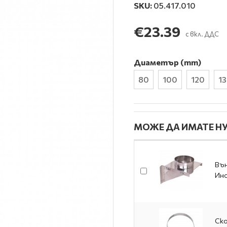
SKU:
05.417.010
€23.39
с вкл. ДДС
Диаметър (mm)
80
100
120
1
МОЖЕ ДА ИМАТЕ НУ
Вън
Ино
Ско