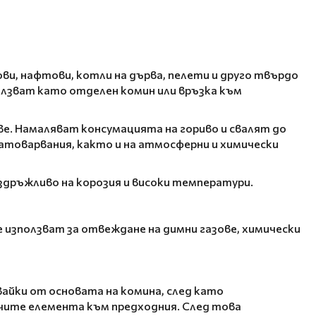
ви, нафтови, котли на дърва, пелети и друго твърдо
лзват като отделен комин или връзка към
е. Намаляват консумацията на гориво и свалят до
атоварвания, както и на атмосферни и химически
здръжливо на корозия и високи температури.
 използват за отвеждане на димни газове, химически
айки от основата на комина, след като
ючите елемента към предходния. След това