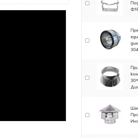
Под
Ф1
Пре
еди
дим
304
При
ком
30°
Ди
Шап
Пр
Ино