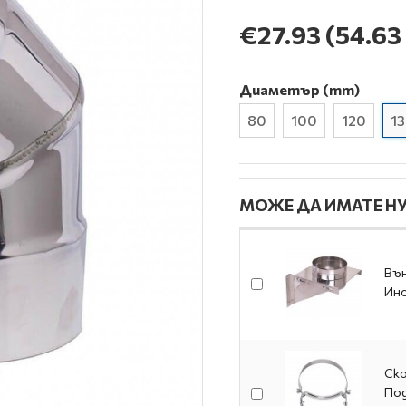
€27.93
(54.63 
Диаметър (mm)
80
100
120
1
МОЖЕ ДА ИМАТЕ НУ
Вън
Ино
Ско
Под