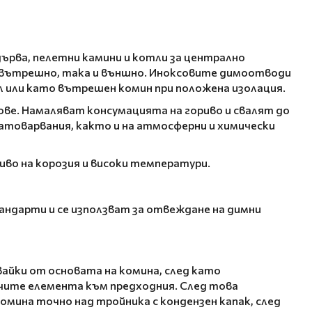
дърва, пелетни камини и котли за централно
о вътрешно, така и външно. Иноксовите димоотводи
 или като вътрешен комин при положена изолация.
ве. Намаляват консумацията на гориво и свалят до
атоварвания, както и на атмосферни и химически
иво на корозия и високи температури.
андарти и се използват за отвеждане на димни
айки от основата на комина, след като
ючите елемента към предходния. След това
мина точно над тройника с кондензен капак, след