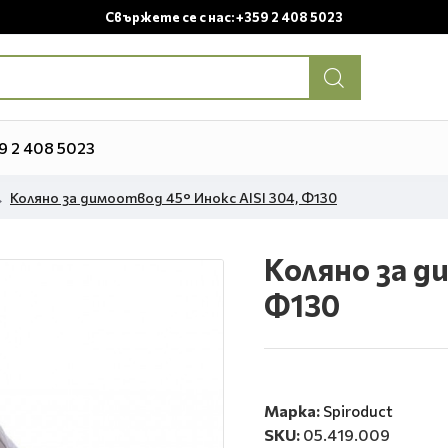
Свържете се с нас: +359 2 408 5023
9 2 408 5023
Коляно за димоотвод 45° Инокс AISI 304, Ф130
Коляно за д
Ф130
Марка:
Spiroduct
SKU:
05.419.009