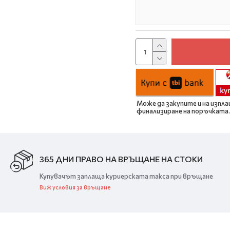
Може да закупите и на изпла
финализиране на поръчката.
365 ДНИ ПРАВО НА ВРЪЩАНЕ НА СТОКИ
Купувачът заплаща куриерската такса при връщане
Виж условия за връщане