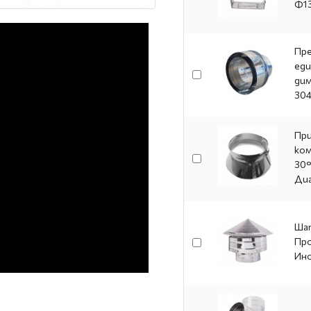
Ф1
Пре
еди
дим
304
При
ком
30°
Ди
Шап
Пр
Ино