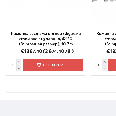
Коминна система от неръждаема
Коминна 
стомана с изолация, Ф130
стома
(вътрешен размер), 10.7m
(вътр
€1 367.40
(2 674.40 лв.)
€1 
В КОШНИЦАТА