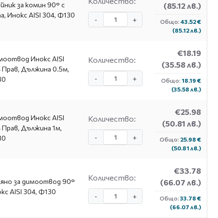
Количество:
йник за комин 90° с
(85.12 лв.)
а, Инокс AISI 304, Ф130
-
+
Общо:
43.52 €
(85.12 лв.)
€18.19
оотвод Инокс AISI
Количество:
(35.58 лв.)
 Прав, Дължина 0.5м,
-
+
30
Общо:
18.19 €
(35.58 лв.)
€25.98
оотвод Инокс AISI
Количество:
(50.81 лв.)
 Прав, Дължина 1м,
-
+
30
Общо:
25.98 €
(50.81 лв.)
€33.78
Количество:
яно за димоотвод 90°
(66.07 лв.)
кс AISI 304, Ф130
-
+
Общо:
33.78 €
(66.07 лв.)