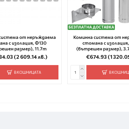
БЕЗПЛАТНА ДОСТАВКА
система от неръждаема
Коминна система от н
на с изолация, Ф130
стомана с изолация
ешен размер), 11.7m
(вътрешен размер), 3.
334.03
(2 609.14 лв.)
€674.93
(1 320.0
В КОШНИЦАТА
В КОШНИЦ