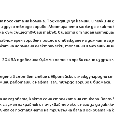
 посоката на комина. Подходящо за камини и печки на 
ти и друго твърдо гориво. Монтирането може да е какт
зка към съществуващ такъв, в шахти от зидан материал
авномерен горивен процес и отвеждане на димните газо
жат на нормални електрически, топлинни и механични н
 304 BA с дебелина 0,4мм което го прави силно издръжл
едени в съответствие с Европейски и международни ст
амини работещи с нафта, газ, твърдо гориво и биомаса.
на газовете, както сочи стрелката на стикера. Започв
с гумен накрайник и почуквайте леко с него за да закл
ва се поставянето на триъгълна база в основата на ко