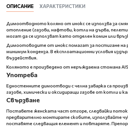
ОПИСАНИЕ
ХАРАКТЕРИСТИКИ
Димоотводното коляно от инокс се използва за смяна
отопление (газови, нафтови, котли на дърва, пеле
могат да се използват като отделен комин или връ
Димоотоводите от инокс помагат за постигане на р
минимум конденза. В експлоатационни условия издър
въздействия.
Коляното е произведено от неръждаема стомана AISI
Употреба
Едностенните димоотводи с челна заварка са произв
газове, химически и оксидиращи газове от котли и к
Свързване
Поставете женската част отгоре, следвайки потока 
предварително монтирате скобите, използвайте чук 
поставяте следващия елемент и повтаряте. Препоръч