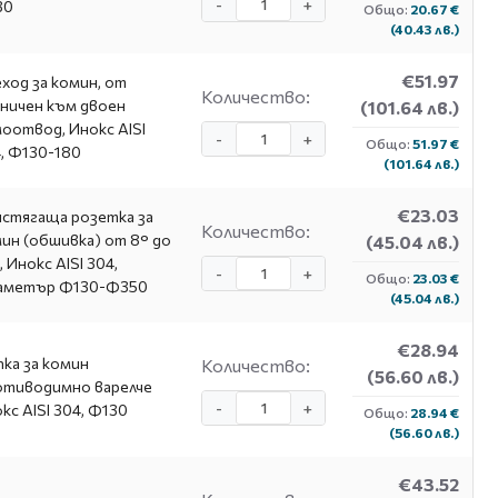
-
+
30
Общо:
20.67 €
(40.43 лв.)
€51.97
ход за комин, от
Количество:
ничен към двоен
(101.64 лв.)
оотвод, Инокс AISI
-
+
Общо:
51.97 €
, Φ130-180
(101.64 лв.)
€23.03
стягаща розетка за
Количество:
ин (обшивка) от 8° до
(45.04 лв.)
, Инокс AISI 304,
-
+
Общо:
23.03 €
аметър Ф130-Ф350
(45.04 лв.)
€28.94
ка за комин
Количество:
(56.60 лв.)
отиводимно варелче
-
+
кс AISI 304, Ф130
Общо:
28.94 €
(56.60 лв.)
€43.52