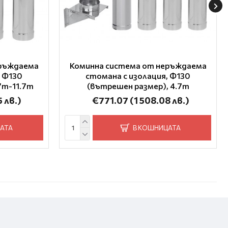
еръждаема
Коминна система от неръждаема
, Ф130
стомана с изолация, Ф130
7m-11.7m
(вътрешен размер), 4.7m
5 лв.)
€771.07
(1 508.08 лв.)
АТА
В КОШНИЦАТА