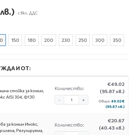
лв.)
с вкл. ДДС
30
150
180
200
230
250
300
350
ЖДА И ОТ:
€49.02
Количество:
шна стойка за комин,
(95.87 лв.)
кс AISI 304, Ф130
-
+
Общо:
49.02 €
(95.87 лв.)
€20.67
ба за комин Инокс,
Количество:
(40.43 лв.)
силена, Регулируема,