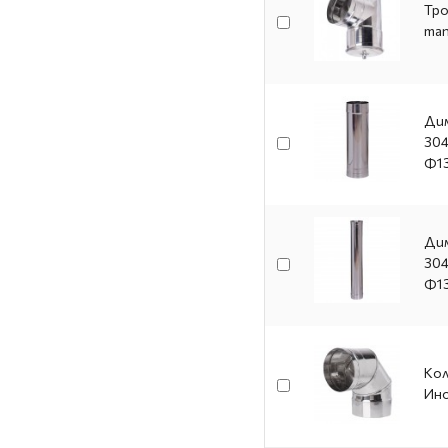
Тро
тап
Дим
304
Ф1
Дим
304
Ф1
Кол
Ино