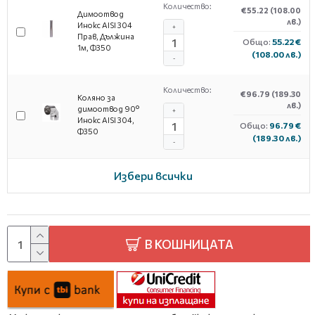
Количество:
€55.22
(108.00
Димоотвод
лв.)
Инокс AISI 304
+
Прав, Дължина
Общо:
55.22 €
1м, Ф350
(108.00 лв.)
-
Количество:
€96.79
(189.30
Коляно за
лв.)
димоотвод 90°
+
Инокс AISI 304,
Общо:
96.79 €
Ф350
(189.30 лв.)
-
Избери всички
В КОШНИЦАТА