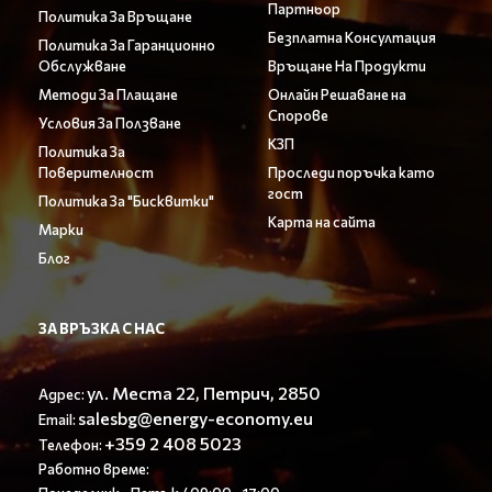
Партньор
Политика За Връщане
Безплатна Консултация
Политика За Гаранционно
Обслужване
Връщане На Продукти
Методи За Плащане
Онлайн Решаване на
Спорове
Условия За Ползване
КЗП
Политика За
Поверителност
Проследи поръчка като
гост
Политика За "Бисквитки"
Карта на сайта
Марки
Блог
ЗА ВРЪЗКА С НАС
ул. Места 22, Петрич, 2850
Адрес:
salesbg@energy-economy.eu
Email:
+359 2 408 5023
Телефон:
Работно време: