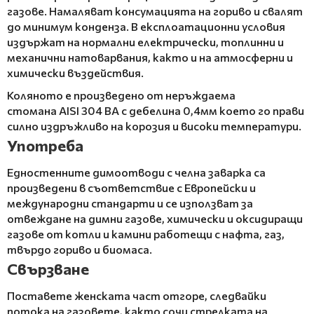
газове. Намаляват консумацията на гориво и свалят
до минимум конденза. В експлоатационни условия
издържат на нормални електрически, топлинни и
механични натоварвания, както и на атмосферни и
химически въздействия.
Коляното е произведено от неръждаема
стомана AISI 304 BA с дебелина 0,4мм което го прави
силно издръжливо на корозия и високи температури.
Употреба
Едностенните димоотводи с челна заварка са
произведени в съответствие с Европейски и
международни стандарти и се използват за
отвеждане на димни газове, химически и оксидиращи
газове от котли и камини работещи с нафта, газ,
твърдо гориво и биомаса.
Свързване
Поставете женската част отгоре, следвайки
потока на газовете, както сочи стрелката на