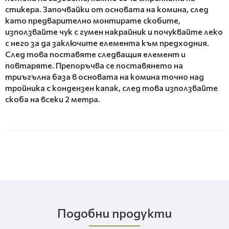
стикера. Започвайки от основата на комина, след
като предварително монтирате скобите,
използвайте чук с гумен накрайник и почуквайте леко
с него за да заключите елемента към предходния.
След това поставяте следващия елемент и
повтаряте. Препоръчва се поставянето на
триъгълна база в основата на комина точно над
тройника с кондензен капак, след това използвайте
скоба на всеки 2 метра.
Подобни продукти