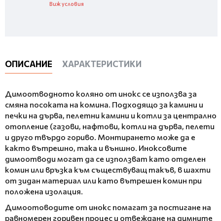
Виж условия
ОПИСАНИЕ
ХАРАКТЕРИСТИКИ
Димоотводното коляно от инокс се използва за
смяна посоката на комина. Подходящо за камини и
печки на дърва, пелетни камини и котли за централно
отопление (газови, нафтови, котли на дърва, пелети
и друго твърдо гориво. Монтирането може да е
както вътрешно, така и външно. Иноксовите
димоотводи могат да се използват като отделен
комин или връзка към съществуващ такъв, в шахти
от зидан материал или като вътрешен комин при
положена изолация.
Димоотоводите от инокс помагат за постигане на
равномерен горивен процес и отвеждане на димните