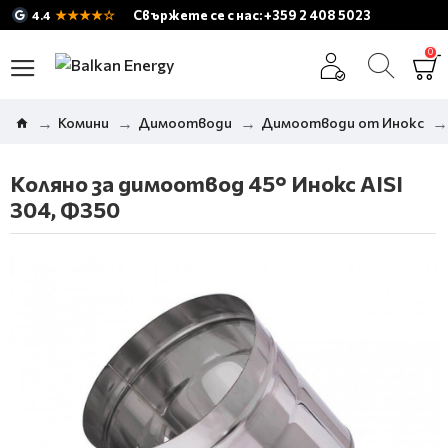
★★★★☆
Свържете се с нас: +359 2 408 5023
4.4
0
Комини
Димоотводи
Димоотводи от Инокс
Коляно за димоотвод 45° Инокс AISI
304, Ф350