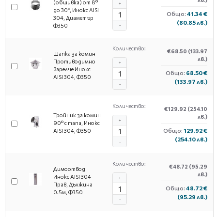
(обшивка) от 8°
+
до 30°, Инокс AISI
Общо:
41.34 €
304, Диаметър
(80.85 лв.)
Ф350
-
Количество:
€68.50
(133.97
Шапка за комин
лв.)
Противодимно
+
варелче Инокс
Общо:
68.50 €
AISI 304, Ф350
(133.97 лв.)
-
Количество:
€129.92
(254.10
Тройник за комин
лв.)
+
90° с тапа, Инокс
Общо:
129.92 €
AISI 304, Ф350
(254.10 лв.)
-
Количество:
€48.72
(95.29
Димоотвод
лв.)
Инокс AISI 304
+
Прав, Дължина
Общо:
48.72 €
0.5м, Ф350
(95.29 лв.)
-