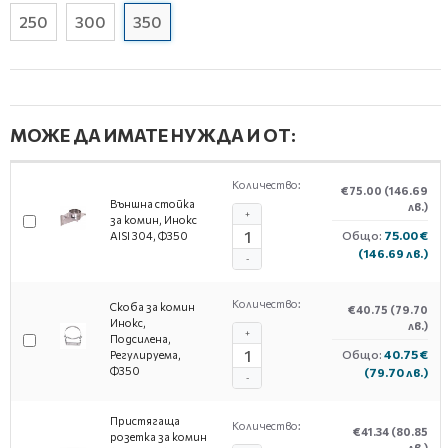
250
300
350
МОЖЕ ДА ИМАТЕ НУЖДА И ОТ:
Количество:
€75.00
(146.69
Външна стойка
лв.)
+
за комин, Инокс
Общо:
75.00 €
AISI 304, Ф350
(146.69 лв.)
-
Количество:
Скоба за комин
€40.75
(79.70
Инокс,
лв.)
+
Подсилена,
Общо:
40.75 €
Регулируема,
Ф350
(79.70 лв.)
-
Пристягаща
Количество:
€41.34
(80.85
розетка за комин
лв.)