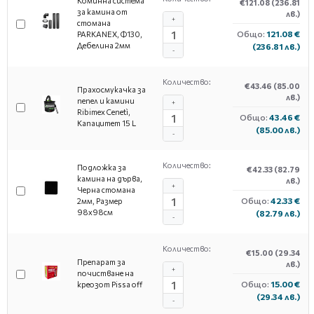
Коминна система
€121.08
(236.81
за камина от
лв.)
+
стомана
Общо:
121.08 €
PARKANEX, Ф130,
Дебелина 2мм
(236.81 лв.)
-
Количество:
€43.46
(85.00
Прахосмукачка за
лв.)
пепел и камини
+
Ribimex Cenetì,
Общо:
43.46 €
Капацитет 15 L
(85.00 лв.)
-
Количество:
Подложка за
€42.33
(82.79
камина на дърва,
лв.)
+
Черна стомана
Общо:
42.33 €
2мм, Размер
98х98см
(82.79 лв.)
-
Количество:
€15.00
(29.34
Препарат за
лв.)
+
почистване на
Общо:
15.00 €
креозот Pissa off
(29.34 лв.)
-