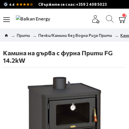
★★★★☆
Свържете се с нас: +359 2 408 5023
4.4
0
Прити
Печки/Камини без Водна Риза Прити
Ками
Камина на дърва с фурна Прити FG
14.2kW