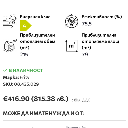
Енергиен клас
Ефективност (%)
75,5
A
Приблизителен
Приблизителна
отопляем обем
отопляема площ
(m³)
(m²)
215
79
В НАЛИЧНОСТ
Марка:
Prity
SKU:
08.435.029
€416.90
(815.38 лв.)
с вкл. ДДС
МОЖЕ ДА ИМАТЕ НУЖДА И ОТ:
Количество: