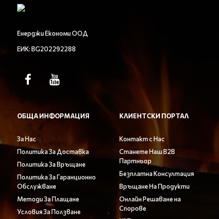
Енерджи Економи ООД
ЕИК: BG202292288
ОБЩА ИНФОРМАЦИЯ
КЛИЕНТСКИ ПОРТАЛ
За Нас
Контакт с Нас
Политика За Доставка
Станете Наш B2B
Партньор
Политика За Връщане
Безплатна Консултация
Политика За Гаранционно
Обслужване
Връщане На Продукти
Методи За Плащане
Онлайн Решаване на
Спорове
Условия За Ползване