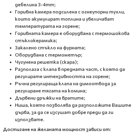
дебелина 3-4mm;
Горивна камера подсилена с огнеупорни тухли,
които акумулират топлина и увеличават
температурата на горене;
Горивната камера е оборудвана с термошокова
стъклокерамика;
Закалено стъкло на фурната;
Оборудвана с термометър;
Чугунена решетка (скара);
Разполага с клапа в предната част, с която да
регулирате интензивността на горене;
Ръчна регулираща клапа на димоотвода за
регулиране тягата на комина;
Дървени дръжки на вратите;
Ниша, която позволява да разположите Вашите
дърва, за да се изсушат добре преди да ги
използвате.
Достигане на желаната мощност зависи от: