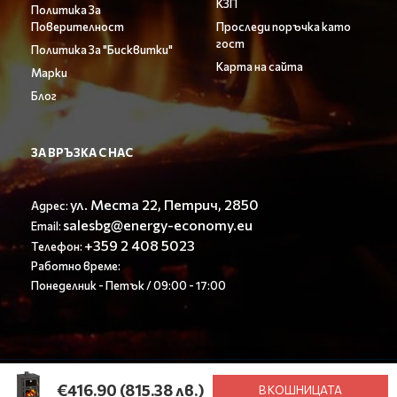
КЗП
Политика За
Поверителност
Проследи поръчка като
гост
Политика За "Бисквитки"
Карта на сайта
Марки
Блог
ЗА ВРЪЗКА С НАС
ул. Места 22, Петрич, 2850
Адрес:
salesbg@energy-economy.eu
Email:
+359 2 408 5023
Телефон:
Работно време:
Понеделник - Петък / 09:00 - 17:00
© Енерджи Економи ООД 2023. All rights reserved.
€416.90
(815.38 лв.)
В КОШНИЦАТА