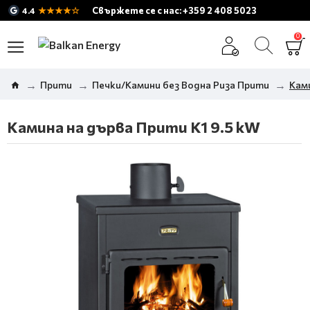
★★★★☆
Свържете се с нас: +359 2 408 5023
4.4
0
Прити
Печки/Камини без Водна Риза Прити
Ками
Камина на дърва Прити K1 9.5 kW