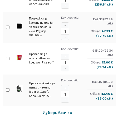
Дебелина 2мм
(236.81 лв.)
-
Количество:
Подложка за
€42.33
(82.79
камина на дърва,
лв.)
+
Черна стомана
Общо:
42.33 €
2мм, Размер
98х98см
(82.79 лв.)
-
Количество:
€15.00
(29.34
Препарат за
лв.)
+
почистване на
Общо:
15.00 €
креозот Pissa off
(29.34 лв.)
-
Количество:
€43.46
(85.00
Прахосмукачка за
лв.)
пепел и камини
+
Ribimex Cenetì,
Общо:
43.46 €
Капацитет 15 L
(85.00 лв.)
-
Избери всички