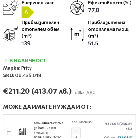
Енергиен клас
Ефективност (%)
77,8
A
Приблизителен
Приблизителна
отопляем обем
отопляема площ
(m³)
(m²)
139
51.5
В НАЛИЧНОСТ
Марка:
Prity
SKU:
08.435.019
€211.20
(413.07 лв.)
с вкл. ДДС
МОЖЕ ДА ИМАТЕ НУЖДА И ОТ:
Количество:
Коминна система
€121.08
(236.81
за камина от
лв.)
+
стомана
Общо:
121.08 €
PARKANEX, Ф130,