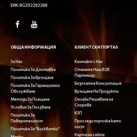
ЕИК: BG202292288
ОБЩА ИНФОРМАЦИЯ
КЛИЕНТСКИ ПОРТАЛ
За Нас
Контакт с Нас
Политика За Доставка
Станете Наш B2B
Партньор
Политика За Връщане
Безплатна Консултация
Политика За Гаранционно
Обслужване
Връщане На Продукти
Методи За Плащане
Онлайн Решаване на
Спорове
Условия За Ползване
КЗП
Политика За
Поверителност
Проследи поръчка като
гост
Политика За "Бисквитки"
Карта на сайта
Марки