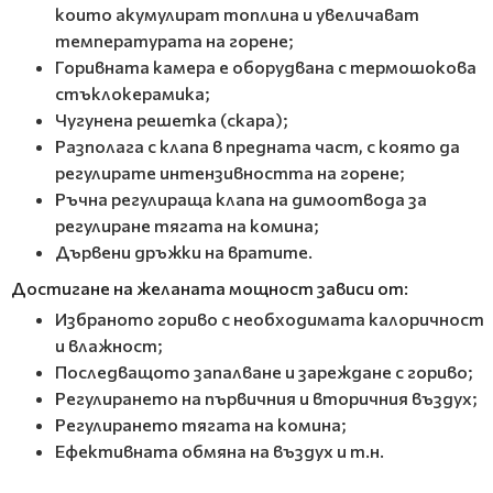
които акумулират топлина и увеличават
температурата на горене;
Горивната камера е оборудвана с термошокова
стъклокерамика;
Чугунена решетка (скара);
Разполага с клапа в предната част, с която да
регулирате интензивността на горене;
Ръчна регулираща клапа на димоотвода за
регулиране тягата на комина;
Дървени дръжки на вратите.
Достигане на желаната мощност зависи от:
Избраното гориво с необходимата калоричност
и влажност;
Последващото запалване и зареждане с гориво;
Регулирането на първичния и вторичния въздух;
Регулирането тягата на комина;
Ефективната обмяна на въздух и т.н.