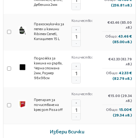
Дебелина 2мм
(236.81 лв.)
-
Количество:
€43.46
(85.00
Прахосмукачка за
лв.)
пепел и камини
+
Ribimex Cenetì,
Общо:
43.46 €
Капацитет 15 L
(85.00 лв.)
-
Количество:
Подложка за
€42.33
(82.79
камина на дърва,
лв.)
+
Черна стомана
Общо:
42.33 €
2мм, Размер
98х98см
(82.79 лв.)
-
Количество:
€15.00
(29.34
Препарат за
лв.)
+
почистване на
Общо:
15.00 €
креозот Pissa off
(29.34 лв.)
-
Избери всички