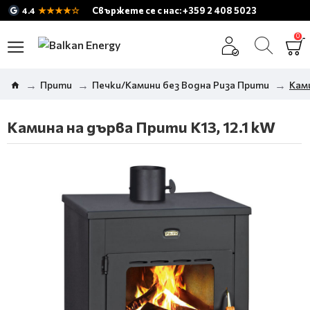
★★★★☆
Свържете се с нас: +359 2 408 5023
4.4
0
Прити
Печки/Камини без Водна Риза Прити
Ками
Камина на дърва Прити K13, 12.1 kW