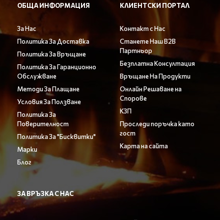
ОБЩА ИНФОРМАЦИЯ
КЛИЕНТСКИ ПОРТАЛ
За Нас
Контакт с Нас
Политика За Доставка
Станете Наш B2B
Партньор
Политика За Връщане
Безплатна Консултация
Политика За Гаранционно
Обслужване
Връщане На Продукти
Методи За Плащане
Онлайн Решаване на
Спорове
Условия За Ползване
КЗП
Политика За
Поверителност
Проследи поръчка като
гост
Политика За "Бисквитки"
Карта на сайта
Марки
Блог
ЗА ВРЪЗКА С НАС