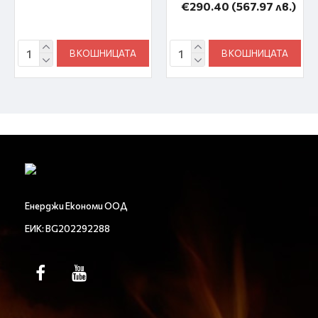
€290.40
(567.97 лв.)
В КОШНИЦАТА
В КОШНИЦАТА
Енерджи Економи ООД
ЕИК: BG202292288