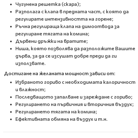
Чугунена решетка (скара);
Разполага с клапа в предната част, с която да
регулирате интензивността на горене;
Ръчна регулираща клапа на димоотвода за
регулиране тягата на комина;
Дървени дръжки на вратите;
Ниша, която позволява да разположите Вашите
дърва, за да се изсушат добре преди да ги
използвате.
Достигане на желаната мощност зависи от:
Избраното гориво с необходимата калоричност
и влажност;
Последващото запалване и зареждане с гориво;
Регулирането на първичния и вторичния въздух;
Регулирането тягата на комина;
Ефективната обмяна на въздух и т.н.