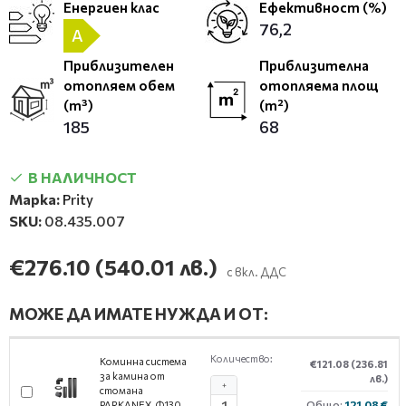
Енергиен клас
Ефективност (%)
76,2
A
Приблизителен
Приблизителна
отопляем обем
отопляема площ
(m³)
(m²)
185
68
В НАЛИЧНОСТ
Марка:
Prity
SKU:
08.435.007
€276.10
(540.01 лв.)
с вкл. ДДС
МОЖЕ ДА ИМАТЕ НУЖДА И ОТ:
Количество:
Коминна система
€121.08
(236.81
за камина от
лв.)
+
стомана
Общо:
121.08 €
PARKANEX, Ф130,