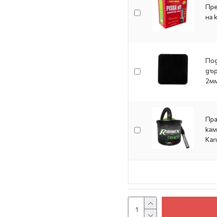
Пре
на 
Под
дър
2мм
Пра
кам
Кап