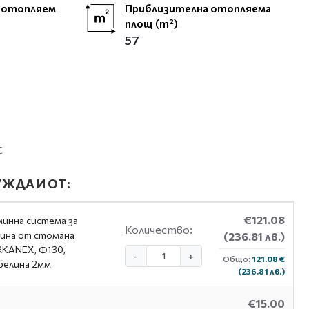
 отопляем
Приблизителна отопляема
площ (m²)
57
С
ЖДА И ОТ:
€121.08
инна система за
Количество:
ина от стомана
(236.81 лв.)
KANEX, Ф130,
-
+
Общо:
121.08 €
белина 2мм
(236.81 лв.)
€15.00