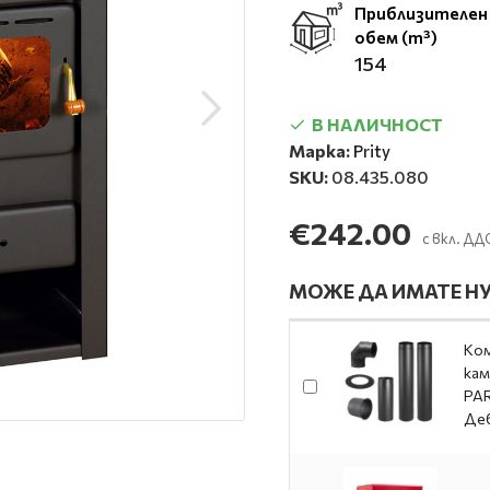
Приблизителен
обем (m³)
154
В НАЛИЧНОСТ
Марка:
Prity
SKU:
08.435.080
€242.00
с вкл. ДД
МОЖЕ ДА ИМАТЕ НУ
Ком
кам
PAR
Де