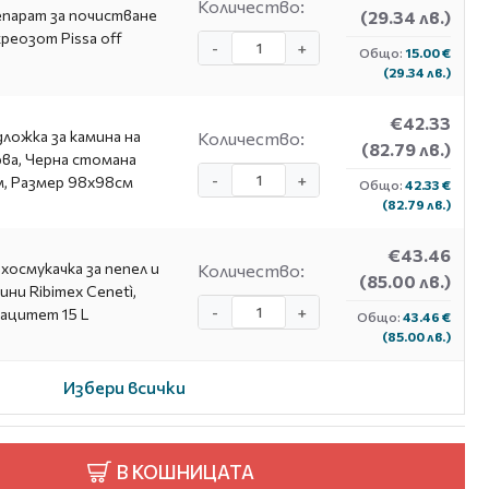
Количество:
парат за почистване
(29.34 лв.)
креозот Pissa off
-
+
Общо:
15.00 €
(29.34 лв.)
€42.33
ложка за камина на
Количество:
(82.79 лв.)
ва, Черна стомана
-
+
, Размер 98х98см
Общо:
42.33 €
(82.79 лв.)
€43.46
хосмукачка за пепел и
Количество:
(85.00 лв.)
ини Ribimex Cenetì,
-
+
ацитет 15 L
Общо:
43.46 €
(85.00 лв.)
Избери всички
В КОШНИЦАТА