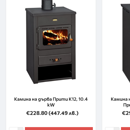
Камина на дърва Прити K12, 10.4
Камина 
kW
Пр
€228.80
(447.49 лв.)
€2