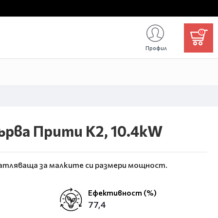
0
Профил
ърва Прити K2, 10.4kW
чатляваща за малките си размери мощност.
Ефективност (%)
77,4