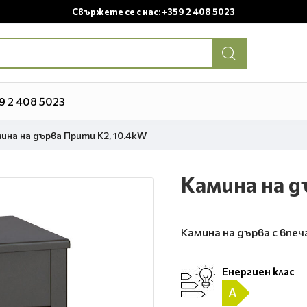
Свържете се с нас: +359 2 408 5023
9 2 408 5023
ина на дърва Прити K2, 10.4kW
Камина на д
Камина на дърва с впе
Енергиен клас
A