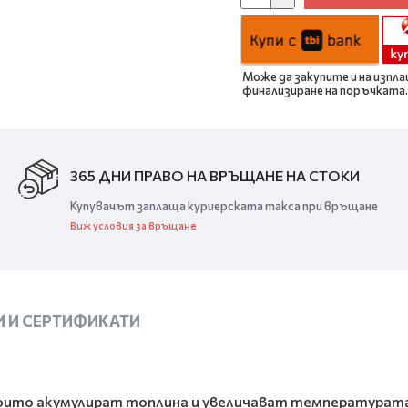
Може да закупите и на изпла
финализиране на поръчката.
365 ДНИ ПРАВО НА ВРЪЩАНЕ НА СТОКИ
Купувачът заплаща куриерската такса при връщане
Виж условия за връщане
 И СЕРТИФИКАТИ
 които акумулират топлина и увеличават температурата