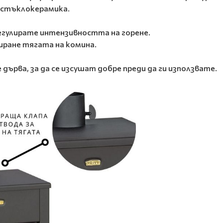
 стъклокерамика.
регулирате интензивността на горене.
иране тягата на комина.
ърва, за да се изсушат добре преди да ги използвате.