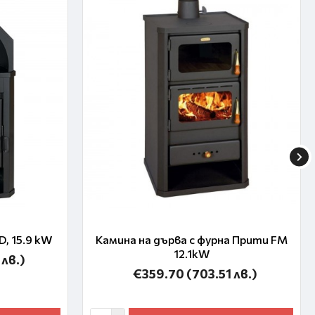
, 15.9 kW
Камина на дърва с фурна Прити FM
12.1kW
 лв.)
€359.70
(703.51 лв.)