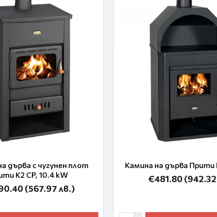
на дърва с чугунен плот
Камина на дърва Прити D
ити K2 CP, 10.4 kW
€481.80
(942.32
90.40
(567.97 лв.)