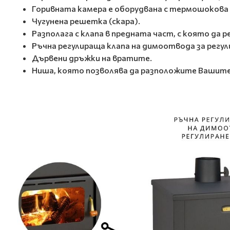
Горивната камера е оборудвана с термошокова
Чугунена решетка (скара).
Разполага с клапа в предната част, с която да 
Ръчна регулираща клапа на димоотвода за регул
Дървени дръжки на вратите.
Ниша, която позволява да разположите Вашите д