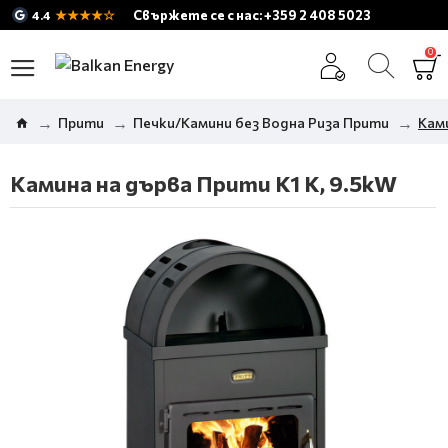
★★★★☆
Свържете се с нас: +359 2 408 5023
4.4
0
Прити
Печки/Камини без Водна Риза Прити
Ками
Камина на дърва Прити K1 K, 9.5kW