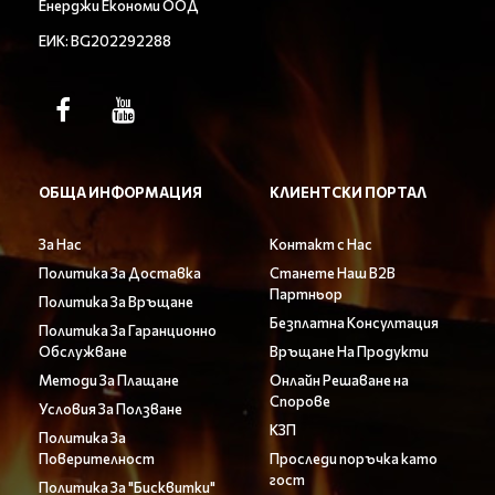
Енерджи Економи ООД
ЕИК: BG202292288
ОБЩА ИНФОРМАЦИЯ
КЛИЕНТСКИ ПОРТАЛ
За Нас
Контакт с Нас
Политика За Доставка
Станете Наш B2B
Партньор
Политика За Връщане
Безплатна Консултация
Политика За Гаранционно
Обслужване
Връщане На Продукти
Методи За Плащане
Онлайн Решаване на
Спорове
Условия За Ползване
КЗП
Политика За
Поверителност
Проследи поръчка като
гост
Политика За "Бисквитки"