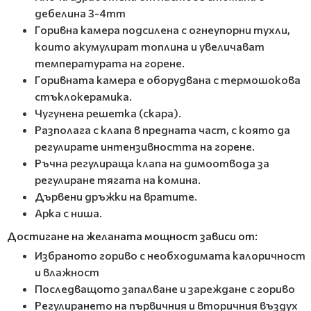
дебелина 3-4mm
Горивна камера подсилена с огнеупорни тухли,
които акумулират топлина и увеличават
температурата на горене.
Горивната камера е оборудвана с термошокова
стъклокерамика.
Чугунена решетка (скара).
Разполага с клапа в предната част, с която да
регулирате интензивността на горене.
Ръчна регулираща клапа на димоотвода за
регулиране тягата на комина.
Дървени дръжки на вратите.
Арка с ниша.
Достигане на желаната мощност зависи от:
Избраното гориво с необходимата калоричност
и влажност
Последващото запалване и зареждане с гориво
Регулирането на първичния и вторичния въздух