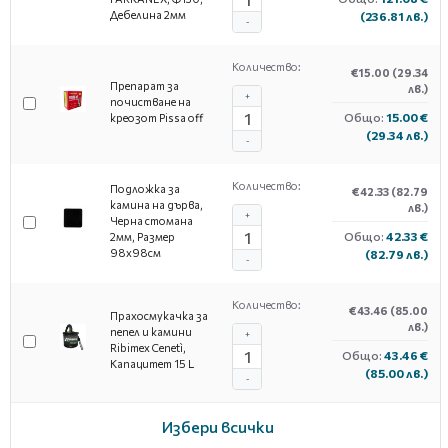
Дебелина 2мм
(236.81 лв.)
-
Количество:
€15.00
(29.34
Препарат за
лв.)
+
почистване на
Общо:
15.00 €
креозот Pissa off
(29.34 лв.)
-
Количество:
Подложка за
€42.33
(82.79
камина на дърва,
лв.)
+
Черна стомана
Общо:
42.33 €
2мм, Размер
98х98см
(82.79 лв.)
-
Количество:
€43.46
(85.00
Прахосмукачка за
лв.)
пепел и камини
+
Ribimex Cenetì,
Общо:
43.46 €
Капацитет 15 L
(85.00 лв.)
-
Избери всички