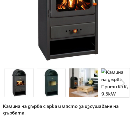
Камина на дърва с арка и място за изсушаване на
дървата.