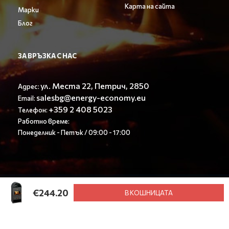
Карта на сайта
Марки
Блог
ЗА ВРЪЗКА С НАС
ул. Места 22, Петрич, 2850
Адрес:
salesbg@energy-economy.eu
Email:
+359 2 408 5023
Телефон:
Работно време:
Понеделник - Петък / 09:00 - 17:00
© Енерджи Економи ООД 2023. All rights reserved.
€244.20
В КОШНИЦАТА