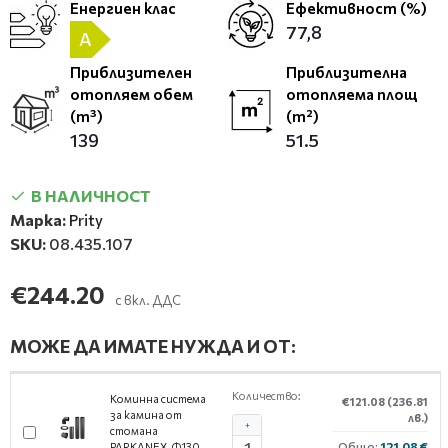
Енергиен клас
Ефективност (%)
77,8
A
Приблизителен
Приблизителна
отопляем обем
отопляема площ
(m³)
(m²)
139
51.5
В НАЛИЧНОСТ
Марка:
Prity
SKU:
08.435.107
€244.20
с вкл. ДДС
МОЖЕ ДА ИМАТЕ НУЖДА И ОТ:
Количество:
Коминна система
€121.08
(236.81
за камина от
лв.)
+
стомана
Общо:
121.08 €
PARKANEX, Ф130,