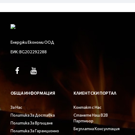
Енерджи Економи ООД
ЕИК: BG202292288
ОБЩА ИНФОРМАЦИЯ
КЛИЕНТСКИ ПОРТАЛ
За Нас
Контакт с Нас
Политика За Доставка
Станете Наш B2B
Партньор
Политика За Връщане
Безплатна Консултация
Политика За Гаранционно