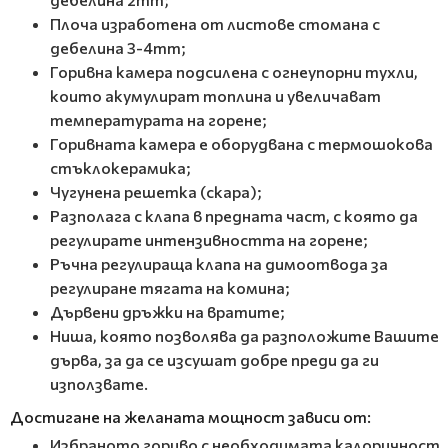
Плоча изработена от листове стомана с
дебелина 3-4mm;
Горивна камера подсилена с огнеупорни тухли,
които акумулират топлина и увеличават
температурата на горене;
Горивната камера е оборудвана с термошокова
стъклокерамика;
Чугунена решетка (скара);
Разполага с клапа в предната част, с която да
регулирате интензивността на горене;
Ръчна регулираща клапа на димоотвода за
регулиране тягата на комина;
Дървени дръжки на вратите;
Ниша, която позволява да разположите Вашите
дърва, за да се изсушат добре преди да ги
използвате.
Достигане на желаната мощност зависи от:
Избраното гориво с необходимата калоричност