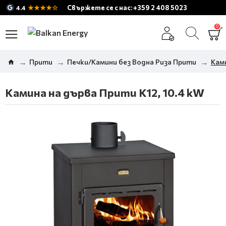
★★★★☆
Свържете се с нас: +359 2 408 5023
4.4
0
Прити
Печки/Камини без Водна Риза Прити
Ками
Камина на дърва Прити K12, 10.4 kW