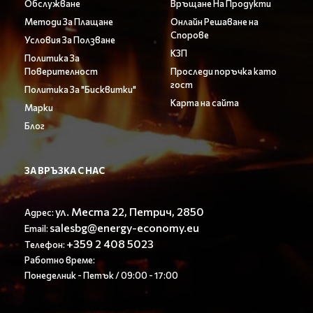
Обслужване
Връщане На Продукти
Методи За Плащане
Онлайн Решаване на
Спорове
Условия За Ползване
КЗП
Политика За
Поверителност
Проследи поръчка като
гост
Политика За "Бисквитки"
Карта на сайта
Марки
Блог
ЗА ВРЪЗКА С НАС
ул. Места 22, Петрич, 2850
Адрес:
salesbg@energy-economy.eu
Email:
+359 2 408 5023
Телефон:
Работно време:
Понеделник - Петък / 09:00 - 17:00