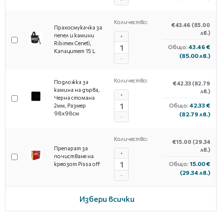
-
Количество:
€43.46
(85.00
Прахосмукачка за
лв.)
пепел и камини
+
Ribimex Cenetì,
Общо:
43.46 €
Капацитет 15 L
(85.00 лв.)
-
Количество:
Подложка за
€42.33
(82.79
камина на дърва,
лв.)
+
Черна стомана
Общо:
42.33 €
2мм, Размер
98х98см
(82.79 лв.)
-
Количество:
€15.00
(29.34
Препарат за
лв.)
+
почистване на
Общо:
15.00 €
креозот Pissa off
(29.34 лв.)
-
Избери всички