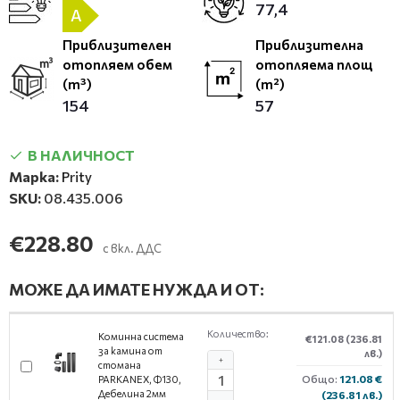
77,4
A
Приблизителен
Приблизителна
отопляем обем
отопляема площ
(m³)
(m²)
154
57
В НАЛИЧНОСТ
Марка:
Prity
SKU:
08.435.006
€228.80
с вкл. ДДС
МОЖЕ ДА ИМАТЕ НУЖДА И ОТ:
Количество:
Коминна система
€121.08
(236.81
за камина от
лв.)
+
стомана
Общо:
121.08 €
PARKANEX, Ф130,
Дебелина 2мм
(236.81 лв.)