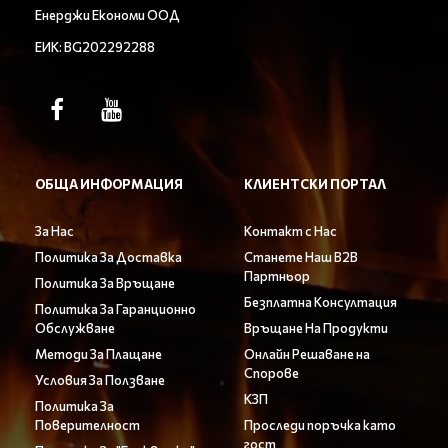
Енерджи Економи ООД
ЕИК: BG202292288
ОБЩА ИНФОРМАЦИЯ
КЛИЕНТСКИ ПОРТАЛ
За Нас
Контакт с Нас
Политика За Доставка
Станете Наш B2B
Партньор
Политика За Връщане
Безплатна Консултация
Политика За Гаранционно
Обслужване
Връщане На Продукти
Методи За Плащане
Онлайн Решаване на
Спорове
Условия За Ползване
КЗП
Политика За
Поверителност
Проследи поръчка като
гост