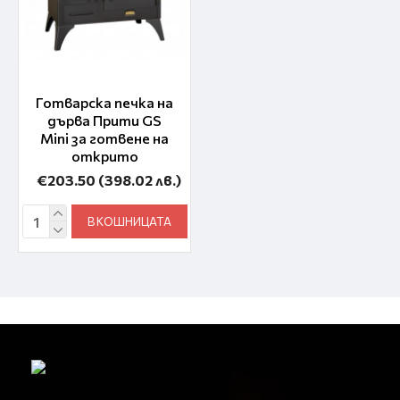
Готварска печка на
дърва Прити GS
Mini за готвене на
открито
€203.50
(398.02 лв.)
В КОШНИЦАТА