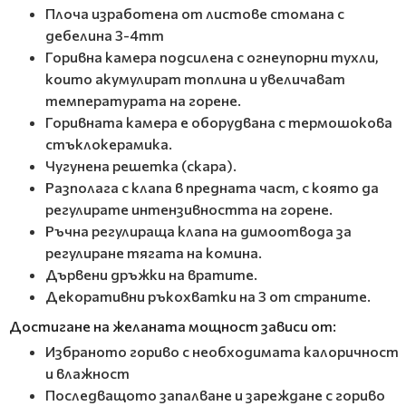
Плоча изработена от листове стомана с
дебелина 3-4mm
Горивна камера подсилена с огнеупорни тухли,
които акумулират топлина и увеличават
температурата на горене.
Горивната камера е оборудвана с термошокова
стъклокерамика.
Чугунена решетка (скара).
Разполага с клапа в предната част, с която да
регулирате интензивността на горене.
Ръчна регулираща клапа на димоотвода за
регулиране тягата на комина.
Дървени дръжки на вратите.
Декоративни ръкохватки на 3 от страните.
Достигане на желаната мощност зависи от:
Избраното гориво с необходимата калоричност
и влажност
Последващото запалване и зареждане с гориво