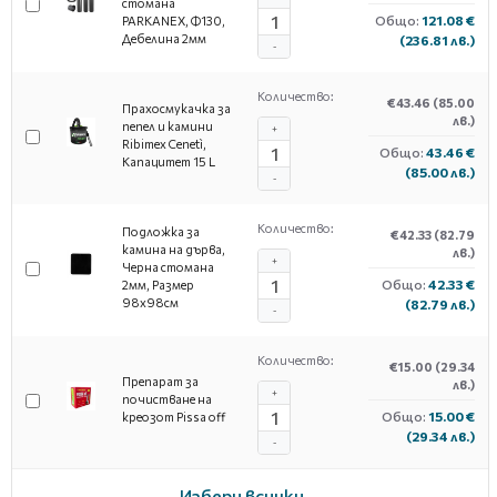
стомана
Общо:
121.08 €
PARKANEX, Ф130,
Дебелина 2мм
(236.81 лв.)
-
Количество:
€43.46
(85.00
Прахосмукачка за
лв.)
пепел и камини
+
Ribimex Cenetì,
Общо:
43.46 €
Капацитет 15 L
(85.00 лв.)
-
Количество:
Подложка за
€42.33
(82.79
камина на дърва,
лв.)
+
Черна стомана
Общо:
42.33 €
2мм, Размер
98х98см
(82.79 лв.)
-
Количество:
€15.00
(29.34
Препарат за
лв.)
+
почистване на
Общо:
15.00 €
креозот Pissa off
(29.34 лв.)
-
Избери всички