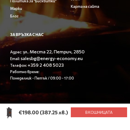
Политика За "Бисквитки"
Карта на сайта
Марки
Блог
ЗА ВРЪЗКА С НАС
ул. Места 22, Петрич, 2850
Адрес:
salesbg@energy-economy.eu
Email:
+359 2 408 5023
Телефон:
Работно време:
Понеделник - Петък / 09:00 - 17:00
© Енерджи Економи ООД 2023. All rights reserved.
€198.00
(387.25 лв.)
В КОШНИЦАТА