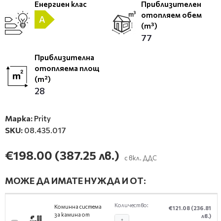
Енергиен клас
Приблизителен
отопляем обем
A
(m³)
77
Приблизителна
отопляема площ
(m²)
28
Марка:
Prity
SKU:
08.435.017
€198.00
(387.25 лв.)
с вкл. ДДС
МОЖЕ ДА ИМАТЕ НУЖДА И ОТ:
Количество:
Коминна система
€121.08
(236.81
за камина от
лв.)
+