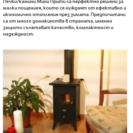
Печки/камини Мини
Прити
са перфектно решени за
малки пощениея, които се нуждаят от ефективно и
икономично отопление през зимата. Предпочитани
са от много домакинства в страната, именно
защото съчетават качество, компактност и
надеждност.