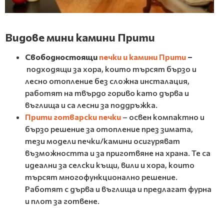
Видове мини камини Прити
Свободностоящи
печки и камини Прити
–
подходящи за хора, които търсят бързо и
лесно отопление без сложна инсталация,
работят на твърдо гориво като дърва и
въглища и са лесни за поддръжка.
Прити готварски печки
– освен компактно и
бързо решение за отопление през зимата,
тези модели печки/камини осигуряват
възможността и за приготвяне на храна. Те са
идеални за селски къщи, вили и хора, които
търсят многофункционално решение.
Работят с дърва и въглища и предлагат фурна
и плот за готвене.