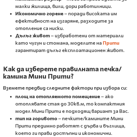
малки жилища, вили, дори работилници.
Икономично горене
– поради високата им
ефективност на изгаряне, разходите за
отопление са ниски.
Дълъг живот
– избработени от материали
като чугун и стомана, моделите на
Прити
гарантират дълъг експлоатационен живот.
Как да изберете правилната печка/
камина Мини Прити?
Вземете предвид следните фактори при избора си:
площ на отопляемото помещение
– ако
отоплявате стая до 30кв.м, то компактния
модел Мини Прити е подходящ вариант за Вас.
тип на горивото
– печките/камините Мини
Прити предимно работят с дърва и въглища,
което ги прави достъпни и икономични.