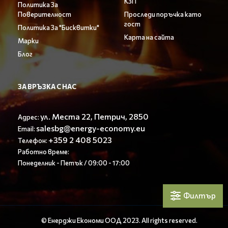
КЗП
Политика За
Поверителност
Проследи поръчка като
гост
Политика За "Бисквитки"
Карта на сайта
Марки
Блог
ЗА ВРЪЗКА С НАС
ул. Места 22, Петрич, 2850
Адрес:
salesbg@energy-economy.eu
Email:
+359 2 408 5023
Телефон:
Работно време:
Понеделник - Петък / 09:00 - 17:00
Филтър
© Енерджи Економи ООД 2023. All rights reserved.