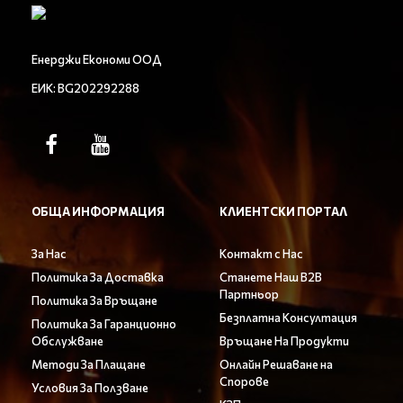
Енерджи Економи ООД
ЕИК: BG202292288
ОБЩА ИНФОРМАЦИЯ
КЛИЕНТСКИ ПОРТАЛ
За Нас
Контакт с Нас
Политика За Доставка
Станете Наш B2B
Партньор
Политика За Връщане
Безплатна Консултация
Политика За Гаранционно
Обслужване
Връщане На Продукти
Методи За Плащане
Онлайн Решаване на
Спорове
Условия За Ползване