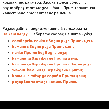
компактни размери, висока ефективност и
разнообразие от модели, Мини Прити грантира
качествено отоплително решение.
Разгледайте предложенията в каталога на
BalkanEnergy
и изберете според Вашите нужди:
готварски печки с водна риза Прити цени
;
камини с водни ризи Прити цени
;
печки Прити без водна риза
;
камини за вграждане Прити цена
;
камини за вграждане Прити с водна риза
;
ъглови камини за вграждане Прити
;
котли на твърдо гориво Прити цени
;
резервни части за камини Прити
.