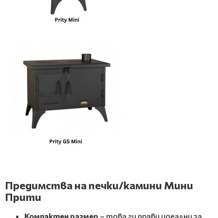
Предимства на печки/камини Мини
Прити
Компактен размер
– това ги прави идеални за