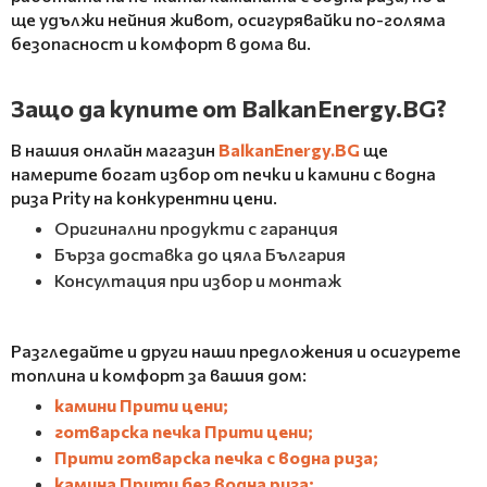
ще удължи нейния живот, осигурявайки по-голяма
безопасност и комфорт в дома ви.
Защо да купите от BalkanEnergy.BG?
В нашия онлайн магазин
BalkanEnergy.BG
ще
намерите богат избор от печки и камини с водна
риза Prity на конкурентни цени.
Оригинални продукти с гаранция
Бърза доставка до цяла България
Консултация при избор и монтаж
Разгледайте и други наши предложения и осигурете
топлина и комфорт за вашия дом:
камини Прити цени
;
готварска печка Прити цени
;
Прити готварска печка с водна риза
;
камина Прити без водна риза;