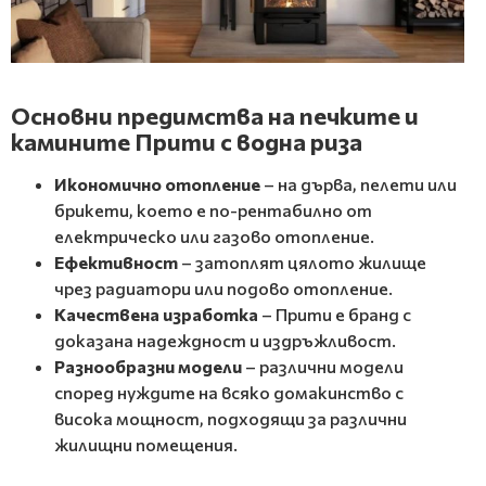
Основни предимства на печките и
камините Прити с водна риза
Икономично отопление
– на дърва, пелети или
брикети, което е по-рентабилно от
електрическо или газово отопление.
Ефективност
– затоплят цялото жилище
чрез радиатори или подово отопление.
Качествена изработка
– Прити е бранд с
доказана надеждност и издръжливост.
Разнообразни модели
– различни модели
според нуждите на всяко домакинство с
висока мощност, подходящи за различни
жилищни помещения.