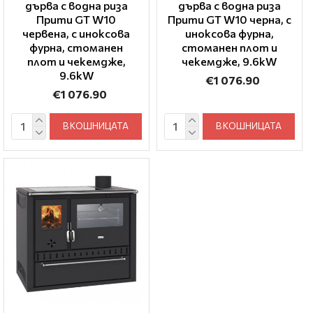
дърва с водна риза
дърва с водна риза
Прити GT W10
Прити GT W10 черна, с
червена, с иноксова
иноксова фурна,
фурна, стоманен
стоманен плот и
плот и чекемдже,
чекемдже, 9.6kW
9.6kW
€1 076.90
€1 076.90
В КОШНИЦАТА
В КОШНИЦАТА