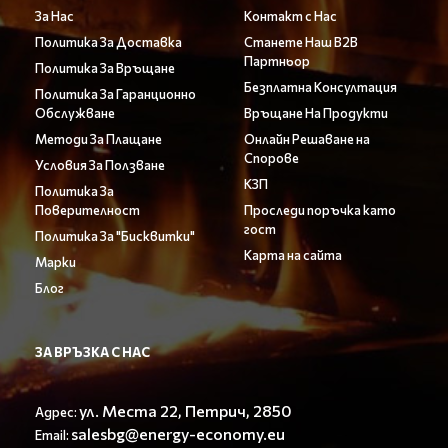
За Нас
Контакт с Нас
Политика За Доставка
Станете Наш B2B
Партньор
Политика За Връщане
Безплатна Консултация
Политика За Гаранционно
Обслужване
Връщане На Продукти
Методи За Плащане
Онлайн Решаване на
Спорове
Условия За Ползване
КЗП
Политика За
Поверителност
Проследи поръчка като
гост
Политика За "Бисквитки"
Карта на сайта
Марки
Блог
ЗА ВРЪЗКА С НАС
ул. Места 22, Петрич, 2850
Адрес:
salesbg@energy-economy.eu
Email: