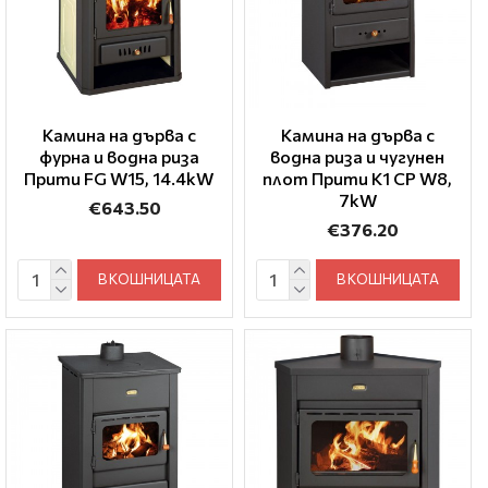
Камина на дърва с
Камина на дърва с
фурна и водна риза
водна риза и чугунен
Прити FG W15, 14.4kW
плот Прити K1 CP W8,
7kW
€643.50
€376.20
В КОШНИЦАТА
В КОШНИЦАТА