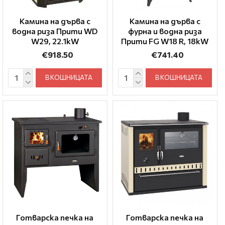
Камина на дърва с
Камина на дърва с
водна риза Прити WD
фурна и водна риза
W29, 22.1kW
Прити FG W18 R, 18kW
€918.50
€741.40
В КОШНИЦАТА
В КОШНИЦАТА
Готварска печка на
Готварска печка на