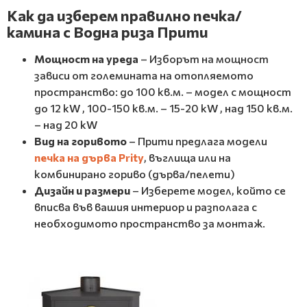
Как да изберем правилно печка/
камина с Водна риза Прити
Мощност на уреда
– Изборът на мощност
зависи от големината на отопляемото
пространство: до 100 кв.м. – модел с мощност
до 12 kW , 100-150 кв.м. – 15-20 kW , над 150 кв.м.
– над 20 kW
Вид на горивото
– Прити предлага модели
печка на дърва Prity
, въглища или на
комбинирано гориво (дърва/пелети)
Дизайн и размери
– Изберете модел, който се
вписва във вашия интериор и разполага с
необходимото пространство за монтаж.