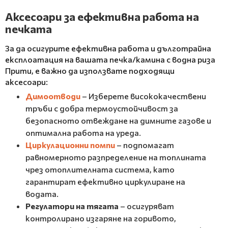
Аксесоари за ефективна работа на
печката
За да осигурите ефективна работа и дълготрайна
експлоатация на вашата печка/камина с водна риза
Прити, е важно да използвате подходящи
аксесоари:
Димоотводи
– Изберете висококачествени
тръби с добра термоустойчивост за
безопасното отвеждане на димните газове и
оптимална работа на уреда.
Циркулационни помпи
– подпомагат
равномерното разпределение на топлината
чрез отоплителната система, като
гарантират ефективно циркулиране на
водата.
Регулатори на тягата
– осигуряват
контролирано изгаряне на горивото,