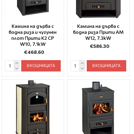
Камина на дърва с
Камина на дърва с
водна риза и чугунен
водна риза Прити AM
плот Прити K2 CP
W12, 7.3kW
W10, 7.1kW
€586.30
€468.60
В КОШНИЦАТА
В КОШНИЦАТА