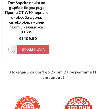
Готварска печка на
дърва с водна риза
Прити GT W10 черна, с
иноксова фурна,
стъклокерамичен
плот и чекемдже,
9.6kW
€1 109.90
В КОШНИЦАТА
Показани са от 1 до 27 от 27 резултата (1
страници)