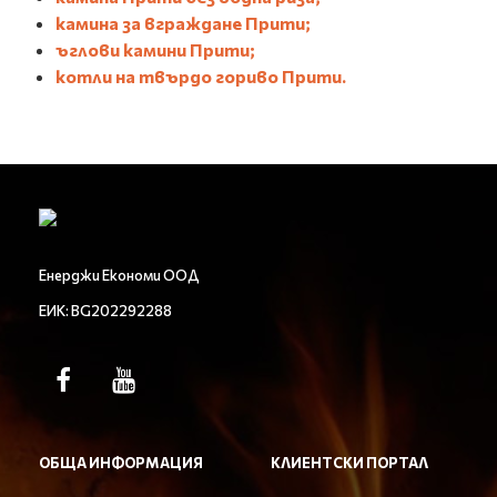
камина за вграждане Прити
;
ъглови камини Прити
;
котли на твърдо гориво Прити
.
Енерджи Економи ООД
ЕИК: BG202292288
ОБЩА ИНФОРМАЦИЯ
КЛИЕНТСКИ ПОРТАЛ