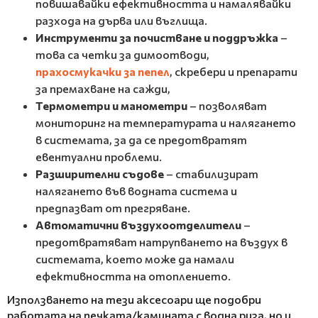
повишавайки ефективността и намалявайки
разхода на дърва или въглища.
Инструменти за почистване и поддръжка
–
това са четки за димоотводи,
прахосмукачки за пепел
, скребери и препарати
за премахване на сажди,
Термометри и манометри
– позволяват
мониторинг на температурата и налягането
в системата, за да се предотвратят
евентуални проблеми.
Разширителни съдове
– стабилизират
налягането във водната система и
предпазват от прегряване.
Автоматични въздухоотделители
–
предотвратяват натрупването на въздух в
системата, което може да намали
ефективността на отоплението.
Използването на тези аксесоари ще подобри
работата на печката/камината с водна риза, но и