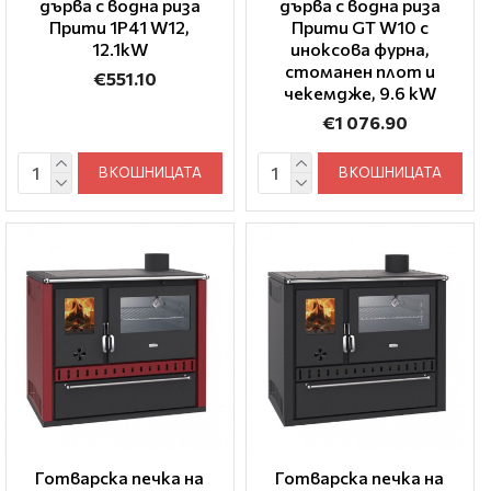
дърва с водна риза
дърва с водна риза
Прити 1P41 W12,
Прити GT W10 с
12.1kW
иноксова фурна,
стоманен плот и
€551.10
чекемдже, 9.6 kW
€1 076.90
В КОШНИЦАТА
В КОШНИЦАТА
Готварска печка на
Готварска печка на