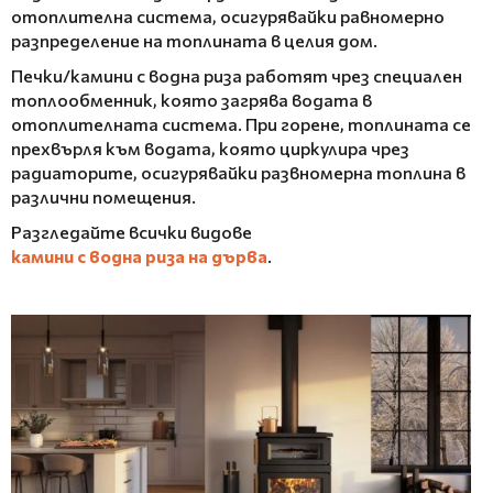
отоплителна система, осигурявайки равномерно
разпределение на топлината в целия дом.
Печки/камини с водна риза работят чрез специален
топлообменник, която загрява водата в
отоплителната система. При горене, топлината се
прехвърля към водата, която циркулира чрез
радиаторите, осигурявайки развномерна топлина в
различни помещения.
Разгледайте всички видове
камини с водна риза на дърва
.