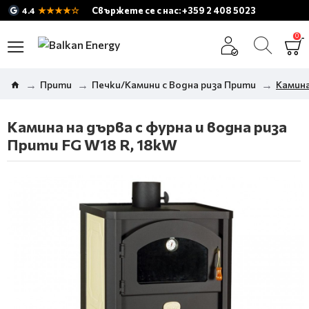
★★★★☆
Свържете се с нас: +359 2 408 5023
4.4
0
Прити
Печки/Камини с Водна риза Прити
Камина
Камина на дърва с фурна и водна риза
Прити FG W18 R, 18kW