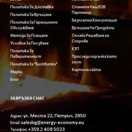
Политика За Доставка
Станете Наш B2B
Партньор
Политика За Връщане
Безплатна Консултация
Политика За Гаранционно
Обслужване
Връщане На Продукти
Методи За Плащане
Онлайн Решаване на
Спорове
Условия За Ползване
КЗП
Политика За
Поверителност
Проследи поръчка като
гост
Политика За "Бисквитки"
Карта на сайта
Марки
Блог
ЗА ВРЪЗКА С НАС
ул. Места 22, Петрич, 2850
Адрес:
salesbg@energy-economy.eu
Email:
+359 2 408 5023
Телефон: