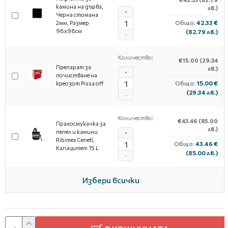
камина на дърва,
лв.)
+
Черна стомана
Общо:
42.33 €
2мм, Размер
98х98см
(82.79 лв.)
-
Количество:
€15.00
(29.34
Препарат за
лв.)
+
почистване на
Общо:
15.00 €
креозот Pissa off
(29.34 лв.)
-
Количество:
€43.46
(85.00
Прахосмукачка за
лв.)
пепел и камини
+
Ribimex Cenetì,
Общо:
43.46 €
Капацитет 15 L
(85.00 лв.)
-
Избери всички