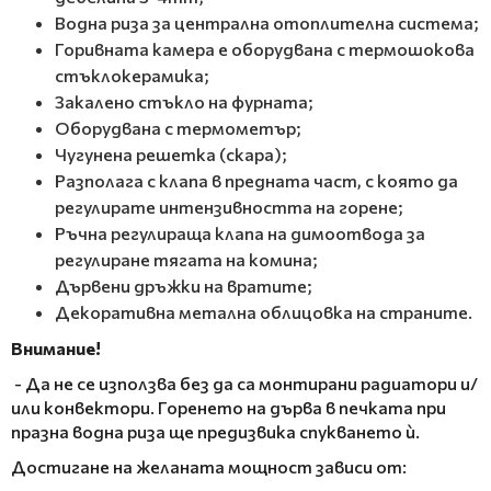
Водна риза за централна отоплителна система;
Горивната камера е оборудвана с термошокова
стъклокерамика;
Закалено стъкло на фурната;
Оборудвана с термометър;
Чугунена решетка (скара);
Разполага с клапа в предната част, с която да
регулирате интензивността на горене;
Ръчна регулираща клапа на димоотвода за
регулиране тягата на комина;
Дървени дръжки на вратите;
Декоративна метална облицовка на страните.
Внимание!
- Да не се използва без да са монтирани радиатори и/
или конвектори. Горенето на дърва в печката при
празна водна риза ще предизвика спукването ѝ.
Достигане на желаната мощност зависи от: