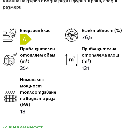
Камина на дърва с водна риза и фурна. Крака, средни
размери.
Енергиен клас
Ефективност (%)
76,5
A
Приблизителен
Приблизителна
отопляем обем
отопляема площ
(m³)
(m²)
354
131
Номинална
мощност
топлоотдаване
на водната риза
(kW)
18
В НАЛИЧНОСТ