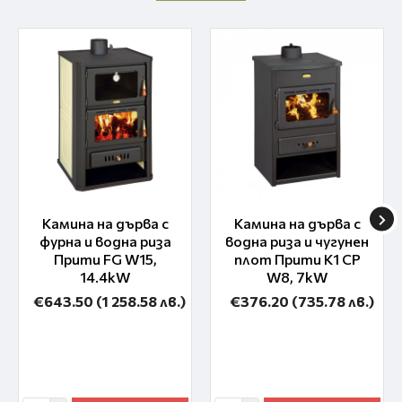
Камина на дърва с
Камина на дърва с
фурна и водна риза
водна риза и чугунен
Прити FG W15,
плот Прити K1 CP
14.4kW
W8, 7kW
€643.50
(1 258.58 лв.)
€376.20
(735.78 лв.)