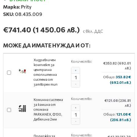
Марка:
Prity
SKU:
08.435.009
€741.40
(1 450.06 лв.)
с вкл. ДДС
МОЖЕ ДА ИМАТЕ НУЖДА И ОТ:
Хидравличен
Количество:
€353.82
(692.01
комплект за
лв.)
централна
+
отоплителна
Общо:
353.82 €
система от
(692.01 лв.)
затворен тип
-
Количество:
Коминна система
€121.08
(236.81
за камина от
лв.)
+
стомана
Общо:
121.08 €
PARKANEX, Ф130,
Дебелина 2мм
(236.81 лв.)
-
Количество:
Подложка за
€42.33
(82.79