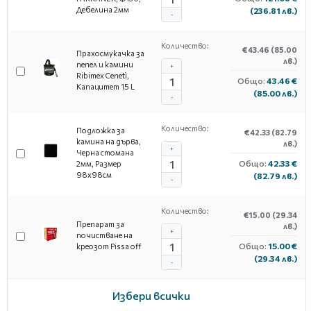
Дебелина 2мм
(236.81 лв.)
-
Количество:
€43.46
(85.00
Прахосмукачка за
лв.)
пепел и камини
+
Ribimex Cenetì,
Общо:
43.46 €
Капацитет 15 L
(85.00 лв.)
-
Количество:
Подложка за
€42.33
(82.79
камина на дърва,
лв.)
+
Черна стомана
Общо:
42.33 €
2мм, Размер
98х98см
(82.79 лв.)
-
Количество:
€15.00
(29.34
Препарат за
лв.)
+
почистване на
Общо:
15.00 €
креозот Pissa off
(29.34 лв.)
-
Избери всички