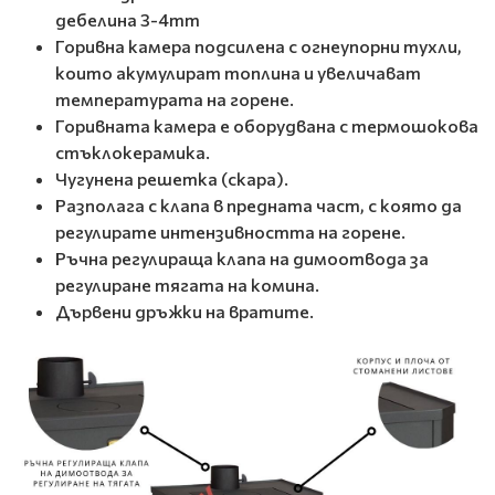
дебелина 3-4mm
Горивна камера подсилена с огнеупорни тухли,
които акумулират топлина и увеличават
температурата на горене.
Горивната камера е оборудвана с термошокова
стъклокерамика.
Чугунена решетка (скара).
Разполага с клапа в предната част, с която да
регулирате интензивността на горене.
Ръчна регулираща клапа на димоотвода за
регулиране тягата на комина.
Дървени дръжки на вратите.