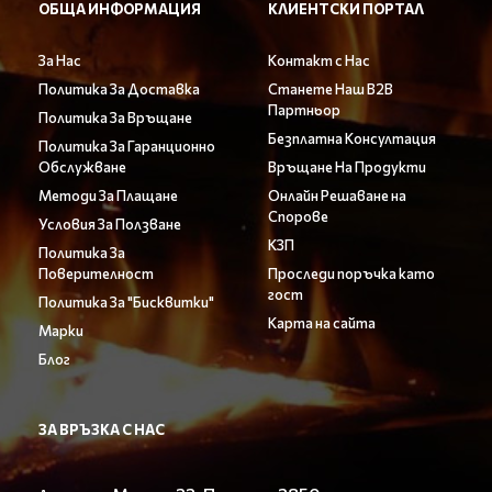
ОБЩА ИНФОРМАЦИЯ
КЛИЕНТСКИ ПОРТАЛ
За Нас
Контакт с Нас
Политика За Доставка
Станете Наш B2B
Партньор
Политика За Връщане
Безплатна Консултация
Политика За Гаранционно
Обслужване
Връщане На Продукти
Методи За Плащане
Онлайн Решаване на
Спорове
Условия За Ползване
КЗП
Политика За
Поверителност
Проследи поръчка като
гост
Политика За "Бисквитки"
Карта на сайта
Марки
Блог
ЗА ВРЪЗКА С НАС