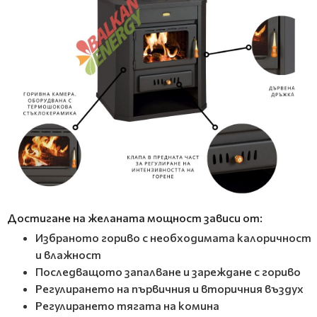
Достигане на желаната мощност зависи от:
Избраното гориво с необходимата калоричност
и влажност
Последващото запалване и зареждане с гориво
Регулирането на първичния и вторичния въздух
Регулирането тягата на комина