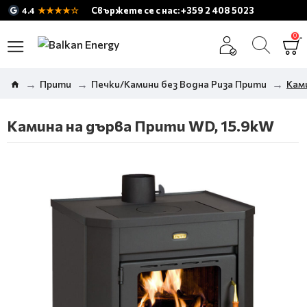
★★★★☆
Свържете се с нас: +359 2 408 5023
4.4
0
Прити
Печки/Камини без Водна Риза Прити
Кам
Камина на дърва Прити WD, 15.9kW