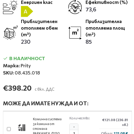
Енергиен клас
Ефективност (%)
73,6
A
Приблизителен
Приблизителна
отопляем обем
отопляема площ
(m³)
(m²)
230
85
В НАЛИЧНОСТ
Марка:
Prity
SKU:
08.435.018
€398.20
с вкл. ДДС
МОЖЕ ДА ИМАТЕ НУЖДА И ОТ:
Количество:
Коминна система
€121.08
(236.81
за камина от
лв.)
+
стомана
Общо:
121.08 €
PARKANEX, Ф130,