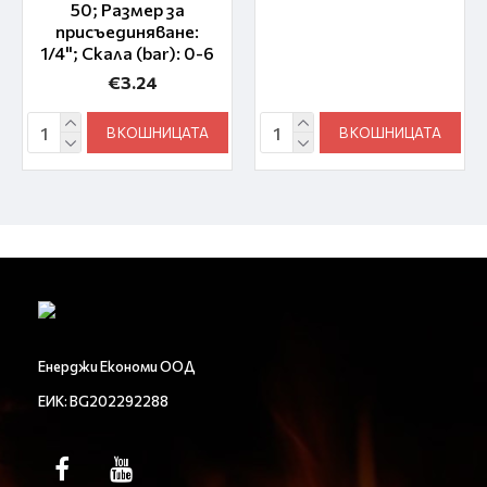
50; Размер за
присъединяване:
1/4"; Скала (bar): 0-6
€3.24
В КОШНИЦАТА
В КОШНИЦАТА
Енерджи Економи ООД
ЕИК: BG202292288