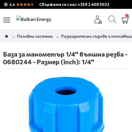
★★★★☆
Свържете се с нас: +359 2 408 5023
4.4
0
Поливни системи
Разширителни съдове и поплавъци
База за манометър 1/4" външна резба -
0680244 - Размер (inch): 1/4"