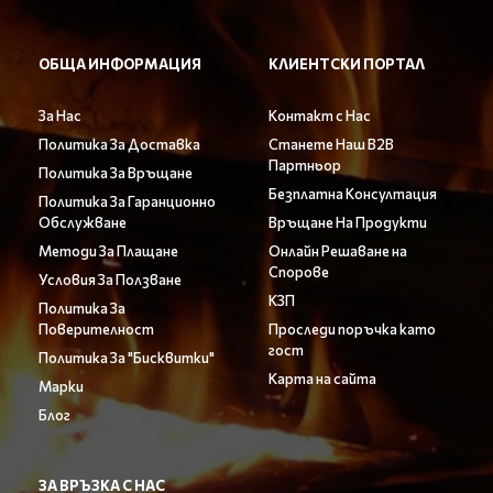
ОБЩА ИНФОРМАЦИЯ
КЛИЕНТСКИ ПОРТАЛ
За Нас
Контакт с Нас
Политика За Доставка
Станете Наш B2B
Партньор
Политика За Връщане
Безплатна Консултация
Политика За Гаранционно
Обслужване
Връщане На Продукти
Методи За Плащане
Онлайн Решаване на
Спорове
Условия За Ползване
КЗП
Политика За
Поверителност
Проследи поръчка като
гост
Политика За "Бисквитки"
Карта на сайта
Марки
Блог
ЗА ВРЪЗКА С НАС