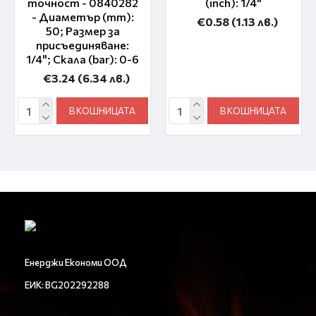
точност - 0840282
(inch): 1/4"
- Диаметър (mm):
€0.58
(1.13 лв.)
50; Размер за
присъединяване:
1/4"; Скала (bar): 0-6
€3.24
(6.34 лв.)
В КОШНИЦАТА
В КОШНИЦАТА
Енерджи Економи ООД
ЕИК: BG202292288