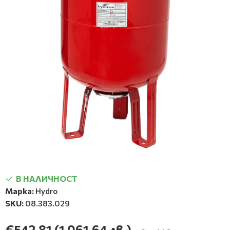
В НАЛИЧНОСТ
Марка:
Hydro
SKU:
08.383.029
€542.81
(1 061.64 лв.)