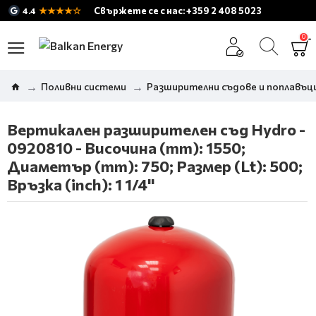
★★★★☆
Свържете се с нас: +359 2 408 5023
4.4
0
Поливни системи
Разширителни съдове и поплавъци
Вертикален разширителен съд Hydro -
0920810 - Височина (mm): 1550;
Диаметър (mm): 750; Размер (Lt): 500;
Връзка (inch): 1 1/4"