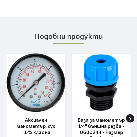
Подобни продукти
Аксиален
База за манометър
манометър, сух
1/4" външна резба -
1.6% клас на
0680244 - Размер