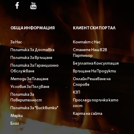
ОБЩА ИНФОРМАЦИЯ
КЛИЕНТСКИ ПОРТАЛ
За Нас
Контакт с Нас
Политика За Доставка
Станете Наш B2B
Партньор
Политика За Връщане
Безплатна Консултация
Политика За Гаранционно
Обслужване
Връщане На Продукти
Методи За Плащане
Онлайн Решаване на
Спорове
Условия За Ползване
КЗП
Политика За
Поверителност
Проследи поръчка като
гост
Политика За "Бисквитки"
Карта на сайта
Марки
Блог