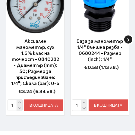
Аксиален
База за манометър
манометър, сух
1/4" външна резба -
1.6% клас на
0680244 - Размер
точност - 0840282
(inch): 1/4"
- Диаметър (mm):
€0.58
(1.13 лв.)
50; Размер за
присъединяване:
1/4"; Скала (bar): 0-6
€3.24
(6.34 лв.)
В КОШНИЦАТА
В КОШНИЦАТА