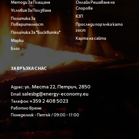
Методи За Плащане
Онлайн Решаване на
Спорове
Условия За Ползване
КЗП
Политика За
Поверителност
Проследи поръчка като
гост
Политика За "Бисквитки"
Карта на сайта
Марки
Блог
ЗА ВРЪЗКА С НАС
ул. Места 22, Петрич, 2850
Адрес:
salesbg@energy-economy.eu
Email:
+359 2 408 5023
Телефон:
Работно време:
Понеделник - Петък / 09:00 - 17:00