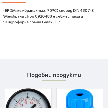
- EPDM мембрана (max. 70°C) според DIN 4807-3
*Мембрана с код 0920488 е съвместима и
с Хидрофорна помпа Gmax JGP.
Подобни продукти