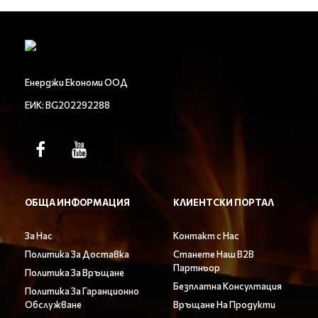
Енерджи Економи ООД
ЕИК: BG202292288
ОБЩА ИНФОРМАЦИЯ
КЛИЕНТСКИ ПОРТАЛ
За Нас
Контакт с Нас
Политика За Доставка
Станете Наш B2B
Партньор
Политика За Връщане
Безплатна Консултация
Политика За Гаранционно
Обслужване
Връщане На Продукти