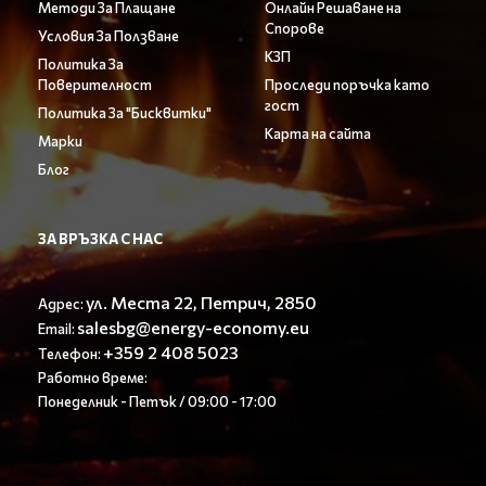
Методи За Плащане
Онлайн Решаване на
Спорове
Условия За Ползване
КЗП
Политика За
Поверителност
Проследи поръчка като
гост
Политика За "Бисквитки"
Карта на сайта
Марки
Блог
ЗА ВРЪЗКА С НАС
ул. Места 22, Петрич, 2850
Адрес:
salesbg@energy-economy.eu
Email:
+359 2 408 5023
Телефон:
Работно време:
Понеделник - Петък / 09:00 - 17:00