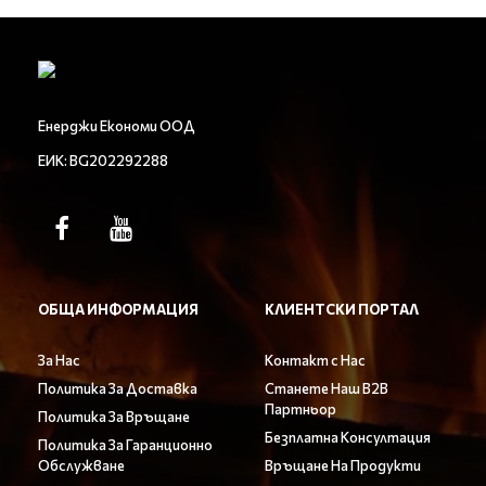
Енерджи Економи ООД
ЕИК: BG202292288
ОБЩА ИНФОРМАЦИЯ
КЛИЕНТСКИ ПОРТАЛ
За Нас
Контакт с Нас
Политика За Доставка
Станете Наш B2B
Партньор
Политика За Връщане
Безплатна Консултация
Политика За Гаранционно
Обслужване
Връщане На Продукти