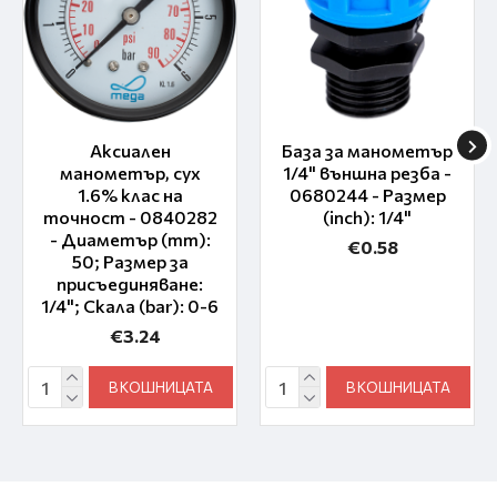
Аксиален
База за манометър
манометър, сух
1/4" външна резба -
1.6% клас на
0680244 - Размер
точност - 0840282
(inch): 1/4"
- Диаметър (mm):
€0.58
50; Размер за
присъединяване:
1/4"; Скала (bar): 0-6
€3.24
В КОШНИЦАТА
В КОШНИЦАТА