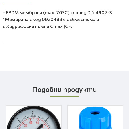
- EPDM мембрана (max. 70°C) според DIN 4807-3
*Мембрана с код 0920488 е съвместима и
с Хидрофорна помпа Gmax JGP.
Подобни продукти