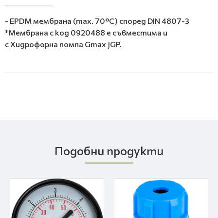
- EPDM мембрана (max. 70°C) според DIN 4807-3
*Мембрана с код 0920488 е съвместима и
с Хидрофорна помпа Gmax JGP.
Подобни продукти