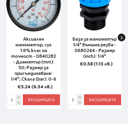
Аксиален
База за манометър
манометър, сух
1/4" външна резба -
1.6% клас на
0680244 - Размер
точност - 0840282
(inch): 1/4"
- Диаметър (mm):
€0.58
(1.13 лв.)
50; Размер за
присъединяване:
1/4"; Скала (bar): 0-6
€3.24
(6.34 лв.)
В КОШНИЦАТА
В КОШНИЦАТА