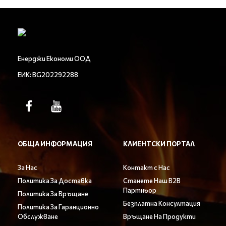
Енерджи Економи ООД
ЕИК: BG202292288
ОБЩА ИНФОРМАЦИЯ
КЛИЕНТСКИ ПОРТАЛ
За Нас
Контакт с Нас
Политика За Доставка
Станете Наш B2B
Партньор
Политика За Връщане
Безплатна Консултация
Политика За Гаранционно
Обслужване
Връщане На Продукти