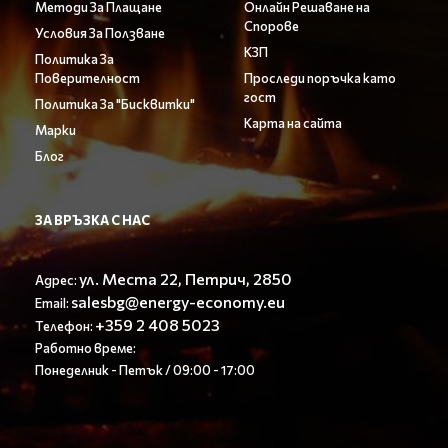
Методи За Плащане
Онлайн Решаване на
Спорове
Условия За Ползване
КЗП
Политика За
Поверителност
Проследи поръчка като
гост
Политика За "Бисквитки"
Карта на сайта
Марки
Блог
ЗА ВРЪЗКА С НАС
ул. Места 22, Петрич, 2850
Адрес:
salesbg@energy-economy.eu
Email:
+359 2 408 5023
Телефон:
Работно време:
Понеделник - Петък / 09:00 - 17:00