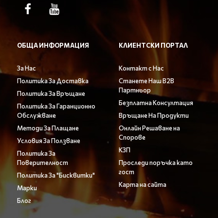
ОБЩА ИНФОРМАЦИЯ
КЛИЕНТСКИ ПОРТАЛ
За Нас
Контакт с Нас
Политика За Доставка
Станете Наш B2B
Партньор
Политика За Връщане
Безплатна Консултация
Политика За Гаранционно
Обслужване
Връщане На Продукти
Методи За Плащане
Онлайн Решаване на
Спорове
Условия За Ползване
КЗП
Политика За
Поверителност
Проследи поръчка като
гост
Политика За "Бисквитки"
Карта на сайта
Марки
Блог