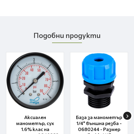
Подобни продукти
Аксиален
База за манометър
манометър, сух
1/4" външна резба -
1.6% клас на
0680244 - Размер