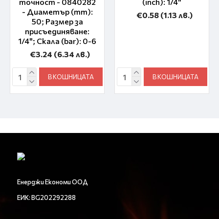
точност - 0840282
(inch): 1/4"
- Диаметър (mm):
€0.58
(1.13 лв.)
50; Размер за
присъединяване:
1/4"; Скала (bar): 0-6
€3.24
(6.34 лв.)
В КОШНИЦАТА
В КОШНИЦАТА
Енерджи Економи ООД
ЕИК: BG202292288