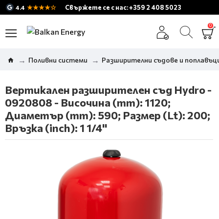
★★★★☆
Свържете се с нас: +359 2 408 5023
4.4
0
Поливни системи
Разширителни съдове и поплавъци
Вертикален разширителен съд Hydro -
0920808 - Височина (mm): 1120;
Диаметър (mm): 590; Размер (Lt): 200;
Връзка (inch): 1 1/4"