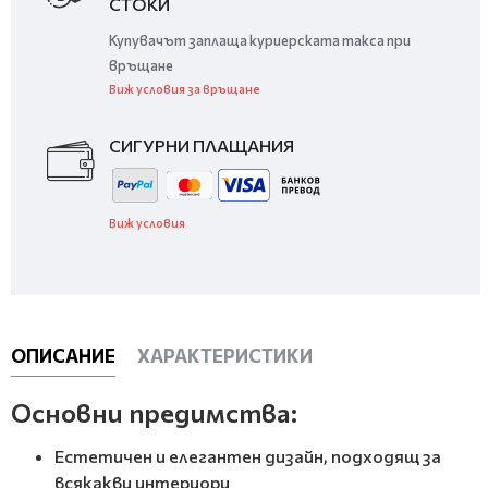
СТОКИ
Купувачът заплаща куриерската такса при
връщане
Виж условия за връщане
СИГУРНИ ПЛАЩАНИЯ
Виж условия
ОПИСАНИЕ
ХАРАКТЕРИСТИКИ
Основни предимства:
Естетичен и елегантен дизайн, подходящ за
всякакви интериори