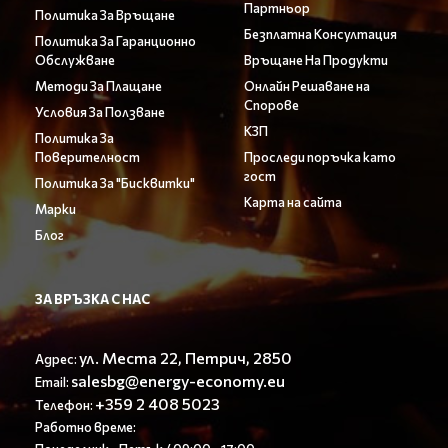
Партньор
Политика За Връщане
Безплатна Консултация
Политика За Гаранционно
Обслужване
Връщане На Продукти
Методи За Плащане
Онлайн Решаване на
Спорове
Условия За Ползване
КЗП
Политика За
Поверителност
Проследи поръчка като
гост
Политика За "Бисквитки"
Карта на сайта
Марки
Блог
ЗА ВРЪЗКА С НАС
ул. Места 22, Петрич, 2850
Адрес:
salesbg@energy-economy.eu
Email:
+359 2 408 5023
Телефон:
Работно време: