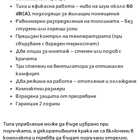
Тиха и ефикасна работа – ниво на шум около
60
dB(A)
, подходящо за жилищни помещения
Равномерно разпределение на топлината – без
студени или горещи зони
Прецизен контрол на температурата (при
свързване с вграден термостат)
Две опции за монтаж – стенен или подов с
крачета
Три степени на вентилатора за оптимален
комфорт
Два режима на работа – отопление и охлаждане
Компактни размери
Вградена защита от прегряване
Гаранция 2 години
Типа управление може да бъде избрано при
поръчката, а декоративните крака не са включени в
комплекта и трябва да бъдат поръчани отделно.