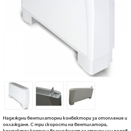
Надеждни вентилаторни конвектори за отопление и
охлаждане. С три скорости на вентилатора,
компактен корпус и възможност за стенен или подов