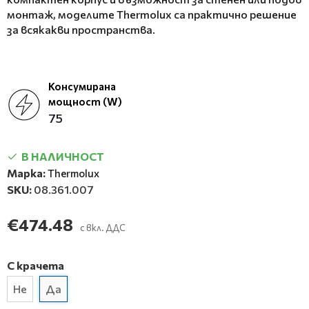
монтаж, моделите Thermolux са практично решение
за всякакви пространства.
Консумирана
мощност (W)
75
В НАЛИЧНОСТ
Марка:
Thermolux
SKU:
08.361.007
€474.48
с вкл. ДДС
С крачета
Не
Да