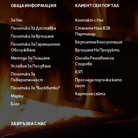
ОБЩА ИНФОРМАЦИЯ
КЛИЕНТСКИ ПОРТАЛ
За Нас
Контакт с Нас
Политика За Доставка
Станете Наш B2B
Партньор
Политика За Връщане
Безплатна Консултация
Политика За Гаранционно
Обслужване
Връщане На Продукти
Методи За Плащане
Онлайн Решаване на
Спорове
Условия За Ползване
КЗП
Политика За
Поверителност
Проследи поръчка като
гост
Политика За "Бисквитки"
Карта на сайта
Марки
Блог
ЗА ВРЪЗКА С НАС