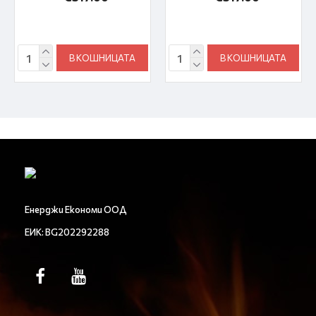
В КОШНИЦАТА
В КОШНИЦАТА
Енерджи Економи ООД
ЕИК: BG202292288