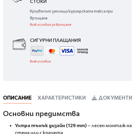
СТОКИ
Купувачът заплаща куриерската такса при
връщане
Виж условия за връщане
СИГУРНИ ПЛАЩАНИЯ
Виж условия
ОПИСАНИЕ
ХАРАКТЕРИСТИКИ
ДОКУМЕНТИ 
Основни предимства
Ултра тънък дизайн (129 mm)
– лесен монтаж на
стена или с крачета