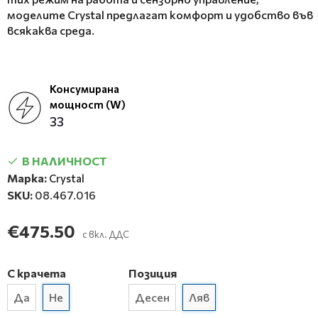
моделите Crystal предлагат комфорт и удобство във
всякаква среда.
Консумирана
мощност (W)
33
В НАЛИЧНОСТ
Марка:
Crystal
SKU:
08.467.016
€475.50
с вкл. ДДС
С крачета
Позиция
Да
Не
Десен
Ляв