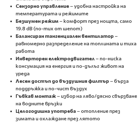
Сензорно управление
– удобна настройка на
температурата и режимите
Безшумен режим
– комфорт през нощта, само
19.8 dB (по-тих от шепот)
Балансиран тангенциален вентилатор
–
равномерно разпределение на топлината и тиха
работа
Инверторен електродвигател
– по-ниска
консумация на енергия и по-дълъг живот на
уреда
Лесен достъп до въздушния филтър
– бърза
поддръжка и по-чист въздух
Гъвкав монтаж
– избор на ляво/дясно свързване
на водните връзки
Целогодишна употреба
– отопление през
зимата и охлаждане през лятото