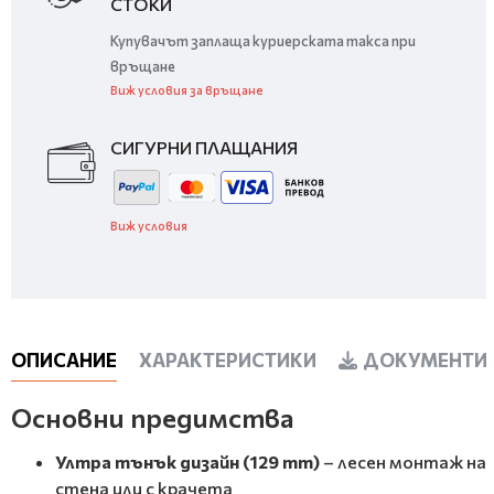
СТОКИ
Купувачът заплаща куриерската такса при
връщане
Виж условия за връщане
СИГУРНИ ПЛАЩАНИЯ
Виж условия
ОПИСАНИЕ
ХАРАКТЕРИСТИКИ
ДОКУМЕНТИ 
Основни предимства
Ултра тънък дизайн (129 mm)
– лесен монтаж на
стена или с крачета