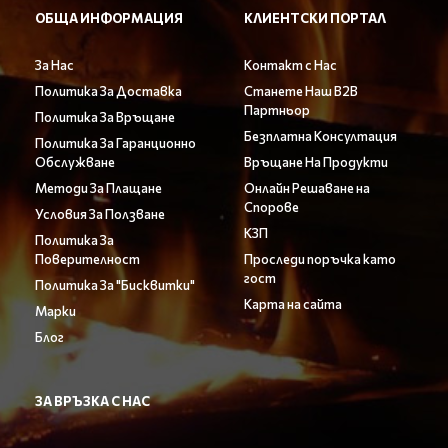
ОБЩА ИНФОРМАЦИЯ
КЛИЕНТСКИ ПОРТАЛ
За Нас
Контакт с Нас
Политика За Доставка
Станете Наш B2B
Партньор
Политика За Връщане
Безплатна Консултация
Политика За Гаранционно
Обслужване
Връщане На Продукти
Методи За Плащане
Онлайн Решаване на
Спорове
Условия За Ползване
КЗП
Политика За
Поверителност
Проследи поръчка като
гост
Политика За "Бисквитки"
Карта на сайта
Марки
Блог
ЗА ВРЪЗКА С НАС