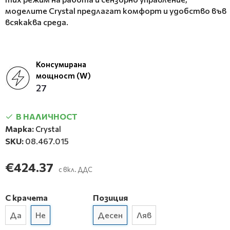
моделите Crystal предлагат комфорт и удобство във
всякаква среда.
Консумирана
мощност (W)
27
В НАЛИЧНОСТ
Марка:
Crystal
SKU:
08.467.015
€424.37
с вкл. ДДС
С крачета
Позиция
Да
Не
Десен
Ляв