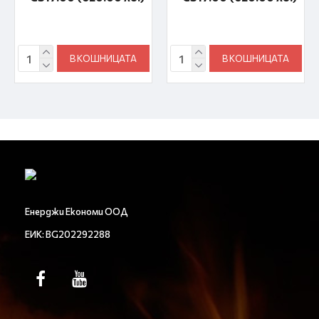
В КОШНИЦАТА
В КОШНИЦАТА
Енерджи Економи ООД
ЕИК: BG202292288