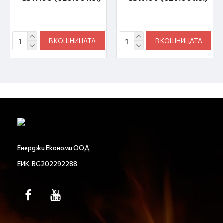
В КОШНИЦАТА
В КОШНИЦАТА
Енерджи Економи ООД
ЕИК: BG202292288