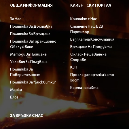
ОБЩА ИНФОРМАЦИЯ
КЛИЕНТСКИ ПОРТАЛ
За Нас
Контакт с Нас
Политика За Доставка
Станете Наш B2B
Партньор
Политика За Връщане
Безплатна Консултация
Политика За Гаранционно
Обслужване
Връщане На Продукти
Методи За Плащане
Онлайн Решаване на
Спорове
Условия За Ползване
КЗП
Политика За
Поверителност
Проследи поръчка като
гост
Политика За "Бисквитки"
Карта на сайта
Марки
Блог
ЗА ВРЪЗКА С НАС