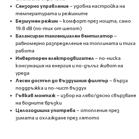
Сензорно управление
– удобна настройка на
температурата и режимите
Безшумен режим
– комфорт през нощта, само
19.8 dB (по-тих от шепот)
Балансиран тангенциален вентилатор
–
равномерно разпределение на топлината и тиха
работа
Инверторен електродвигател
– по-ниска
консумация на енергия и по-дълъг живот на
уреда
Лесен достъп до въздушния филтър
– бърза
поддръжка и по-чист въздух
Гъвкав монтаж
– избор на ляво/дясно свързване
на водните връзки
Целогодишна употреба
– отопление през
зимата и охлаждане през лятото