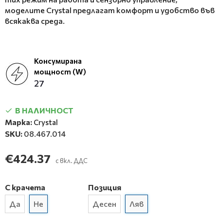
моделите Crystal предлагат комфорт и удобство във
всякаква среда.
Консумирана
мощност (W)
27
В НАЛИЧНОСТ
Марка:
Crystal
SKU:
08.467.014
€424.37
с вкл. ДДС
С крачета
Позиция
Да
Не
Десен
Ляв