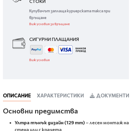
СТОКИ
Купувачът заплаща куриерската такса при
връщане
Виж условия за връщане
СИГУРНИ ПЛАЩАНИЯ
Виж условия
ОПИСАНИЕ
ХАРАКТЕРИСТИКИ
ДОКУМЕНТИ 
Основни предимства
Ултра тънък дизайн (129 mm)
– лесен монтаж на
стена или с крачета