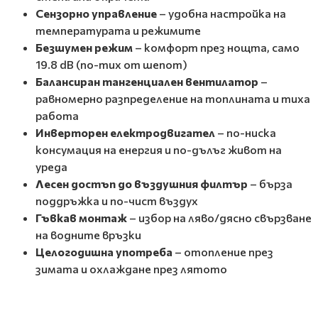
Сензорно управление
– удобна настройка на
температурата и режимите
Безшумен режим
– комфорт през нощта, само
19.8 dB (по-тих от шепот)
Балансиран тангенциален вентилатор
–
равномерно разпределение на топлината и тиха
работа
Инверторен електродвигател
– по-ниска
консумация на енергия и по-дълъг живот на
уреда
Лесен достъп до въздушния филтър
– бърза
поддръжка и по-чист въздух
Гъвкав монтаж
– избор на ляво/дясно свързване
на водните връзки
Целогодишна употреба
– отопление през
зимата и охлаждане през лятото