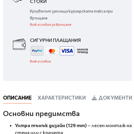
СТОКИ
Купувачът заплаща куриерската такса при
връщане
Виж условия за връщане
СИГУРНИ ПЛАЩАНИЯ
Виж условия
ОПИСАНИЕ
ХАРАКТЕРИСТИКИ
ДОКУМЕНТИ 
Основни предимства
Ултра тънък дизайн (129 mm)
– лесен монтаж на
стена или с крачета