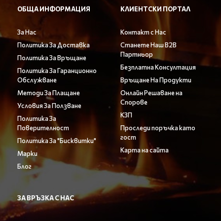
ОБЩА ИНФОРМАЦИЯ
КЛИЕНТСКИ ПОРТАЛ
За Нас
Контакт с Нас
Политика За Доставка
Станете Наш B2B
Партньор
Политика За Връщане
Безплатна Консултация
Политика За Гаранционно
Обслужване
Връщане На Продукти
Методи За Плащане
Онлайн Решаване на
Спорове
Условия За Ползване
КЗП
Политика За
Поверителност
Проследи поръчка като
гост
Политика За "Бисквитки"
Карта на сайта
Марки
Блог
ЗА ВРЪЗКА С НАС