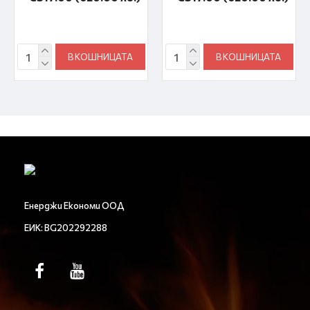
В КОШНИЦАТА
В КОШНИЦАТА
Енерджи Економи ООД
ЕИК: BG202292288