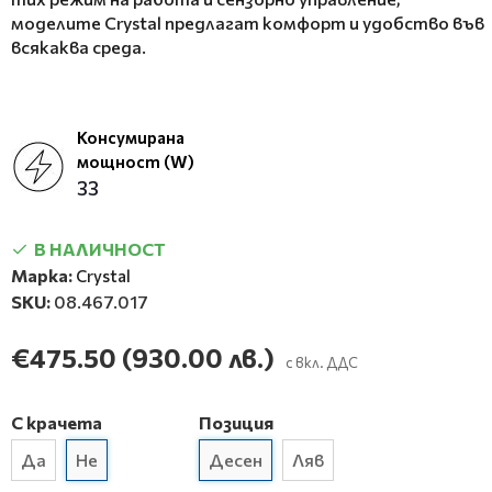
моделите Crystal предлагат комфорт и удобство във
всякаква среда.
Консумирана
мощност (W)
33
В НАЛИЧНОСТ
Марка:
Crystal
SKU:
08.467.017
€475.50
(930.00 лв.)
с вкл. ДДС
С крачета
Позиция
Да
Не
Десен
Ляв