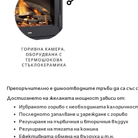
Препоръчително е димоотводните тръби да са със 
Достигането на желаната мощност зависи от:
Избраното гориво с необходимата калоричнос
Последното запалване и зареждане с гориво
Регулиране на първичния и вторичния въздух
Регулиране на тягата на комина
Ефективната обмяна на въздуха и т.н.