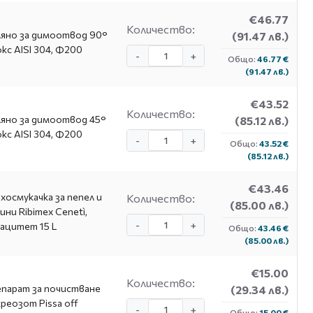
€46.77
Количество:
яно за димоотвод 90°
(91.47 лв.)
кс AISI 304, Ф200
-
+
Общо:
46.77 €
(91.47 лв.)
€43.52
Количество:
яно за димоотвод 45°
(85.12 лв.)
кс AISI 304, Ф200
-
+
Общо:
43.52 €
(85.12 лв.)
€43.46
хосмукачка за пепел и
Количество:
(85.00 лв.)
ини Ribimex Cenetì,
-
+
ацитет 15 L
Общо:
43.46 €
(85.00 лв.)
€15.00
Количество:
парат за почистване
(29.34 лв.)
креозот Pissa off
-
+
Общо:
15.00 €