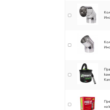
Кол
Ино
Кол
Ино
Пра
кам
Кап
Пре
на 