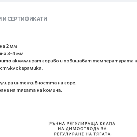
 И СЕРТИФИКАТИ
на 2 мм
на 3-4 мм
 които акумулират гориво и повишават температурата н
 стъклокерамика.
гулира интензивността на горе.
ране на тягата на комина.