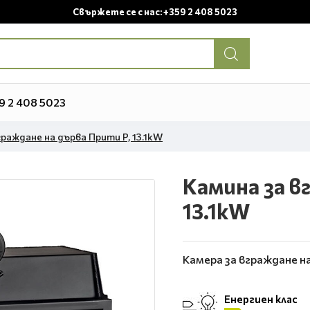
Свържете се с нас: +359 2 408 5023
9 2 408 5023
граждане на дърва Прити P, 13.1kW
Камина за в
13.1kW
Камера за вграждане на
Енергиен клас