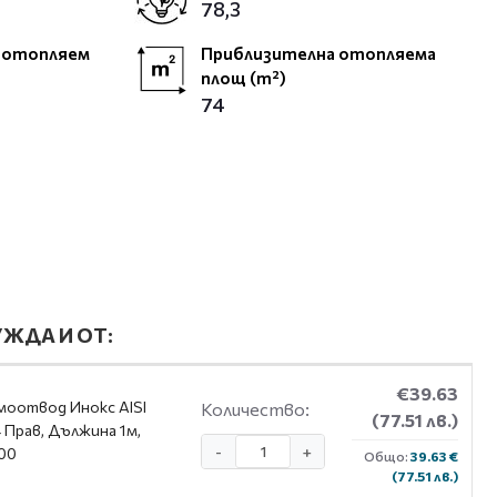
78,3
 отопляем
Приблизителна отопляема
площ (m²)
74
ЖДА И ОТ:
€39.63
оотвод Инокс AISI
Количество:
(77.51 лв.)
 Прав, Дължина 1м,
-
+
00
Общо:
39.63 €
(77.51 лв.)