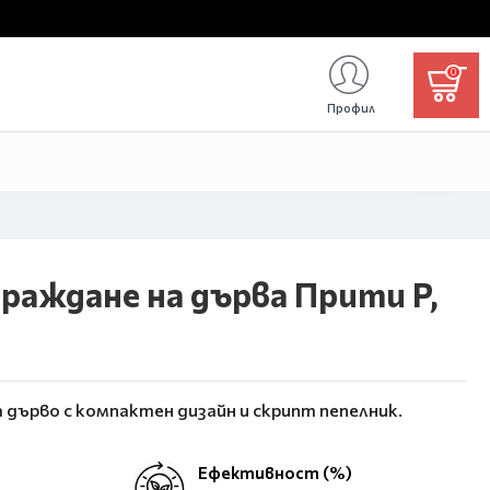
0
Профил
граждане на дърва Прити P,
 дърво с компактен дизайн и скрипт пепелник.
Ефективност (%)