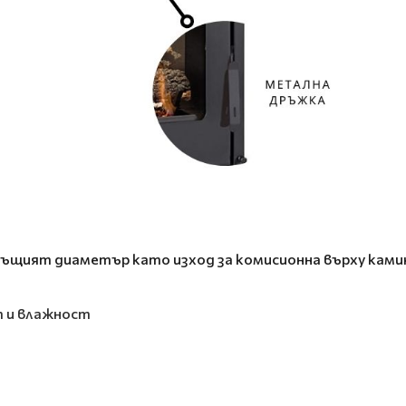
същият диаметър като изход за комисионна върху ками
т и влажност