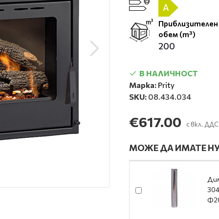
A
Приблизителен
обем (m³)
200
В НАЛИЧНОСТ
Марка:
Prity
SKU:
08.434.034
€617.00
с вкл. ДДС
МОЖЕ ДА ИМАТЕ НУ
Дим
304
Ф2