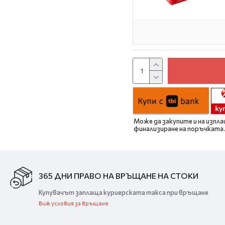
Може да закупите и на изпла
финализиране на поръчката.
365 ДНИ ПРАВО НА ВРЪЩАНЕ НА СТОКИ
Купувачът заплаща куриерската такса при връщане
Виж условия за връщане