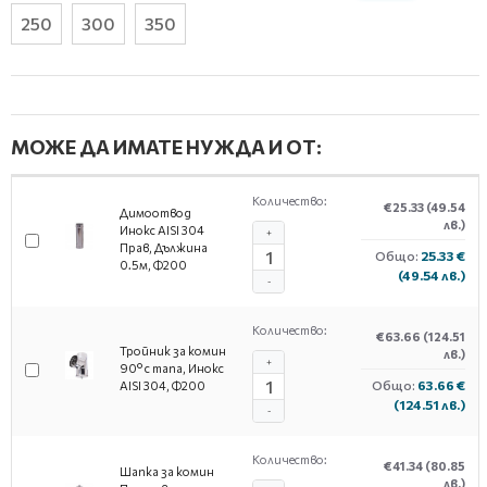
250
300
350
МОЖЕ ДА ИМАТЕ НУЖДА И ОТ:
Количество:
€25.33
(49.54
Димоотвод
лв.)
Инокс AISI 304
+
Прав, Дължина
Общо:
25.33 €
0.5м, Ф200
(49.54 лв.)
-
Количество:
€63.66
(124.51
Тройник за комин
лв.)
+
90° с тапа, Инокс
Общо:
63.66 €
AISI 304, Ф200
(124.51 лв.)
-
Количество:
€41.34
(80.85
Шапка за комин
лв.)