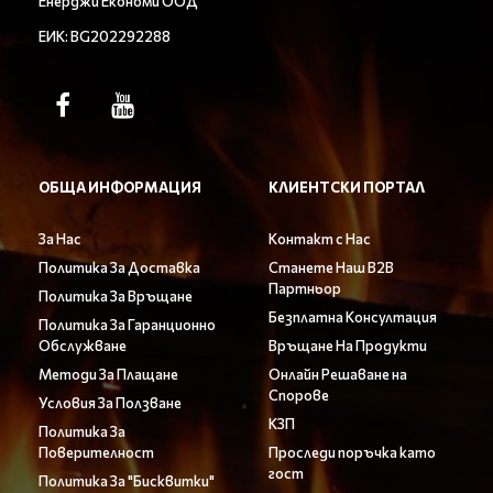
Енерджи Економи ООД
ЕИК: BG202292288
ОБЩА ИНФОРМАЦИЯ
КЛИЕНТСКИ ПОРТАЛ
За Нас
Контакт с Нас
Политика За Доставка
Станете Наш B2B
Партньор
Политика За Връщане
Безплатна Консултация
Политика За Гаранционно
Обслужване
Връщане На Продукти
Методи За Плащане
Онлайн Решаване на
Спорове
Условия За Ползване
КЗП
Политика За
Поверителност
Проследи поръчка като
гост
Политика За "Бисквитки"