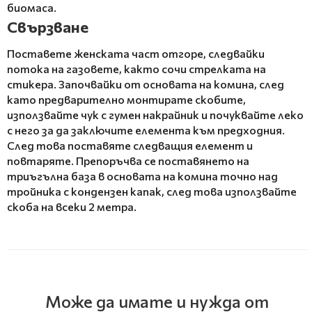
биомаса.
Свързване
Поставете женската част отгоре, следвайки
потока на газовете, както сочи стрелката на
стикера. Започвайки от основата на комина, след
като предварително монтирате скобите,
използвайте чук с гумен накрайник и почуквайте леко
с него за да заключите елемента към предходния.
След това поставяте следващия елемент и
повтаряте. Препоръчва се поставянето на
триъгълна база в основата на комина точно над
тройника с кондензен капак, след това използвайте
скоба на всеки 2 метра.
Може да имате и нужда от