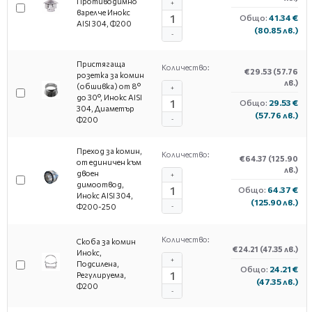
Противодимно
+
варелче Инокс
Общо:
41.34 €
AISI 304, Ф200
(80.85 лв.)
-
Пристягаща
Количество:
€29.53
(57.76
розетка за комин
лв.)
(обшивка) от 8°
+
до 30°, Инокс AISI
Общо:
29.53 €
304, Диаметър
(57.76 лв.)
Ф200
-
Преход за комин,
Количество:
€64.37
(125.90
от единичен към
лв.)
двоен
+
димоотвод,
Общо:
64.37 €
Инокс AISI 304,
(125.90 лв.)
Φ200-250
-
Количество:
Скоба за комин
€24.21
(47.35 лв.)
Инокс,
+
Подсилена,
Общо:
24.21 €
Регулируема,
(47.35 лв.)
Ф200
-