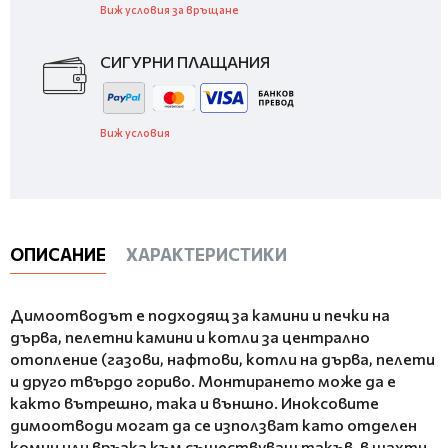
Виж условия за връщане
СИГУРНИ ПЛАЩАНИЯ
Виж условия
ОПИСАНИЕ
ХАРАКТЕРИСТИКИ
Димоотводът е подходящ за камини и печки на
дърва, пелетни камини и котли за централно
отопление (газови, нафтови, котли на дърва, пелети
и друго твърдо гориво. Монтирането може да е
както вътрешно, така и външно. Иноксовите
димоотводи могат да се използват като отделен
комин или връзка към съществуващ такъв, в шахти