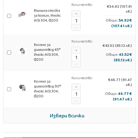
Количество:
€54.92
(107.41
Външна стойка
лв.)
+
за комин, Инокс
Общо:
54.92 €
AISI 304, Ф200
(107.41 лв.)
-
Количество:
Коляно за
€43.52
(85.12 лв.)
димоотвод 45°
+
Общо:
43.52 €
Инокс AISI 304,
Ф200
(85.12 лв.)
-
Количество:
€46.77
(91.47
Коляно за
лв.)
димоотвод 90°
+
Инокс AISI 304,
Общо:
46.77 €
Ф200
(91.47 лв.)
-
Избери всички