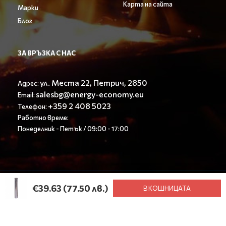
Карта на сайта
Марки
Блог
ЗА ВРЪЗКА С НАС
ул. Места 22, Петрич, 2850
Адрес:
salesbg@energy-economy.eu
Email:
+359 2 408 5023
Телефон:
Работно време:
Понеделник - Петък / 09:00 - 17:00
© Енерджи Економи ООД 2023. All rights reserved.
€39.63
(77.50 лв.)
В КОШНИЦАТА