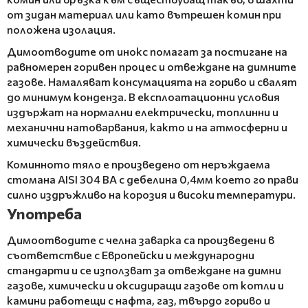
от зидан материал или като вътрешен комин при
положена изолация.
Димоотводите от инокс помагат за постигане на
равномерен горивен процес и отвеждане на димните
газове. Намаляват консумацията на гориво и свалят
до минимум конденза. В експлоатационни условия
издържат на нормални електрически, топлинни и
механични натоварвания, както и на атмосферни и
химически въздействия.
Коминното тяло е произведено от неръждаема
стомана AISI 304 BA с дебелина 0,4мм което го прави
силно издръжливо на корозия и високи температури.
Употреба
Димоотводите с челна заварка са произведени в
съответствие с Европейски и международни
стандарти и се използват за отвеждане на димни
газове, химически и оксидиращи газове от котли и
камини работещи с нафта, газ, твърдо гориво и