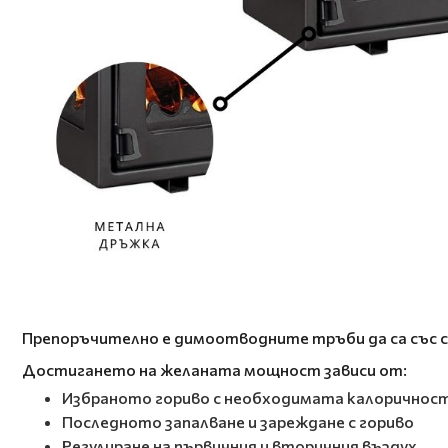
Препоръчително е димоотводните тръби да са със 
Достигането на желаната мощност зависи от:
Избраното гориво с необходимата калоричнос
Последното запалване и зареждане с гориво
Регулиране на първичния и вторичния въздух