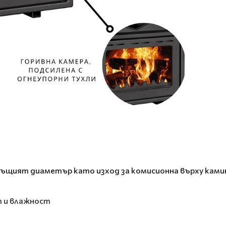
същият диаметър като изход за комисионна върху ками
т и влажност