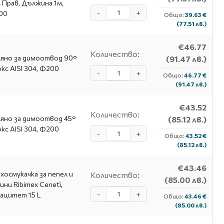
 Прав, Дължина 1м,
-
+
00
Общо:
39.63 €
(77.51 лв.)
€46.77
Количество:
яно за димоотвод 90°
(91.47 лв.)
кс AISI 304, Ф200
-
+
Общо:
46.77 €
(91.47 лв.)
€43.52
Количество:
яно за димоотвод 45°
(85.12 лв.)
кс AISI 304, Ф200
-
+
Общо:
43.52 €
(85.12 лв.)
€43.46
хосмукачка за пепел и
Количество:
(85.00 лв.)
ини Ribimex Cenetì,
-
+
ацитет 15 L
Общо:
43.46 €
(85.00 лв.)