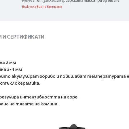
Купувачът заплаща куриерската такса при връщане
Виж условия за връщане
 И СЕРТИФИКАТИ
на 2 мм
на 3-4 мм
 които акумулират гориво и повишават температурата н
 стъклокерамика.
 регулира интензивността на горе.
ране на тягата на комина.