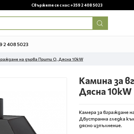
Свържете се с нас: +359 2 408 5023
9 2 408 5023
граждане на дърва Прити O, Дясна 10kW
Камина за в
Дясна 10kW
Камера за вграждане н
Двустранна гледка къ
дясно изпълнение.