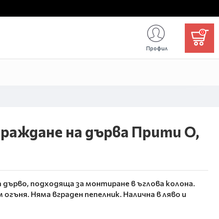
0
Профил
граждане на дърва Прити O,
а дърво, подходяща за монтиране в ъглова колона.
м огъня.
Няма вграден пепелник.
Налична в ляво и