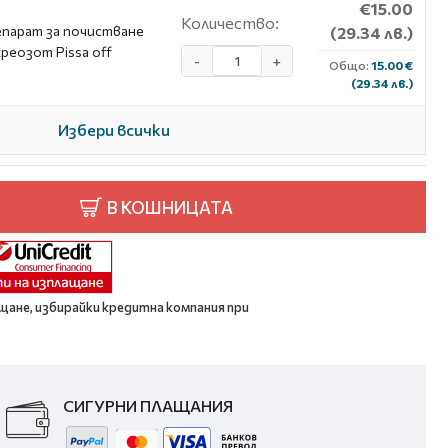
€15.00
Количество:
парат за почистване
(29.34 лв.)
креозот Pissa off
-
+
Общо:
15.00 €
(29.34 лв.)
Избери всички
В КОШНИЦАТА
щане, избирайки кредитна компания при
СИГУРНИ ПЛАЩАНИЯ