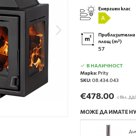
Енергиен клас
A
Приблизителна
площ (m²)
57
В НАЛИЧНОСТ
Марка:
Prity
SKU:
08.434.043
€478.00
с вкл. ДД
МОЖЕ ДА ИМАТЕ НУ
Дим