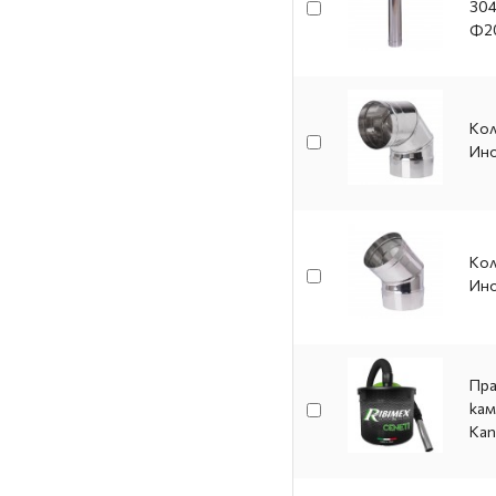
304
Ф2
Кол
Ино
Кол
Ино
Пра
кам
Кап