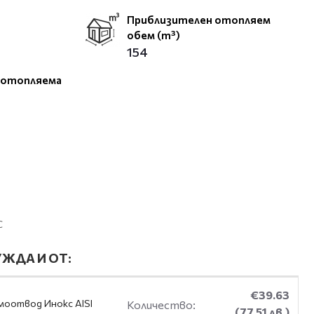
Приблизителен отопляем
обем (m³)
154
 отопляема
С
ЖДА И ОТ:
€39.63
оотвод Инокс AISI
Количество:
(77.51 лв.)