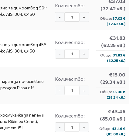
€37.03
Количество:
яно за димоотвод 90°
(72.42 лв.)
кс AISI 304, Ф150
-
+
Общо:
37.03 €
(72.42 лв.)
€31.83
Количество:
яно за димоотвод 45°
(62.25 лв.)
кс AISI 304, Ф150
-
+
Общо:
31.83 €
(62.25 лв.)
€15.00
Количество:
парат за почистване
(29.34 лв.)
креозот Pissa off
-
+
Общо:
15.00 €
(29.34 лв.)
€43.46
хосмукачка за пепел и
Количество:
(85.00 лв.)
ини Ribimex Cenetì,
-
+
ацитет 15 L
Общо:
43.46 €
(85.00 лв.)