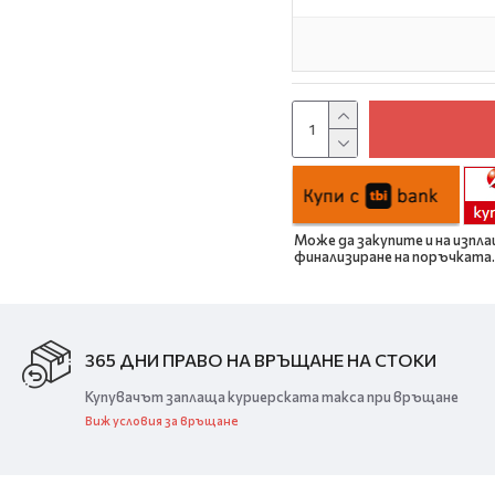
Може да закупите и на изпла
финализиране на поръчката.
365 ДНИ ПРАВО НА ВРЪЩАНЕ НА СТОКИ
Купувачът заплаща куриерската такса при връщане
Виж условия за връщане