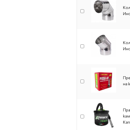
Кол
Ино
Кол
Ино
Пре
на 
Пра
кам
Кап