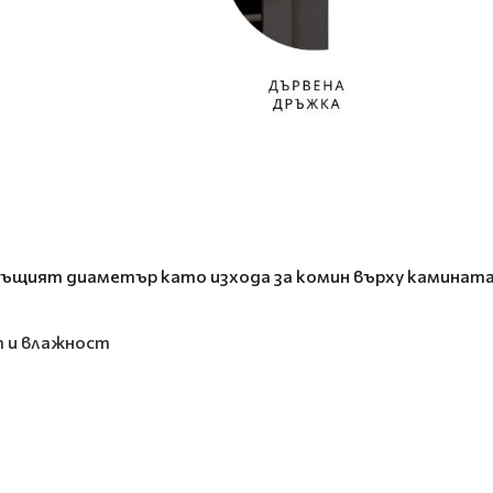
същият диаметър като изхода за комин върху камината
т и влажност