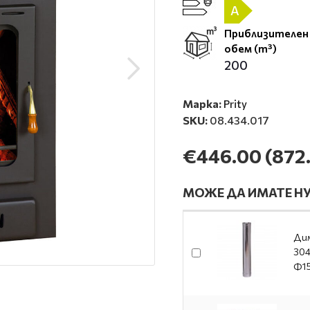
A
Приблизителен
обем (m³)
200
Марка:
Prity
SKU:
08.434.017
€446.00
(872.
МОЖЕ ДА ИМАТЕ НУ
Дим
304
Ф1