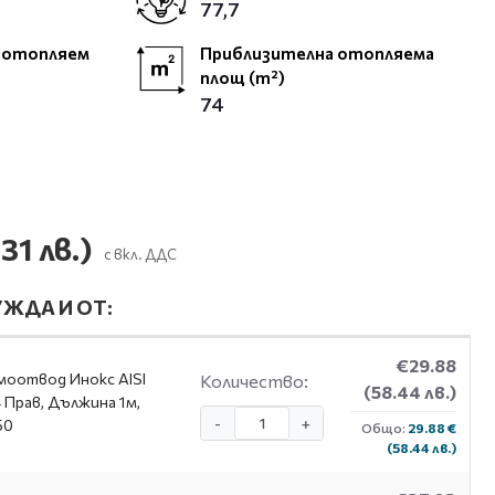
77,7
 отопляем
Приблизителна отопляема
площ (m²)
74
31 лв.)
с вкл. ДДС
ЖДА И ОТ:
€29.88
оотвод Инокс AISI
Количество:
(58.44 лв.)
 Прав, Дължина 1м,
-
+
50
Общо:
29.88 €
(58.44 лв.)