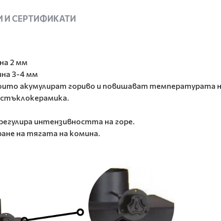
 И СЕРТИФИКАТИ
на 2 мм
на 3-4 мм
 които акумулират гориво и повишават температурата н
 стъклокерамика.
 регулира интензивността на горе.
ране на тягата на комина.