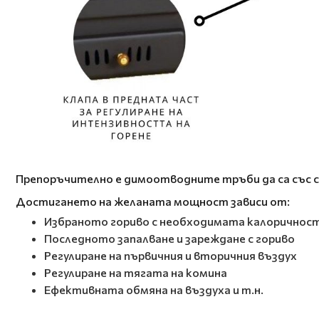
Препоръчително е димоотводните тръби да са със 
Достигането на желаната мощност зависи от:
Избраното гориво с необходимата калоричнос
Последното запалване и зареждане с гориво
Регулиране на първичния и вторичния въздух
Регулиране на тягата на комина
Ефективната обмяна на въздуха и т.н.