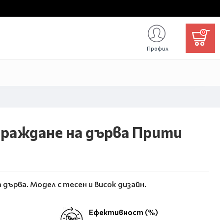
0
Профил
граждане на дърва Прити
а дърва.
Модел с тесен и висок дизайн.
Ефективност (%)