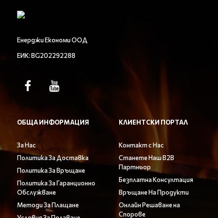
Енерджи Економи ООД
ЕИК: BG202292288
ОБЩА ИНФОРМАЦИЯ
КЛИЕНТСКИ ПОРТАЛ
За Нас
Контакт с Нас
Политика За Доставка
Станете Наш B2B
Партньор
Политика За Връщане
Безплатна Консултация
Политика За Гаранционно
Обслужване
Връщане На Продукти
Методи За Плащане
Онлайн Решаване на
Спорове
Условия За Ползване