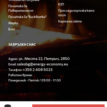
КЗП
Политика За
Поверителност
Проследи поръчка като
гост
Политика За "Бисквитки"
Карта на сайта
Марки
Блог
ЗА ВРЪЗКА С НАС
ул. Места 22, Петрич, 2850
Адрес:
salesbg@energy-economy.eu
Email:
+359 2 408 5023
Телефон:
Работно време:
Понеделник - Петък / 09:00 - 17:00