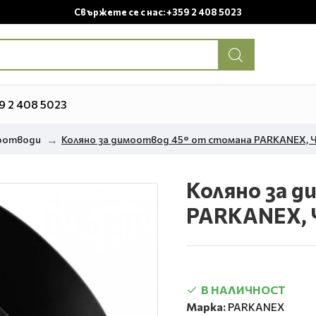
Свържете се с нас: +359 2 408 5023
9 2 408 5023
моотводи
Коляно за димоотвод 45° от стомана PARKANEX, Ч
Коляно за д
PARKANEX, Ч
В НАЛИЧНОСТ
Марка:
PARKANEX