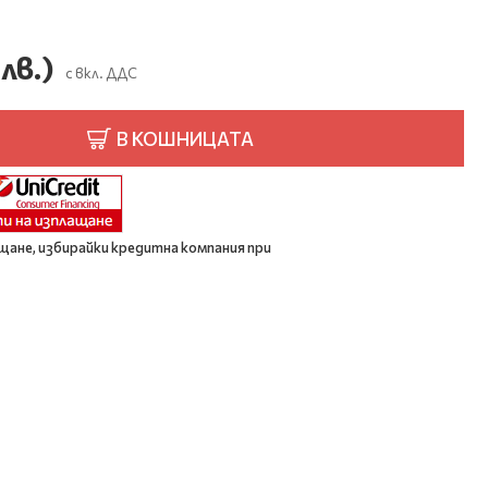
лв.)
с вкл. ДДС
В КОШНИЦАТА
щане, избирайки кредитна компания при