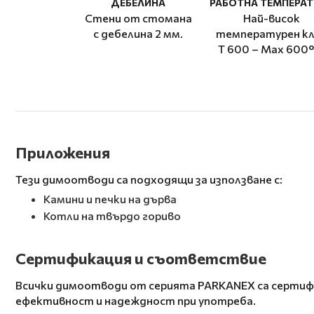
ДЕБЕЛИНА
РАБОТНА ТЕМПЕРАТ
Стени от стомана
Най-висок
с дебелина 2 мм.
температурен кл
T 600 – Мax 600°
Приложения
Тези димоотводи са подходящи за използване с:
Камини и печки на дърва
Котли на твърдо гориво
Сертификация и съответствие
Всички димоотводи от серията PARKANEX са сертифи
ефективност и надеждност при употреба.