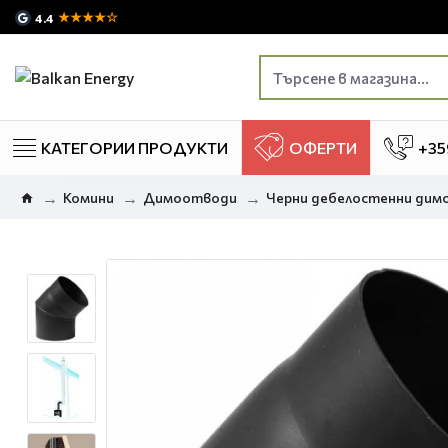
★★★★☆
4.4
КАТЕГОРИИ ПРОДУКТИ
ОФЕРТИ
+35
Комини
Димоотводи
Черни дебелостенни ди