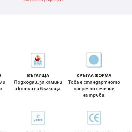
О
ВЪГЛИЩА
КРЪГЛА ФОРМА
ли
Подходящ за камини
Това е стандартното
о.
и котли на въглища.
напречно сечение
на тръба.