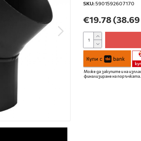
SKU:
5901592607170
€19.78
(38.69 
Може да закупите и на изпла
финализиране на поръчката.