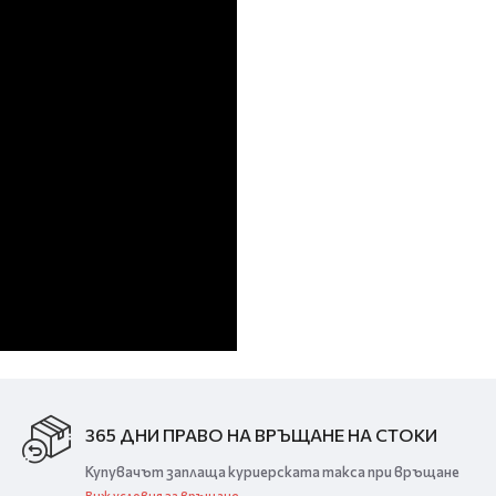
365 ДНИ ПРАВО НА ВРЪЩАНЕ НА СТОКИ
Купувачът заплаща куриерската такса при връщане
Виж условия за връщане