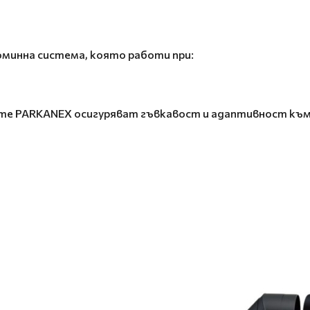
оминна система, която работи при:
те PARKANEX осигуряват гъвкавост и адаптивност към