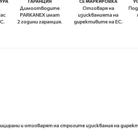
УРА
ГАРАНЦИЯ
CE МАРКИРОВКА
У
Димоотводите
Отговаря на
Под
ас
PARKANEX имат
изискванията на
C.
2 години гаранция.
директивите на ЕС.
цирани и отговарят на строгите изисквания на директ