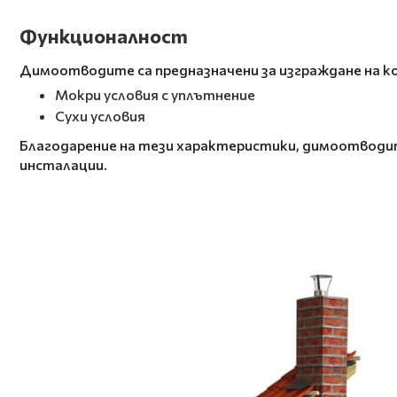
Функционалност
Димоотводите са предназначени за изграждане на к
Мокри условия с уплътнение
Сухи условия
Благодарение на тези характеристики, димоотводи
инсталации.